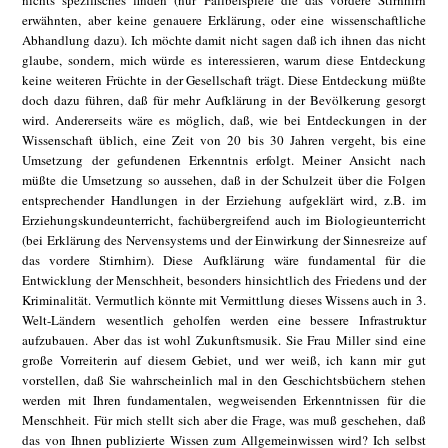
nichts spezifisches finden (nur Fallbeispiele die das vordere Stirnhirn
erwähnten, aber keine genauere Erklärung, oder eine wissenschaftliche
Abhandlung dazu). Ich möchte damit nicht sagen daß ich ihnen das nicht
glaube, sondern, mich würde es interessieren, warum diese Entdeckung
keine weiteren Früchte in der Gesellschaft trägt. Diese Entdeckung müßte
doch dazu führen, daß für mehr Aufklärung in der Bevölkerung gesorgt
wird. Andererseits wäre es möglich, daß, wie bei Entdeckungen in der
Wissenschaft üblich, eine Zeit von 20 bis 30 Jahren vergeht, bis eine
Umsetzung der gefundenen Erkenntnis erfolgt. Meiner Ansicht nach
müßte die Umsetzung so aussehen, daß in der Schulzeit über die Folgen
entsprechender Handlungen in der Erziehung aufgeklärt wird, z.B. im
Erziehungskundeunterricht, fachübergreifend auch im Biologieunterricht
(bei Erklärung des Nervensystems und der Einwirkung der Sinnesreize auf
das vordere Stirnhirn). Diese Aufklärung wäre fundamental für die
Entwicklung der Menschheit, besonders hinsichtlich des Friedens und der
Kriminalität. Vermutlich könnte mit Vermittlung dieses Wissens auch in 3.
Welt-Ländern wesentlich geholfen werden eine bessere Infrastruktur
aufzubauen. Aber das ist wohl Zukunftsmusik. Sie Frau Miller sind eine
große Vorreiterin auf diesem Gebiet, und wer weiß, ich kann mir gut
vorstellen, daß Sie wahrscheinlich mal in den Geschichtsbüchern stehen
werden mit Ihren fundamentalen, wegweisenden Erkenntnissen für die
Menschheit. Für mich stellt sich aber die Frage, was muß geschehen, daß
das von Ihnen publizierte Wissen zum Allgemeinwissen wird? Ich selbst