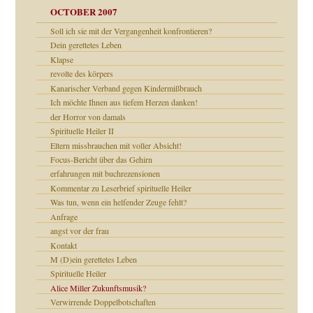
OCTOBER 2007
Soll ich sie mit der Vergangenheit konfrontieren?
Dein gerettetes Leben
e Heilen?
"
Klapse
revolte des körpers
erarbeit
Kanarischer Verband gegen Kindermißbrauch
mich in meiner
Ich möchte Ihnen aus tiefem Herzen danken!
der Horror von damals
Spirituelle Heiler II
en
Eltern missbrauchen mit voller Absicht!
n
heit
n"
Focus-Bericht über das Gehirn
erfahrungen mit buchrezensionen
Kommentar zu Leserbrief spirituelle Heiler
milie
mit voller Absicht!"
Was tun, wenn ein helfender Zeuge fehlt?
walt
Anfrage
angst vor der frau
Kontakt
M (D)ein gerettetes Leben
Spirituelle Heiler
Alice Miller Zukunftsmusik?
Verwirrende Doppelbotschaften