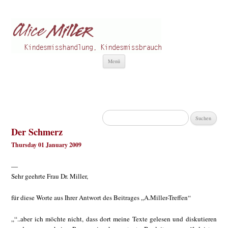
Alice Miller de
Kindesmisshandlung
Zum
Menü
Inhalt
springen
Suchen
nach:
Der Schmerz
Thursday 01 January 2009
—
Sehr geehrte Frau Dr. Miller,
für diese Worte aus Ihrer Antwort des Beitrages „A.Miller-Treffen“
„“..aber ich möchte nicht, dass dort meine Texte gelesen und diskutieren