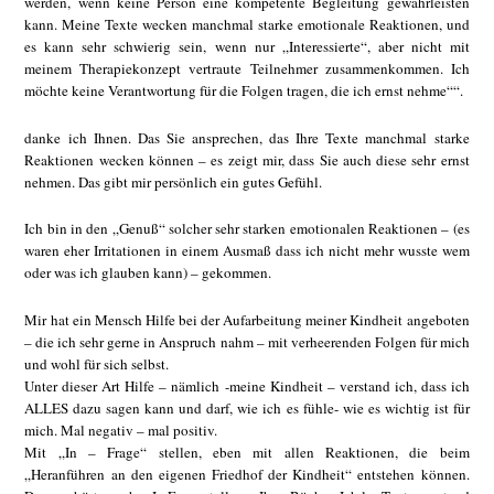
werden, wenn keine Person eine kompetente Begleitung gewährleisten
kann. Meine Texte wecken manchmal starke emotionale Reaktionen, und
es kann sehr schwierig sein, wenn nur „Interessierte“, aber nicht mit
meinem Therapiekonzept vertraute Teilnehmer zusammenkommen. Ich
möchte keine Verantwortung für die Folgen tragen, die ich ernst nehme““.
danke ich Ihnen. Das Sie ansprechen, das Ihre Texte manchmal starke
Reaktionen wecken können – es zeigt mir, dass Sie auch diese sehr ernst
nehmen. Das gibt mir persönlich ein gutes Gefühl.
Ich bin in den „Genuß“ solcher sehr starken emotionalen Reaktionen – (es
waren eher Irritationen in einem Ausmaß dass ich nicht mehr wusste wem
oder was ich glauben kann) – gekommen.
Mir hat ein Mensch Hilfe bei der Aufarbeitung meiner Kindheit angeboten
– die ich sehr gerne in Anspruch nahm – mit verheerenden Folgen für mich
und wohl für sich selbst.
Unter dieser Art Hilfe – nämlich -meine Kindheit – verstand ich, dass ich
ALLES dazu sagen kann und darf, wie ich es fühle- wie es wichtig ist für
mich. Mal negativ – mal positiv.
Mit „In – Frage“ stellen, eben mit allen Reaktionen, die beim
„Heranführen an den eigenen Friedhof der Kindheit“ entstehen können.