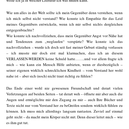
wisse ich ja in welcher Literatur ich was finden kann.
Wie um alles in der Welt sollte ich mein Gegenüber denn verstehen, wenn
ich mich selbst nicht verstand? Wie konnte ich Empathie für das Leid
meines Gegenübers entwickeln, wenn ich mir selbst nichts dergleichen
entgegenbrachte?
Wie konnte ich nachvollziehen, dass mein Gegenüber Angst vor Nähe hat
und Tendenzen zum „weglaufen“ verspürte? Wie konnte ich das
nachvollziehen – wurde ich doch seit fast meiner Geburt ständig verlassen
– ich musste mir doch erst mal klarmachen, dass ich an diesem
VERLASSEN-WERDEN keine Schuld hatte……..und vor allem fragte ich
mich – wie kann ein Mensch Hilfe anbieten, wenn er diesbezüglich –
seiner eigenen wirklich schrecklichen Kindheit – vom Verstand her wohl
nahe ist – aber sich (noch) nicht traut richtig zu fühlen?
Das Ende einer wohl nie gewesenen Freundschaft und derart vielen
Verletzungen auf beiden Seiten – tat derart weh – öffnete mir aber auch die
Augen und ermöglichte mir den Zugang zu mir – auch Ihre Bücher und
Texte nicht nur vom Verstand her zu beGreifen sondern wirklich fühlen zu
können. Ich muss mich allerdings langsam rantasten. Zuviel auf einmal
geht nicht – da macht mein Körper nicht mit. Denn dieser leitet mich – wie
es ihm gut tut.