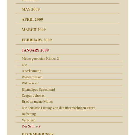
MAY 2009
APRIL 2009
online
CH
MARCH 2009
FEBRUARY 2009
JANUARY 2009
Meine geretteten Kinder 2
Die
Anerkennung
ch war
Wartenmüssen
Wildwasser
Ehemaliges Sektenkind
Zeugen Jehovas
Brief an meine Mutter
Die heilsame Lösung von den übermächtigen Eltern
Befreiung
Verbogen
Der Schmerz
DECEMBER 2008