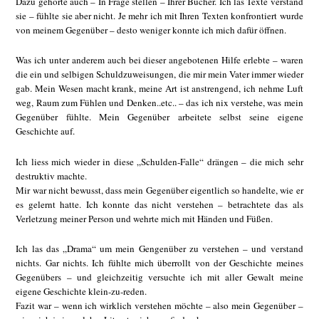
Dazu gehörte auch – In Frage stellen – Ihrer Bücher. Ich las Texte verstand
sie – fühlte sie aber nicht. Je mehr ich mit Ihren Texten konfrontiert wurde
von meinem Gegenüber – desto weniger konnte ich mich dafür öffnen.
Was ich unter anderem auch bei dieser angebotenen Hilfe erlebte – waren
die ein und selbigen Schuldzuweisungen, die mir mein Vater immer wieder
gab. Mein Wesen macht krank, meine Art ist anstrengend, ich nehme Luft
weg, Raum zum Fühlen und Denken..etc.. – das ich nix verstehe, was mein
Gegenüber fühlte. Mein Gegenüber arbeitete selbst seine eigene
Geschichte auf.
Ich liess mich wieder in diese „Schulden-Falle“ drängen – die mich sehr
destruktiv machte.
Mir war nicht bewusst, dass mein Gegenüber eigentlich so handelte, wie er
es gelernt hatte. Ich konnte das nicht verstehen – betrachtete das als
Verletzung meiner Person und wehrte mich mit Händen und Füßen.
Ich las das „Drama“ um mein Gengenüber zu verstehen – und verstand
nichts. Gar nichts. Ich fühlte mich überrollt von der Geschichte meines
Gegenübers – und gleichzeitig versuchte ich mit aller Gewalt meine
eigene Geschichte klein-zu-reden.
Fazit war – wenn ich wirklich verstehen möchte – also mein Gegenüber –