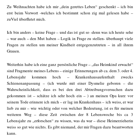
Zu Weihnachten habe ich mir „dein gerettes Leben“ geschenkt – ich bin
erst beim Vorwort -welches ich bestimmt schon zig mal gelesen habe –
zuViel überflutet mich.
Ich bin anders – keine Frage – und das ist gut so -denn was ich heute sehe
– war auch – den Mut haben – Logik in Frage zu stellen- überhaupt viele
Fragen zu stellen um meiner Kindheit entgegenzutreten – in all ihrem
Grauen.
Weiterhin habe ich eine ganz persönliche Frage – „das Heimkind erwacht“
sind Fragmente meines Lebens – einige Erinnerungen ab ca. dem 3. oder 4.
Lebensjahr kommen hoch – Krankenhausaufenthalt zwecks
Schienenanpassung – (ich wurde mit einer Dysmelie geboren – die
Wahrscheinlichkeit, dass es bei den drei Abtreibungsversuchen dazu
gekommen ist – schätze ich sehr hoch ein – ) an meinen Opa kurz vor
seinem Tode erinnere ich mich – er lag im Krankenhaus – ich weiss, er war
lieb zu mir – wie wichtig oder von welcher Bedeutung, ist es für meinen
weiteren Weg – diese Zeit zwischen der 8 Lebenswoche bis ca 3
Lebensjahr zu „erforschen“ zu wissen, was da war – diese Heimerzieherin
weiss so gut wie nichts. Es gibt niemand, der mir Fragen dazu beantworten
kann.