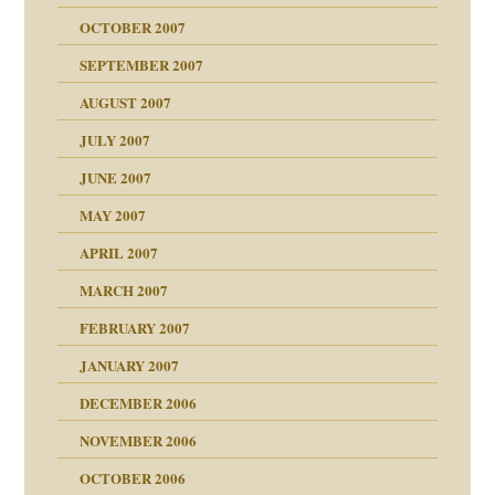
OCTOBER 2007
?
SEPTEMBER 2007
e Heilen?
"
AUGUST 2007
erarbeit
JULY 2007
mich in meiner
JUNE 2007
 Tabu
MAY 2007
en
n
heit
n"
APRIL 2007
MARCH 2007
milie
mit voller Absicht!"
ämpfung
FEBRUARY 2007
walt
antwortet
tive?
Gene!
JANUARY 2007
ung
utem Grund
DECEMBER 2006
Gene!
se durch einen
NOVEMBER 2006
OCTOBER 2006