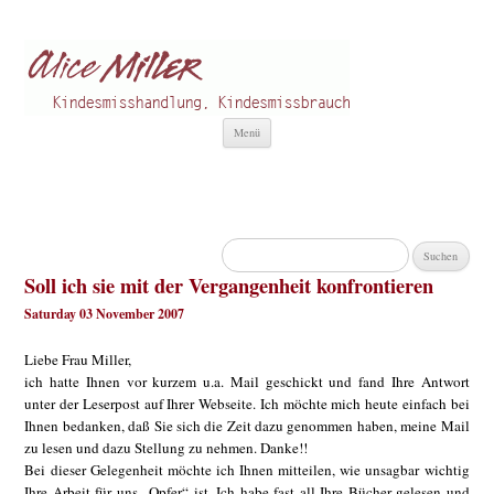
Alice Miller de
Kindesmisshandlung
Zum
Menü
Inhalt
springen
Suchen
nach:
Soll ich sie mit der Vergangenheit konfrontieren
Saturday 03 November 2007
Liebe Frau Miller,
ich hatte Ihnen vor kurzem u.a. Mail geschickt und fand Ihre Antwort
unter der Leserpost auf Ihrer Webseite. Ich möchte mich heute einfach bei
Ihnen bedanken, daß Sie sich die Zeit dazu genommen haben, meine Mail
zu lesen und dazu Stellung zu nehmen. Danke!!
Bei dieser Gelegenheit möchte ich Ihnen mitteilen, wie unsagbar wichtig
Ihre Arbeit für uns „Opfer“ ist. Ich habe fast all Ihre Bücher gelesen und