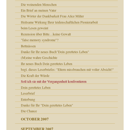
Die weinenden Menschen
e Heilen?
Ein Brief an meinen Vater
"
Die Wörter der Dankbarkeit Frau Alice Miller
Heilsame Wirkung Ihrer leidenschaftlichen Pionierarbeit
mich in meiner
beim Lesen geweint
Rezension über Bitte…keine Gewalt
"false memory syndrome"?
en
Bettnässen
n
heit
Danke für Ihr neues Buch"Dein gerettetes Leben"
(M)eine wahre Geschichte
Ihr neues Buch Dein gerettetes Leben
milie
bzgl. dieses Leserbriefes: "Eltern missbrauchen mit voller Absicht!"
walt
Die Kraft der Würde
Soll ich sie mit der Vergangenheit konfrontieren
Dein gerettetes Leben
Leserbrief
Enterbung
Danke für Ihr "Dein gerettetes Leben"
Die Chance
OCTOBER 2007
?
SEPTEMBER 2007