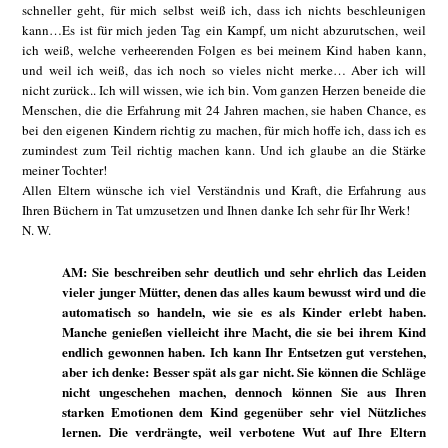
schneller geht, für mich selbst weiß ich, dass ich nichts beschleunigen
kann…Es ist für mich jeden Tag ein Kampf, um nicht abzurutschen, weil
ich weiß, welche verheerenden Folgen es bei meinem Kind haben kann,
und weil ich weiß, das ich noch so vieles nicht merke… Aber ich will
nicht zurück.. Ich will wissen, wie ich bin. Vom ganzen Herzen beneide die
Menschen, die die Erfahrung mit 24 Jahren machen, sie haben Chance, es
bei den eigenen Kindern richtig zu machen, für mich hoffe ich, dass ich es
zumindest zum Teil richtig machen kann. Und ich glaube an die Stärke
meiner Tochter!
Allen Eltern wünsche ich viel Verständnis und Kraft, die Erfahrung aus
Ihren Büchern in Tat umzusetzen und Ihnen danke Ich sehr für Ihr Werk!
N. W.
AM: Sie beschreiben sehr deutlich und sehr ehrlich das Leiden
vieler junger Mütter, denen das alles kaum bewusst wird und die
automatisch so handeln, wie sie es als Kinder erlebt haben.
Manche genießen vielleicht ihre Macht, die sie bei ihrem Kind
endlich gewonnen haben. Ich kann Ihr Entsetzen gut verstehen,
aber ich denke: Besser spät als gar nicht. Sie können die Schläge
nicht ungeschehen machen, dennoch können Sie aus Ihren
starken Emotionen dem Kind gegenüber sehr viel Nützliches
lernen. Die verdrängte, weil verbotene Wut auf Ihre Eltern