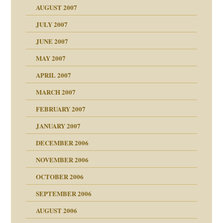
"
AUGUST 2007
erarbeit
JULY 2007
mich in meiner
JUNE 2007
 Tabu
MAY 2007
en
n
heit
n"
APRIL 2007
MARCH 2007
milie
mit voller Absicht!"
ämpfung
FEBRUARY 2007
walt
antwortet
tive?
Gene!
JANUARY 2007
ung
utem Grund
DECEMBER 2006
Gene!
se durch einen
NOVEMBER 2006
OCTOBER 2006
SEPTEMBER 2006
AUGUST 2006
ollt"