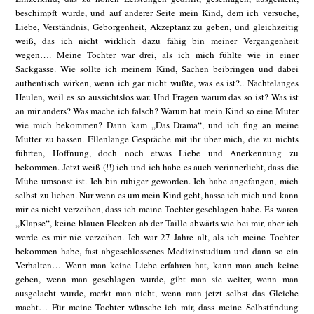
beschimpft wurde, und auf anderer Seite mein Kind, dem ich versuche,
Liebe, Verständnis, Geborgenheit, Akzeptanz zu geben, und gleichzeitig
weiß, das ich nicht wirklich dazu fähig bin meiner Vergangenheit
wegen…. Meine Tochter war drei, als ich mich fühlte wie in einer
Sackgasse. Wie sollte ich meinem Kind, Sachen beibringen und dabei
authentisch wirken, wenn ich gar nicht wußte, was es ist?.. Nächtelanges
Heulen, weil es so aussichtslos war. Und Fragen warum das so ist? Was ist
an mir anders? Was mache ich falsch? Warum hat mein Kind so eine Muter
wie mich bekommen? Dann kam „Das Drama“, und ich fing an meine
Mutter zu hassen. Ellenlange Gespräche mit ihr über mich, die zu nichts
führten, Hoffnung, doch noch etwas Liebe und Anerkennung zu
bekommen. Jetzt weiß (!!) ich und ich habe es auch verinnerlicht, dass die
Mühe umsonst ist. Ich bin ruhiger geworden. Ich habe angefangen, mich
selbst zu lieben. Nur wenn es um mein Kind geht, hasse ich mich und kann
mir es nicht verzeihen, dass ich meine Tochter geschlagen habe. Es waren
„Klapse“, keine blauen Flecken ab der Taille abwärts wie bei mir, aber ich
werde es mir nie verzeihen. Ich war 27 Jahre alt, als ich meine Tochter
bekommen habe, fast abgeschlossenes Medizinstudium und dann so ein
Verhalten… Wenn man keine Liebe erfahren hat, kann man auch keine
geben, wenn man geschlagen wurde, gibt man sie weiter, wenn man
ausgelacht wurde, merkt man nicht, wenn man jetzt selbst das Gleiche
macht… Für meine Tochter wünsche ich mir, dass meine Selbstfindung