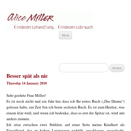
Alice Miller de
Kindesmisshandlung
Zum
Menü
Inhalt
springen
Suchen
nach:
Besser spät als nie
Thursday 14 January 2010
Sehr geehrte Frau Miller!
Es ist noch nicht mal ein Jahr her, dass ich Ihr erstes Buch („Das Drama“)
gelesen habe, zur Zeit bin ich beim sechsten Buch. Es ist zum Heulen, was
einem klar wird, und wenn ich bedenke, dass es erst die Spitze ist, wird mir
anders zumute.
Ich sitze zwischen zwei Stühlen: auf einer Seite meine Kindheit als
Einzelkind, das zu hohen Leistungen gedrillt, geschlagen, ausgelacht,