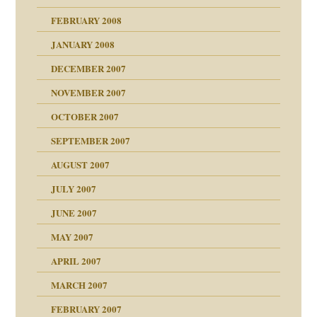
FEBRUARY 2008
27. Juni 2008
JANUARY 2008
che und Staat
DECEMBER 2007
NOVEMBER 2007
tzen?
OCTOBER 2007
?
SEPTEMBER 2007
e Heilen?
"
AUGUST 2007
erarbeit
JULY 2007
mich in meiner
JUNE 2007
 Tabu
MAY 2007
en
n
heit
n"
APRIL 2007
MARCH 2007
milie
mit voller Absicht!"
ämpfung
FEBRUARY 2007
walt
antwortet