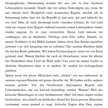
Geographische Orientierung kommt bei uns erst in den nächsten
Lebensjahren zustande. Glaubt mir, wir stehen Todesängste aus, wenn ihr
uns alleine lässt! Bezüglich eurer komischen Regeln, möchte ich in
Erinnerung rufen, dass wir die Begriffe ja und nein, gut und schlecht bis
wir zwei Jahre alt sind, überhaupt nicht verstehen können. So viel Leid
wird uns wegen eurer Regeln während unseren ersten Lebensjahren immer
wieder angetan. Es ist zum verzweifeln. Dieses Leid müssen wir
verdrängen, um zu überleben. Überlegt euch bitte selbst. Damals, als
unsere Vorfahren in der Höhle hausten, hätten diese ihre Kinder irgendwo
getrennt von sich hingelegt um zu schlafen? Das nächste Raubtier hätte
die leichte Beute gefunden. Wir haben Existenzängste, wenn wir von Euch
getrennt sind. Warum fürchtet ihr euch als Erwachsene, wenn ihr alleine
bei Dunkelheit ohne Licht im Wald steht? Uns setzt ihr immer wieder in
ähnliche Situationen ohne es zu merken. So werden wir richtiggehend
gefoltert.
Später wenn wir grosse Menschen sind, „rächen“ wir uns unbewusst an
unseren eigenen Kindern auf genau dieselbe Art. Wir haben nichts anderes
kennen gelernt! Von der Gesellschaft abgesegnete Regeln und
Foltermethoden, die nie kritisch hinterfragt werden. Warum? Weil das
kritische Hinterfragen in eine Gefahrenzone führt. Ich muss immer wieder
beobachten, wie schnell ein fröhlicher Abend bei Euch grossen Menschen
verstummt, wenn jemand es wagt, kritische Fragen über Eure eigene