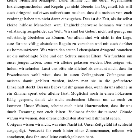
kleine Menschen behauptet. Daher stimme ich mit euren sogenannten
Erziehungsmethoden und Regeln gar nicht überein. Im Gegenteil, ich will
euch dringend auf etwas aufmerksam machen, dass die meisten von euch
verdrängt haben um nicht daran einzugehen. Dies ist die Zeit, als ihr selbst
kleine hilflose Menschen wart. Unglücklicherweise kommen wir nicht
vollständig ausgebildet zur Welt. Wir sind bei Geburt nicht reif genug, um
selbständig überleben zu können. Vor allem sind wir nicht in der Lage,
eure für uns völlig abstrakten Regeln zu verstehen und mit euch darüber
zu kommunizieren. Was wir in den ersten Lebensjahren dringend brauchen
ist die unbedingte Nähe und den Schutz unserer Eltern. Wir fürchten um
unser junges Leben, wenn wir alleine gelassen werden. Dies zeigen wir,
indem wir schreien. Lasst uns bitte nie alleine! Es erstaunt mich, dass ihr
Erwachsenen wohl wisst, dass in euren Gefängnissen Gefangene am
meisten damit gefoltert werden, indem man sie in die gefürchtete
Einzelhaft steckt. Bei uns Babys tut ihr genau dies, wenn ihr uns alleine in
ein Zimmer sperrt oder alleine lässt. Möglichst noch in einen hölzernen
Käfig gesperrt, damit wir nicht ausbrechen können um zu euch zu
kommen. Unser Weinen, scheint euch nicht klarzumachen, dass ihr uns
durch Trennung von euch foltert. Vielmehr findet ihr tausend Gründe
warum wir weinen, den offensichtlichsten aber wollt ihr nicht sehen.
Übrigens wissen wir nicht, was eine Nacht ist. Unser Zeitgefühl ist schlecht
ausgeprägt. Versteckt ihr euch hinter einer Zimmermauer, müssen wir
annehmen, dass ihr uns alleine zurückgelassen habt.