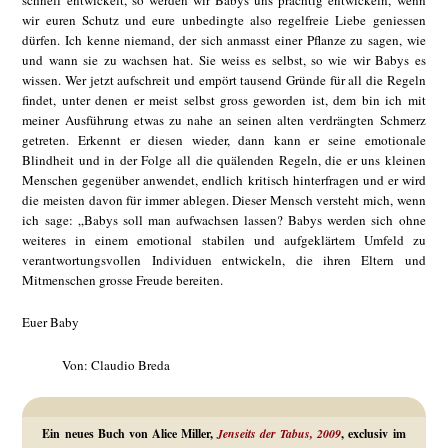
schnell entwickelt, so werden wir Babys uns prächtig entwickeln, wenn
wir euren Schutz und eure unbedingte also regelfreie Liebe geniessen
dürfen. Ich kenne niemand, der sich anmasst einer Pflanze zu sagen, wie
und wann sie zu wachsen hat. Sie weiss es selbst, so wie wir Babys es
wissen. Wer jetzt aufschreit und empört tausend Gründe für all die Regeln
findet, unter denen er meist selbst gross geworden ist, dem bin ich mit
meiner Ausführung etwas zu nahe an seinen alten verdrängten Schmerz
getreten. Erkennt er diesen wieder, dann kann er seine emotionale
Blindheit und in der Folge all die quälenden Regeln, die er uns kleinen
Menschen gegenüber anwendet, endlich kritisch hinterfragen und er wird
die meisten davon für immer ablegen. Dieser Mensch versteht mich, wenn
ich sage: „Babys soll man aufwachsen lassen? Babys werden sich ohne
weiteres in einem emotional stabilen und aufgeklärtem Umfeld zu
verantwortungsvollen Individuen entwickeln, die ihren Eltern und
Mitmenschen grosse Freude bereiten.
Euer Baby
Von: Claudio Breda
Ein neues Buch von Alice Miller,
Jenseits der Tabus, 2009
, exclusiv im