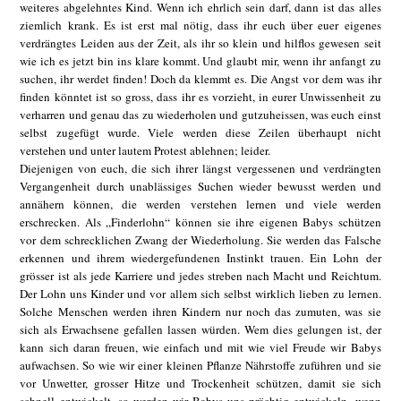
weiteres abgelehntes Kind. Wenn ich ehrlich sein darf, dann ist das alles
ziemlich krank. Es ist erst mal nötig, dass ihr euch über euer eigenes
verdrängtes Leiden aus der Zeit, als ihr so klein und hilflos gewesen seit
wie ich es jetzt bin ins klare kommt. Und glaubt mir, wenn ihr anfangt zu
suchen, ihr werdet finden! Doch da klemmt es. Die Angst vor dem was ihr
finden könntet ist so gross, dass ihr es vorzieht, in eurer Unwissenheit zu
verharren und genau das zu wiederholen und gutzuheissen, was euch einst
selbst zugefügt wurde. Viele werden diese Zeilen überhaupt nicht
verstehen und unter lautem Protest ablehnen; leider.
Diejenigen von euch, die sich ihrer längst vergessenen und verdrängten
Vergangenheit durch unablässiges Suchen wieder bewusst werden und
annähern können, die werden verstehen lernen und viele werden
erschrecken. Als „Finderlohn“ können sie ihre eigenen Babys schützen
vor dem schrecklichen Zwang der Wiederholung. Sie werden das Falsche
erkennen und ihrem wiedergefundenen Instinkt trauen. Ein Lohn der
grösser ist als jede Karriere und jedes streben nach Macht und Reichtum.
Der Lohn uns Kinder und vor allem sich selbst wirklich lieben zu lernen.
Solche Menschen werden ihren Kindern nur noch das zumuten, was sie
sich als Erwachsene gefallen lassen würden. Wem dies gelungen ist, der
kann sich daran freuen, wie einfach und mit wie viel Freude wir Babys
aufwachsen. So wie wir einer kleinen Pflanze Nährstoffe zuführen und sie
vor Unwetter, grosser Hitze und Trockenheit schützen, damit sie sich