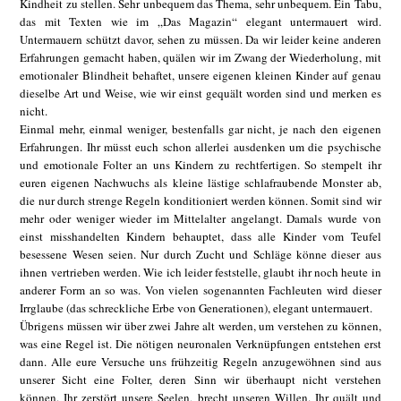
Kindheit zu stellen. Sehr unbequem das Thema, sehr unbequem. Ein Tabu,
das mit Texten wie im „Das Magazin“ elegant untermauert wird.
Untermauern schützt davor, sehen zu müssen. Da wir leider keine anderen
Erfahrungen gemacht haben, quälen wir im Zwang der Wiederholung, mit
emotionaler Blindheit behaftet, unsere eigenen kleinen Kinder auf genau
dieselbe Art und Weise, wie wir einst gequält worden sind und merken es
nicht.
Einmal mehr, einmal weniger, bestenfalls gar nicht, je nach den eigenen
Erfahrungen. Ihr müsst euch schon allerlei ausdenken um die psychische
und emotionale Folter an uns Kindern zu rechtfertigen. So stempelt ihr
euren eigenen Nachwuchs als kleine lästige schlafraubende Monster ab,
die nur durch strenge Regeln konditioniert werden können. Somit sind wir
mehr oder weniger wieder im Mittelalter angelangt. Damals wurde von
einst misshandelten Kindern behauptet, dass alle Kinder vom Teufel
besessene Wesen seien. Nur durch Zucht und Schläge könne dieser aus
ihnen vertrieben werden. Wie ich leider feststelle, glaubt ihr noch heute in
anderer Form an so was. Von vielen sogenannten Fachleuten wird dieser
Irrglaube (das schreckliche Erbe von Generationen), elegant untermauert.
Übrigens müssen wir über zwei Jahre alt werden, um verstehen zu können,
was eine Regel ist. Die nötigen neuronalen Verknüpfungen entstehen erst
dann. Alle eure Versuche uns frühzeitig Regeln anzugewöhnen sind aus
unserer Sicht eine Folter, deren Sinn wir überhaupt nicht verstehen
können. Ihr zerstört unsere Seelen, brecht unseren Willen. Ihr quält und