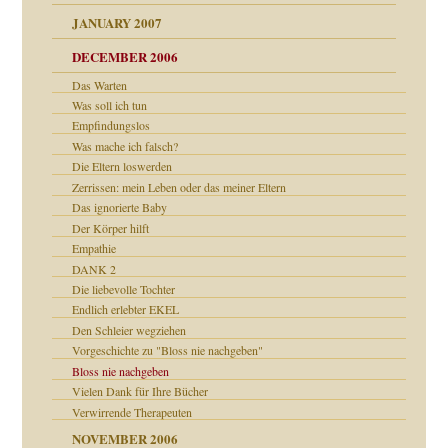
tive?
Gene!
JANUARY 2007
ung
utem Grund
DECEMBER 2006
Gene!
se durch einen
Das Warten
Was soll ich tun
Empfindungslos
Was mache ich falsch?
Die Eltern loswerden
Zerrissen: mein Leben oder das meiner Eltern
Das ignorierte Baby
ollt"
Der Körper hilft
Empathie
DANK 2
Die liebevolle Tochter
rn wäre. . .
Endlich erlebter EKEL
Den Schleier wegziehen
Vorgeschichte zu "Bloss nie nachgeben"
Bloss nie nachgeben
Vielen Dank für Ihre Bücher
Verwirrende Therapeuten
NOVEMBER 2006