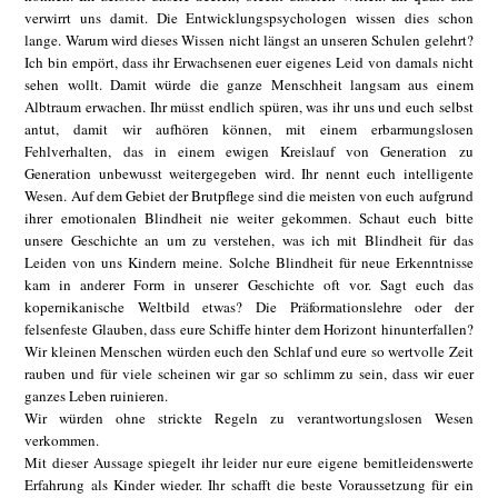
verwirrt uns damit. Die Entwicklungspsychologen wissen dies schon
lange. Warum wird dieses Wissen nicht längst an unseren Schulen gelehrt?
Ich bin empört, dass ihr Erwachsenen euer eigenes Leid von damals nicht
sehen wollt. Damit würde die ganze Menschheit langsam aus einem
Albtraum erwachen. Ihr müsst endlich spüren, was ihr uns und euch selbst
antut, damit wir aufhören können, mit einem erbarmungslosen
Fehlverhalten, das in einem ewigen Kreislauf von Generation zu
Generation unbewusst weitergegeben wird. Ihr nennt euch intelligente
Wesen. Auf dem Gebiet der Brutpflege sind die meisten von euch aufgrund
ihrer emotionalen Blindheit nie weiter gekommen. Schaut euch bitte
unsere Geschichte an um zu verstehen, was ich mit Blindheit für das
Leiden von uns Kindern meine. Solche Blindheit für neue Erkenntnisse
kam in anderer Form in unserer Geschichte oft vor. Sagt euch das
kopernikanische Weltbild etwas? Die Präformationslehre oder der
felsenfeste Glauben, dass eure Schiffe hinter dem Horizont hinunterfallen?
Wir kleinen Menschen würden euch den Schlaf und eure so wertvolle Zeit
rauben und für viele scheinen wir gar so schlimm zu sein, dass wir euer
ganzes Leben ruinieren.
Wir würden ohne strickte Regeln zu verantwortungslosen Wesen
verkommen.
Mit dieser Aussage spiegelt ihr leider nur eure eigene bemitleidenswerte
Erfahrung als Kinder wieder. Ihr schafft die beste Voraussetzung für ein