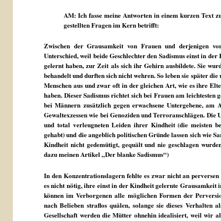
AM: Ich fasse meine Antworten in einem kurzen Text z
gestellten Fragen im Kern betrifft:
Zwischen der Grausamkeit von Frauen und derjenigen von
Unterschied, weil beide Geschlechter den Sadismus einst in der
gelernt haben, zur Zeit als sich ihr Gehirn ausbildete. Sie wu
behandelt und durften sich nicht wehren. So leben sie später di
Menschen aus und zwar oft in der gleichen Art, wie es ihre Elte
haben. Dieser Sadismus richtet sich bei Frauen am leichtesten 
bei Männern zusätzlich gegen erwachsene Untergebene, am Ar
Gewaltexzessen wie bei Genoziden und Terroranschlägen. Die 
und total verleugneten Leiden ihrer Kindheit (die meisten b
gehabt) und die angeblich politischen Gründe lassen sich wie S
Kindheit nicht gedemütigt, gequält und nie geschlagen wurden,
dazu meinen Artikel „Der blanke Sadismus“)
In den Konzentrationslagern fehlte es zwar nicht an perverse
es nicht nötig, ihre einst in der Kindheit gelernte Grausamkeit
können im Verborgenen alle möglichen Formen der Perversio
nach Belieben straflos quälen, solange sie dieses Verhalten 
Gesellschaft werden die Mütter ohnehin idealisiert, weil wir 