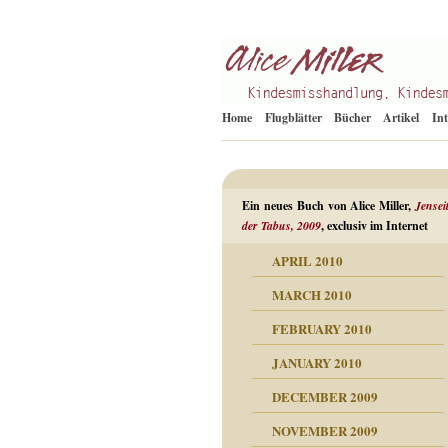
Kindesmisshandlung
Alice Miller de
Home
Flugblätter
Bücher
Artikel
In
Ein neues Buch von Alice Miller,
Jensei
der Tabus, 2009
, exclusiv im Internet
APRIL 2010
ORMATION
MARCH 2010
mation
n als Abwehr
FEBRUARY 2010
esuchten Tränen
JANUARY 2010
hüllt
erungen ausgraben
DECEMBER 2009
dgefühle
erwirrende Psychoanalyse
ampf um die eigene
eschuldete Wut
NOVEMBER 2009
digkeit
nicht mehr im Keis drehen
flosigkeit