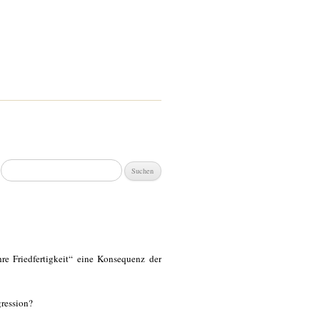
Suchen
nach:
hre Friedfertigkeit“ eine Konsequenz der
gression?