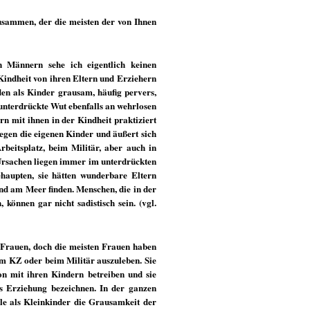
usammen, der die meisten der von Ihnen
 Männern sehe ich eigentlich keinen
 Kindheit von ihren Eltern und Erziehern
rden als Kinder grausam, häufig pervers,
e unterdrückte Wut ebenfalls an wehrlosen
rn mit ihnen in der Kindheit praktiziert
gegen die eigenen Kinder und äußert sich
beitsplatz, beim Militär, aber auch in
Ursachen liegen immer im unterdrückten
ehaupten, sie hätten wunderbare Eltern
and am Meer finden. Menschen, die in der
 können gar nicht sadistisch sein. (vgl.
n Frauen, doch die meisten Frauen haben
 im KZ oder beim Militär auszuleben. Sie
n mit ihren Kindern betreiben und sie
als Erziehung bezeichnen. In der ganzen
alle als Kleinkinder die Grausamkeit der