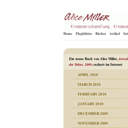
Kindesmisshandlung
Alice Miller de
Home
Flugblätter
Bücher
Artikel
In
Ein neues Buch von Alice Miller,
Jensei
der Tabus, 2009
, exclusiv im Internet
APRIL 2010
ORMATION
MARCH 2010
mation
n als Abwehr
FEBRUARY 2010
esuchten Tränen
JANUARY 2010
hüllt
erungen ausgraben
DECEMBER 2009
dgefühle
erwirrende Psychoanalyse
ampf um die eigene
eschuldete Wut
NOVEMBER 2009
digkeit
nicht mehr im Keis drehen
flosigkeit