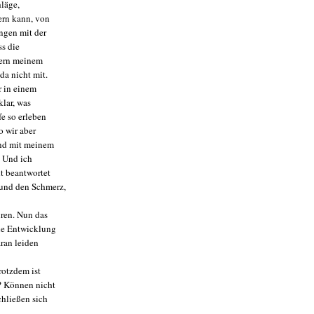
hläge,
ern kann, von
ungen mit der
ss die
dern meinem
da nicht mit.
r in einem
lar, was
fe so erleben
o wir aber
and mit meinem
. Und ich
ht beantwortet
 und den Schmerz,
üren. Nun das
die Entwicklung
aran leiden
rotzdem ist
? Können nicht
chließen sich