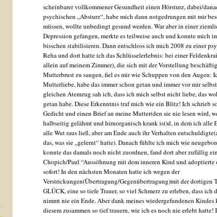
scheinbarer vollkommener Gesundheit einen Hörsturz, dabei/dana
psychischen „Absturz“, habe mich dann notgedrungen mit mir bes
müssen, wollte unbedingt gesund werden. War aber in einer ziemli
Depression gefangen, merkte es teilweise auch und konnte mich i
bisschen stabilisieren. Dann entschloss ich mich 2008 zu einer p
Reha und dort hatte ich das Schlüsselerlebnis: bei einer Feldenkra
allein auf meinem Zimmer), die sich mit der Vorstellung beschäftig
Mutterbrust zu saugen, fiel es mir wie Schuppen von den Augen: I
Mutterliebe, habe das immer schon getan und immer vor mir selbst
gleichen Atemzug sah ich, dass ich mich selbst nicht liebe, das wo
getan habe. Diese Erkenntnis traf mich wie ein Blitz! Ich schrieb so
Gedicht und einen Brief an meine Mutter(den sie nie lesen wird, we
halbseitig gelähmt und hirnorganisch krank ist)d, in dem ich all
alle Wut raus ließ, aber am Ende auch ihr Verhalten entschuldigte(a
das, was sie „gelernt“ hatte). Danach fühlte ich mich wie neugebor
konnte das damals noch nicht zuordnen, fand dort aber zufällig e
Chopich/Paul “Aussöhnung mit dem inneren Kind und adoptierte 
sofort! In den nächsten Monaten hatte ich wegen der
Verstrickungen(Übertragung/Gegenübertragung)mit der dortigen 
GLÜCK, eine so tiefe Trauer, so viel Schmerz zu erleben, dass ich 
nimmt nie ein Ende. Aber dank meines wiedergefundenen Kindes 
diesem zusammen so tief trauern, wie ich es noch nie erlebt hatte! I