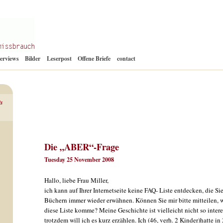
Zum
terviews
Bilder
Leserpost
Offene Briefe
contact
Inhalt
springen
ts
Die „ABER“-Frage
Tuesday 25 November 2008
Hallo, liebe Frau Miller,
ich kann auf Ihrer Internetseite keine FAQ- Liste entdecken, die Sie
Büchern immer wieder erwähnen. Können Sie mir bitte mitteilen, w
diese Liste komme? Meine Geschichte ist vielleicht nicht so intere
trotzdem will ich es kurz erzählen. Ich (46, verh. 2 Kinder)hatte in