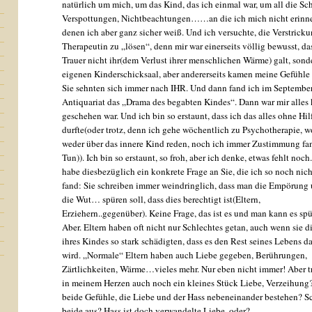
natürlich um mich, um das Kind, das ich einmal war, um all die Sc
Verspottungen, Nichtbeachtungen……an die ich mich nicht erinn
denen ich aber ganz sicher weiß. Und ich versuchte, die Verstrick
Therapeutin zu „lösen“, denn mir war einerseits völlig bewusst, da
Trauer nicht ihr(dem Verlust ihrer menschlichen Wärme) galt, son
eigenen Kinderschicksaal, aber andererseits kamen meine Gefühle 
Sie sehnten sich immer nach IHR. Und dann fand ich im Septembe
Antiquariat das „Drama des begabten Kindes“. Dann war mir alles k
geschehen war. Und ich bin so erstaunt, dass ich das alles ohne Hil
durfte(oder trotz, denn ich gehe wöchentlich zu Psychotherapie, w
weder über das innere Kind reden, noch ich immer Zustimmung f
Tun)). Ich bin so erstaunt, so froh, aber ich denke, etwas fehlt noch
habe diesbezüglich ein konkrete Frage an Sie, die ich so noch nic
fand: Sie schreiben immer weindringlich, dass man die Empörung
die Wut… spüren soll, dass dies berechtigt ist(Eltern,
Erziehern..gegenüber). Keine Frage, das ist es und man kann es sp
Aber. Eltern haben oft nicht nur Schlechtes getan, auch wenn sie 
ihres Kindes so stark schädigten, dass es den Rest seines Lebens d
wird. „Normale“ Eltern haben auch Liebe gegeben, Berührungen,
Zärtlichkeiten, Wärme…vieles mehr. Nur eben nicht immer! Aber t
in meinem Herzen auch noch ein kleines Stück Liebe, Verzeihung
beide Gefühle, die Liebe und der Hass nebeneinander bestehen? S
beide aus? Hass ist doch verwandelte Liebe, oder?