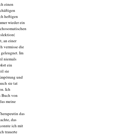
ch einen
chäftigen
ch heftigen
mmer wieder ein
sychosomatischen
islektion(
t, an einer
ch vermisse die
 geleugnet. Im
hl niemals
fort ein
il sie
e Empörung und
uch sie tat
en. Ich
in Buch von
das meine
Therapeutin das
dachte, das
konnte ich mit
ch trauerte