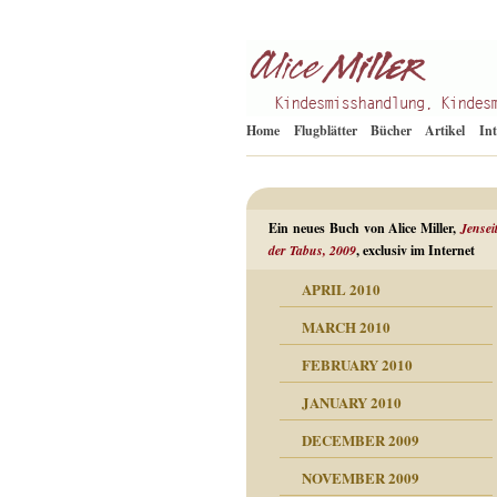
Kindesmisshandlung
Alice Miller de
Home
Flugblätter
Bücher
Artikel
In
Ein neues Buch von Alice Miller,
Jensei
der Tabus, 2009
, exclusiv im Internet
APRIL 2010
ORMATION
MARCH 2010
mation
n als Abwehr
FEBRUARY 2010
esuchten Tränen
JANUARY 2010
hüllt
erungen ausgraben
DECEMBER 2009
dgefühle
erwirrende Psychoanalyse
ampf um die eigene
eschuldete Wut
NOVEMBER 2009
digkeit
nicht mehr im Keis drehen
flosigkeit