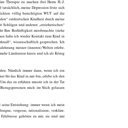
äre Therapie zu machen (bei Herrn H.-J.
tatsächlich, meine Depression löste sich
rückten völlig berechtigten WUT auf die
alen“ ostdeutschen Kindheit durch meine
mit Schlägen und anderen „erzieherischen“
 Ihre Bedürftigkeit missbrauchte (siehe
chen habe ich wieder Kontakt zum Kind in
nall“, wissenschaftlich gesprochen. Ich
usdehnung meiner (inneren) Welten erlebe.
mehr Ländereien hinzu und ich als König
Erden. Nämlich immer dann, wenn ich ein
er für das Kind in mir bin, erlebe ich den
 das zu erfahren musste ich in der Tat
n Bezugspersonen mich im Stich gelassen
d seine Entstehung: immer wenn ich mein
ugne, vergesse, rationalisiere, verkläre.
 Erlebnisse gehören zu mir, sie sind mir