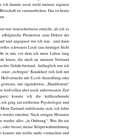
tte ich damals noch nicht meinen eigenen
Botschaft zu verinnerlichen. Das ist heute
en.
war ironischerweise erreicht, als ich es
ie erfolgreiche Promotion zum Doktor der
 smart und angepasst wie ich war…und dann
 großes schwarzes Loch (aus heutiger Sicht
 Ort in mir, vor dem ich mein Leben lang
ände hinzu, die mich an meinem Verstand
 echte Gefahr bestand. Anfänglich war ich
einer „richtigen“ Krankheit (ich ließ mit
 Heilversuche mit E.coli-Ansiedlung oder
 gewesen, mit irgendetwas „Handfestem“
hr leidvollen aber noch unbewussten Zeit
pers) konnte ich die kräftezehrende
 ich ging zur erstbesten Psychologin und
ein Zustand stabilisierte sich, ich lebte
r wieder errichtet. Nach einigen Monaten
e wieder alles „in Ordnung“. Was für ein
ck, oder besser, meine Körperwahrnehmung
Ich konnte mir nichts mehr vormachen und