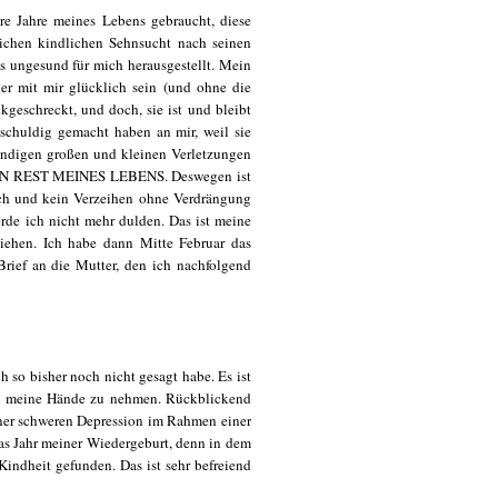
e Jahre meines Lebens gebraucht, diese
lichen kindlichen Sehnsucht nach seinen
ls ungesund für mich herausgestellt. Mein
der mit mir glücklich sein (und ohne die
ckgeschreckt, und doch, sie ist und bleibt
chuldig gemacht haben an mir, weil sie
tändigen großen und kleinen Verletzungen
DEN REST MEINES LEBENS. Deswegen ist
 und kein Verzeihen ohne Verdrängung
rde ich nicht mehr dulden. Das ist meine
iehen. Ich habe dann Mitte Februar das
rief an die Mutter, den ich nachfolgend
h so bisher noch nicht gesagt habe. Es ist
n in meine Hände zu nehmen. Rückblickend
iner schweren Depression im Rahmen einer
as Jahr meiner Wiedergeburt, denn in dem
indheit gefunden. Das ist sehr befreiend