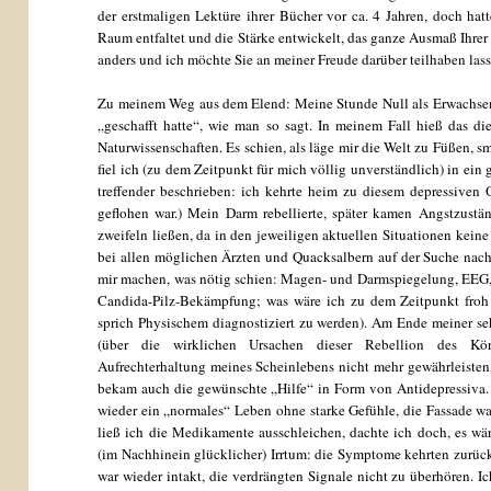
der erstmaligen Lektüre ihrer Bücher vor ca. 4 Jahren, doch ha
Raum entfaltet und die Stärke entwickelt, das ganze Ausmaß Ihrer 
anders und ich möchte Sie an meiner Freude darüber teilhaben lass
Zu meinem Weg aus dem Elend: Meine Stunde Null als Erwachsener 
„geschafft hatte“, wie man so sagt. In meinem Fall hieß das d
Naturwissenschaften. Es schien, als läge mir die Welt zu Füßen,
fiel ich (zu dem Zeitpunkt für mich völlig unverständlich) in ein
treffender beschrieben: ich kehrte heim zu diesem depressiven
geflohen war.) Mein Darm rebellierte, später kamen Angstzust
zweifeln ließen, da in den jeweiligen aktuellen Situationen keine
bei allen möglichen Ärzten und Quacksalbern auf der Suche nach 
mir machen, was nötig schien: Magen- und Darmspiegelung, EEG,
Candida-Pilz-Bekämpfung; was wäre ich zu dem Zeitpunkt froh
sprich Physischem diagnostiziert zu werden). Am Ende meiner se
(über die wirklichen Ursachen dieser Rebellion des Kör
Aufrechterhaltung meines Scheinlebens nicht mehr gewährleisten,
bekam auch die gewünschte „Hilfe“ in Form von Antidepressiva. M
wieder ein „normales“ Leben ohne starke Gefühle, die Fassade wa
ließ ich die Medikamente ausschleichen, dachte ich doch, es wär
(im Nachhinein glücklicher) Irrtum: die Symptome kehrten zurü
war wieder intakt, die verdrängten Signale nicht zu überhören. 