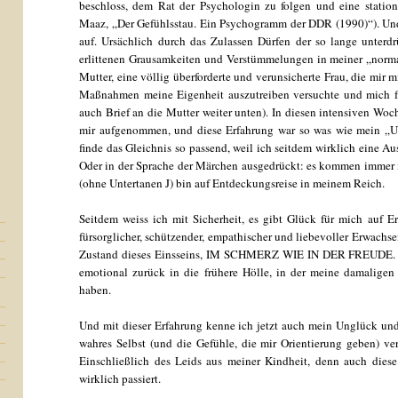
beschloss, dem Rat der Psychologin zu folgen und eine station
Maaz, „Der Gefühlsstau. Ein Psychogramm der DDR (1990)“). Und 
auf. Ursächlich durch das Zulassen Dürfen der so lange unterd
erlittenen Grausamkeiten und Verstümmelungen in meiner „norm
Mutter, eine völlig überforderte und verunsicherte Frau, die mir 
Maßnahmen meine Eigenheit auszutreiben versuchte und mich für
auch Brief an die Mutter weiter unten). In diesen intensiven Wo
mir aufgenommen, und diese Erfahrung war so was wie mein „Urk
finde das Gleichnis so passend, weil ich seitdem wirklich eine A
Oder in der Sprache der Märchen ausgedrückt: es kommen immer 
(ohne Untertanen J) bin auf Entdeckungsreise in meinem Reich.
Seitdem weiss ich mit Sicherheit, es gibt Glück für mich auf 
fürsorglicher, schützender, empathischer und liebevoller Erwachsen
Zustand dieses Einsseins, IM SCHMERZ WIE IN DER FREUDE. Um
emotional zurück in die frühere Hölle, in der meine damalige
haben.
Und mit dieser Erfahrung kenne ich jetzt auch mein Unglück un
wahres Selbst (und die Gefühle, die mir Orientierung geben) verle
Einschließlich des Leids aus meiner Kindheit, denn auch diese
wirklich passiert.