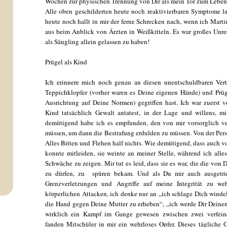
Wochen zur physischen Trennung von Dir als mein Tor zum Leben
Alle oben geschilderten heute noch reaktivierbaren Symptome la
heute noch hallt in mir der ferne Schrecken nach, wenn ich Mart
aus beim Anblick von Ärzten in Weißkitteln. Es war großes Unr
als Säugling allein gelassen zu haben!
Prügel als Kind
Ich erinnere mich noch genau an diesen unentschuldbaren Vert
Teppichklopfer (vorher waren es Deine eigenen Hände) und Prügel
Ausrichtung auf Deine Normen) gegriffen hast. Ich war zuerst 
Kind tatsächlich Gewalt antatest, in der Lage und willens, m
demütigend habe ich es empfunden, den von mir vorsorglich ve
müssen, um dann die Bestrafung erdulden zu müssen. Von der Perso
Alles Bitten und Flehen half nichts. Wie demütigend, dass auch vo
konnte mitleiden, sie weinte an meiner Stelle, während ich alle
Schwäche zu zeigen. Mir tut es leid, dass sie es war, die die von
zu dürfen, zu spüren bekam. Und als Du mir auch ausgetrie
Grenzverletzungen und Angriffe auf meine Integrität zu we
körperlichen Attacken, ich denke nur an „ich schlage Dich winde
die Hand gegen Deine Mutter zu erheben“, „ich werde Dir Deinen 
wirklich ein Kampf im Gange gewesen zwischen zwei verfeind
fanden Mitschüler in mir ein wehrloses Opfer. Dieses tägliche 