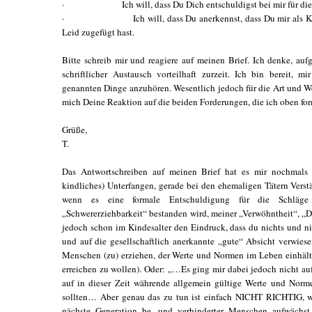
· Ich will, dass Du Dich entschuldigst bei mir für die 
· Ich will, dass Du anerkennst, dass Du mir als Kind 
Leid zugefügt hast.
Bitte schreib mir und reagiere auf meinen Brief. Ich denke, auf
schriftlicher Austausch vorteilhaft zurzeit. Ich bin bereit,
genannten Dinge anzuhören. Wesentlich jedoch für die Art und Wei
mich Deine Reaktion auf die beiden Forderungen, die ich oben for
Grüße,
T.
Das Antwortschreiben auf meinen Brief hat es mir nochmals g
kindliches) Unterfangen, gerade bei den ehemaligen Tätern Verst
wenn es eine formale Entschuldigung für die Schläge 
„Schwererziehbarkeit“ bestanden wird, meiner „Verwöhntheit“, „Di
jedoch schon im Kindesalter den Eindruck, dass du nichts und n
und auf die gesellschaftlich anerkannte „gute“ Absicht verwiese
Menschen (zu) erziehen, der Werte und Normen im Leben einhält
erreichen zu wollen). Oder: „…Es ging mir dabei jedoch nicht a
auf in dieser Zeit währende allgemein gültige Werte und Norm
sollten… Aber genau das zu tun ist einfach NICHT RICHTIG, wir
nächste Generation be- und verhinderter Menschen aufwächst