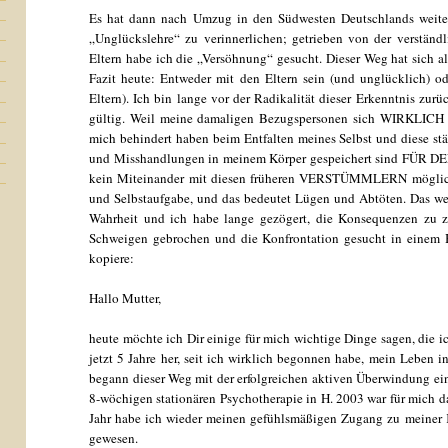
Es hat dann nach Umzug in den Südwesten Deutschlands weiter
„Unglückslehre“ zu verinnerlichen; getrieben von der verständ
Eltern habe ich die „Versöhnung“ gesucht. Dieser Weg hat sich a
Fazit heute: Entweder mit den Eltern sein (und unglücklich) o
Eltern). Ich bin lange vor der Radikalität dieser Erkenntnis zurü
gültig. Weil meine damaligen Bezugspersonen sich WIRKLICH s
"
mich behindert haben beim Entfalten meines Selbst und diese s
und Misshandlungen in meinem Körper gespeichert sind FÜR 
kein Miteinander mit diesen früheren VERSTÜMMLERN möglich
und Selbstaufgabe, und das bedeutet Lügen und Abtöten. Das we
Wahrheit und ich habe lange gezögert, die Konsequenzen zu z
Schweigen gebrochen und die Konfrontation gesucht in einem B
kopiere:
Hallo Mutter,
heute möchte ich Dir einige für mich wichtige Dinge sagen, die ic
jetzt 5 Jahre her, seit ich wirklich begonnen habe, mein Lebe
begann dieser Weg mit der erfolgreichen aktiven Überwindung e
8-wöchigen stationären Psychotherapie in H. 2003 war für mich d
Jahr habe ich wieder meinen gefühlsmäßigen Zugang zu meiner K
gewesen.