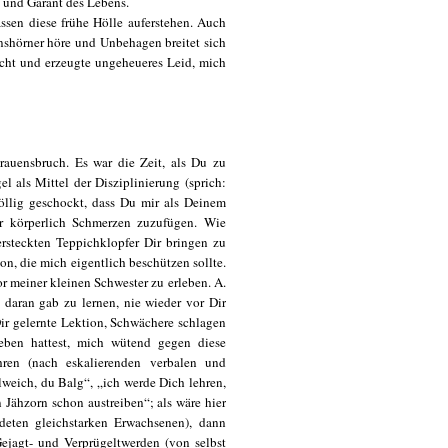
 und Garant des Lebens.
ssen diese frühe Hölle auferstehen. Auch
inshörner höre und Unbehagen breitet sich
echt und erzeugte ungeheueres Leid, mich
rauensbruch. Es war die Zeit, als Du zu
 als Mittel der Disziplinierung (sprich:
völlig geschockt, dass Du mir als Deinem
ir körperlich Schmerzen zuzufügen. Wie
rsteckten Teppichklopfer Dir bringen zu
n, die mich eigentlich beschützen sollte.
r meiner kleinen Schwester zu erleben. A.
s daran gab zu lernen, nie wieder vor Dir
 Dir gelernte Lektion, Schwächere schlagen
ben hattest, mich wütend gegen diese
hren (nach eskalierenden verbalen und
lweich, du Balg“, „ich werde Dich lehren,
Jähzorn schon austreiben“; als wäre hier
eten gleichstarken Erwachsenen), dann
Gejagt- und Verprügeltwerden (von selbst