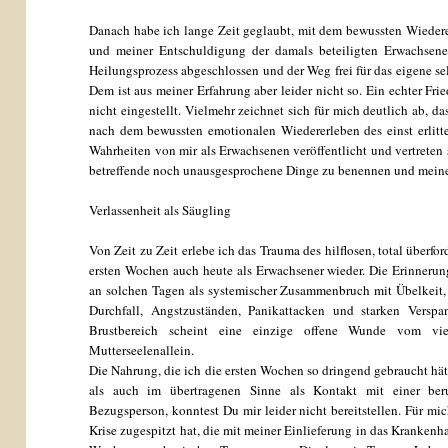
Danach habe ich lange Zeit geglaubt, mit dem bewussten Wiedere
und meiner Entschuldigung der damals beteiligten Erwachsenen
Heilungsprozess abgeschlossen und der Weg frei für das eigene s
Dem ist aus meiner Erfahrung aber leider nicht so. Ein echter Fri
nicht eingestellt. Vielmehr zeichnet sich für mich deutlich ab, d
nach dem bewussten emotionalen Wiedererleben des einst erlitt
Wahrheiten von mir als Erwachsenen veröffentlicht und vertreten s
betreffende noch unausgesprochene Dinge zu benennen und meine
Verlassenheit als Säugling
Von Zeit zu Zeit erlebe ich das Trauma des hilflosen, total überf
ersten Wochen auch heute als Erwachsener wieder. Die Erinneru
an solchen Tagen als systemischer Zusammenbruch mit Übelkeit,
Durchfall, Angstzuständen, Panikattacken und starken Versp
Brustbereich scheint eine einzige offene Wunde vom viel
Mutterseelenallein.
Die Nahrung, die ich die ersten Wochen so dringend gebraucht hät
als auch im übertragenen Sinne als Kontakt mit einer ber
Bezugsperson, konntest Du mir leider nicht bereitstellen. Für mich
Krise zugespitzt hat, die mit meiner Einlieferung in das Krankenh