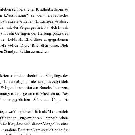
rleben schmerzlicher Kindheitserlebnisse
 („Versöhnung“) sei der therapeutische
elbstbestimmte Leben (Erwachsen werden).
eden mit der Vergangenheit hat sich in mir
ass für ein Gelingen des Heilungsprozesses
enen Leids als Kind diese ausgegrabenen
ein wollen. Dieser Brief dient dazu, Dich
n Standpunkt klar zu machen.
orderten und lebensbedrohten Säuglings der
ng des damaligen Todeskampfes zeigt sich
 Würgereflexen, starken Bauchschmerzen,
annungen der gesamten Muskulatur. Der
en vergeblichen Schreien. Ungehört.
te, sowohl sprichwörtlich als Muttermilch
uhigenden, zugewandten, empathischen
 ist klar, dass sich dieser Mangel in eine
aus endete. Dort nun kam es auch noch für