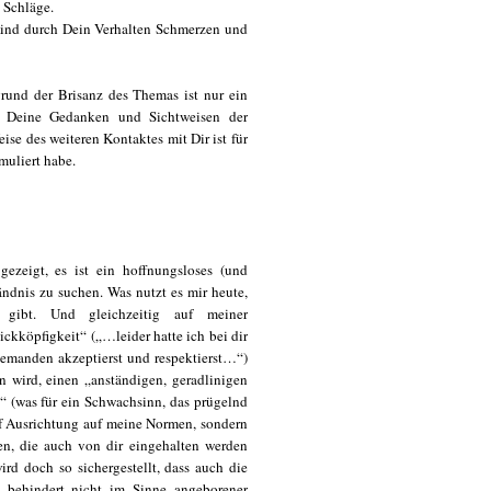
Schläge.
durch Dein Verhalten Schmerzen und
grund der Brisanz des Themas ist nur ein
 mir Deine Gedanken und Sichtweisen der
se des weiteren Kontaktes mit Dir ist für
muliert habe.
ezeigt, es ist ein hoffnungsloses (und
ändnis zu suchen. Was nutzt es mir heute,
gibt. Und gleichzeitig auf meiner
ckköpfigkeit“ („…leider hatte ich bei dir
iemanden akzeptierst und respektierst…“)
n wird, einen „anständigen, geradlinigen
“ (was für ein Schwachsinn, das prügelnd
uf Ausrichtung auf meine Normen, sondern
en, die auch von dir eingehalten werden
d doch so sichergestellt, dass auch die
, behindert nicht im Sinne angeborener