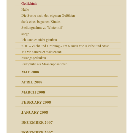
Gedächtnis
Hallo
Die Suche nach den eigenen Gefühlen
dank eines begabten Kindes
Stellungnahme zu Winterhoff
sorge
27. Juni 2008
Ich kann es nicht glauben
ZDF – Zucht und Ordnung – Im Namen von Kirche und Staat
Ma vie sauvée et maintenant?
Zwangsgedanken
Pädophilie als Massenphänomen…
MAY 2008
APRIL 2008
e Heilen?
indlicher
MARCH 2008
FEBRUARY 2008
JANUARY 2008
DECEMBER 2007
NOVEMBER 2007