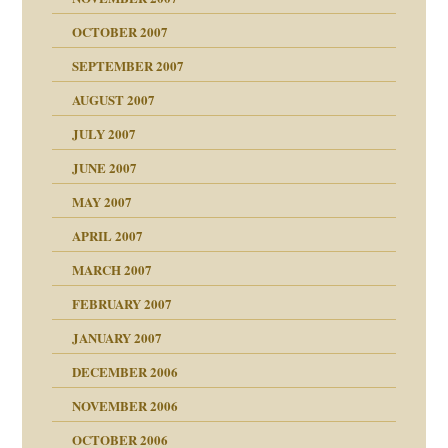
tzen?
OCTOBER 2007
milie
?
SEPTEMBER 2007
"
AUGUST 2007
erarbeit
JULY 2007
mich in meiner
JUNE 2007
 Tabu
MAY 2007
en
n
heit
n"
APRIL 2007
MARCH 2007
mit voller Absicht!"
ämpfung
FEBRUARY 2007
walt
antwortet
tive?
Gene!
JANUARY 2007
ung
utem Grund
DECEMBER 2006
Gene!
se durch einen
NOVEMBER 2006
OCTOBER 2006