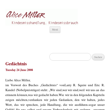
Alice Miller de
Kindesmisshandlung
Zum
Menü
Inhalt
springen
Suchen
nach:
Gedächtnis
Tuesday 24 June 2008
Liebe Alice Miller,
im Vorwort des Buches „Gedächtnis“ vonLarry R. Squire und Eric R.
Kandel (Nobelpreisträger) steht: „Wir sind,wer wir sind,weil wir uns an das
erinnern können,was wir gedacht haben.Wie wir in den folgenden Kapiteln
zeigen möchten,verdanken wir jeden Gedanken, den wir haben, jedes
Wort, das wir sprechen, jede Handlung, die wir ausführen-sogar unser
Gefühl für uns selbst und unsere Verbundenheit mit anderen-, unserem