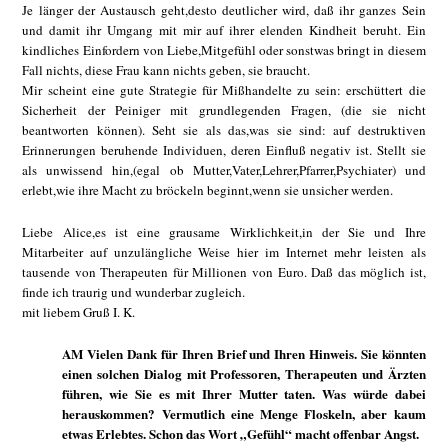
Je länger der Austausch geht,desto deutlicher wird, daß ihr ganzes Sein
und damit ihr Umgang mit mir auf ihrer elenden Kindheit beruht. Ein
kindliches Einfordern von Liebe,Mitgefühl oder sonstwas bringt in diesem
Fall nichts, diese Frau kann nichts geben, sie braucht.
Mir scheint eine gute Strategie für Mißhandelte zu sein: erschüttert die
Sicherheit der Peiniger mit grundlegenden Fragen, (die sie nicht
beantworten können). Seht sie als das,was sie sind: auf destruktiven
Erinnerungen beruhende Individuen, deren Einfluß negativ ist. Stellt sie
als unwissend hin,(egal ob Mutter,Vater,Lehrer,Pfarrer,Psychiater) und
erlebt,wie ihre Macht zu bröckeln beginnt,wenn sie unsicher werden.
Liebe Alice,es ist eine grausame Wirklichkeit,in der Sie und Ihre
Mitarbeiter auf unzulängliche Weise hier im Internet mehr leisten als
tausende von Therapeuten für Millionen von Euro. Daß das möglich ist,
finde ich traurig und wunderbar zugleich.
mit liebem Gruß I. K.
AM Vielen Dank für Ihren Brief und Ihren Hinweis. Sie könnten
einen solchen Dialog mit Professoren, Therapeuten und Ärzten
führen, wie Sie es mit Ihrer Mutter taten. Was würde dabei
herauskommen? Vermutlich eine Menge Floskeln, aber kaum
etwas Erlebtes. Schon das Wort „Gefühl“ macht offenbar Angst.