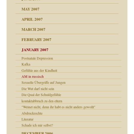
 Tabu
MAY 2007
en
n
heit
n"
APRIL 2007
MARCH 2007
milie
mit voller Absicht!"
ämpfung
FEBRUARY 2007
walt
antwortet
tive?
Gene!
JANUARY 2007
ung
utem Grund
Postnatale Depression
Gene!
Kafka
se durch einen
Gefühle aus der Kindheit
AM in russisch
Sexuelle Übergriffe auf Jungen
Die Wut darf nicht sein
Die Qual der Schuldgefühle
kontaktabbruch zu den eltern
"Weinet nicht, denn ihr habt es nicht anders gewollt"
Abdruckrechte
Literatur
Schade ich mir selbst?
rn wäre. . .
DECEMBER 2006