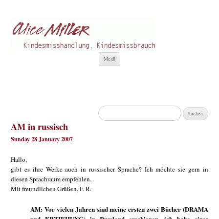
Alice Miller de
Kindesmisshandlung
Zum
Menü
Inhalt
springen
Suchen
nach:
AM in russisch
Sunday 28 January 2007
Hallo,
gibt es ihre Werke auch in russischer Sprache? Ich möchte sie gern in
diesen Sprachraum empfehlen.
Mit freundlichen Grüßen, F. R.
AM: Vor vielen Jahren sind meine ersten zwei Bücher (DRAMA
und ERZIEHUNG) in Russland erschienen, ich habe eines