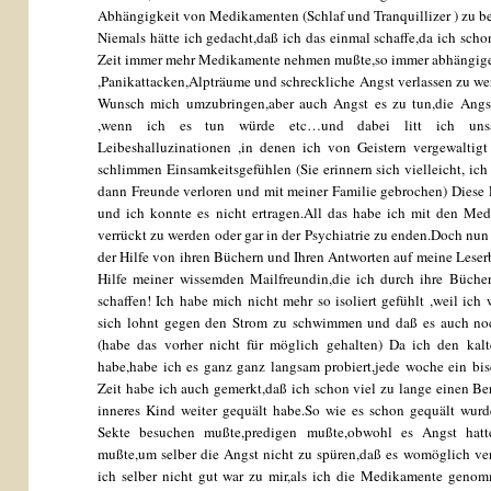
Abhängigkeit von Medikamenten (Schlaf und Tranquillizer ) zu be
Niemals hätte ich gedacht,daß ich das einmal schaffe,da ich sch
Zeit immer mehr Medikamente nehmen mußte,so immer abhängiger
,Panikattacken,Alpträume und schreckliche Angst verlassen zu we
Wunsch mich umzubringen,aber auch Angst es zu tun,die Angs
,wenn ich es tun würde etc…und dabei litt ich unsä
Leibeshalluzinationen ,in denen ich von Geistern vergewaltigt
schlimmen Einsamkeitsgefühlen (Sie erinnern sich vielleicht, ich
dann Freunde verloren und mit meiner Familie gebrochen) Diese E
und ich konnte es nicht ertragen.All das habe ich mit den Me
verrückt zu werden oder gar in der Psychiatrie zu enden.Doch nun
der Hilfe von ihren Büchern und Ihren Antworten auf meine Leserb
Hilfe meiner wissemden Mailfreundin,die ich durch ihre Büche
schaffen! Ich habe mich nicht mehr so isoliert gefühlt ,weil ich
sich lohnt gegen den Strom zu schwimmen und daß es auch no
(habe das vorher nicht für möglich gehalten) Da ich den kalt
habe,habe ich es ganz ganz langsam probiert,jede woche ein bi
Zeit habe ich auch gemerkt,daß ich schon viel zu lange einen B
inneres Kind weiter gequält habe.So wie es schon gequält wurd
Sekte besuchen mußte,predigen mußte,obwohl es Angst hatte
mußte,um selber die Angst nicht zu spüren,daß es womöglich ver
ich selber nicht gut war zu mir,als ich die Medikamente geno