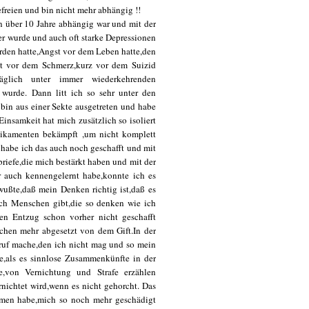
freien und bin nicht mehr abhängig !!
on über 10 Jahre abhängig war und mit der
 wurde und auch oft starke Depressionen
rden hatte,Angst vor dem Leben hatte,den
t vor dem Schmerz,kurz vor dem Suizid
glich unter immer wiederkehrenden
 wurde. Dann litt ich so sehr unter den
 bin aus einer Sekte ausgetreten und habe
insamkeit hat mich zusätzlich so isoliert
dikamenten bekämpft ,um nicht komplett
 habe ich das auch noch geschafft und mit
riefe,die mich bestärkt haben und mit der
r auch kennengelernt habe,konnte ich es
 wußte,daß mein Denken richtig ist,daß es
ch Menschen gibt,die so denken wie ich
en Entzug schon vorher nicht geschafft
schen mehr abgesetzt von dem Gift.In der
eruf mache,den ich nicht mag und so mein
e,als es sinnlose Zusammenkünfte in der
,von Vernichtung und Strafe erzählen
nichtet wird,wenn es nicht gehorcht. Das
mmen habe,mich so noch mehr geschädigt