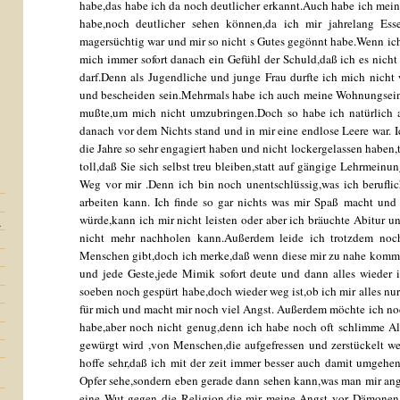
habe,das habe ich da noch deutlicher erkannt.Auch habe ich mein
habe,noch deutlicher sehen können,da ich mir jahrelang Ess
magersüchtig war und mir so nicht s Gutes gegönnt habe.Wenn ic
mich immer sofort danach ein Gefühl der Schuld,daß ich es nicht
darf.Denn als Jugendliche und junge Frau durfte ich mich nicht 
und bescheiden sein.Mehrmals habe ich auch meine Wohnungsein
mußte,um mich nicht umzubringen.Doch so habe ich natürlich au
danach vor dem Nichts stand und in mir eine endlose Leere war. I
die Jahre so sehr engagiert haben und nicht lockergelassen haben,t
toll,daß Sie sich selbst treu bleiben,statt auf gängige Lehrmein
Weg vor mir .Denn ich bin noch unentschlüssig,was ich berufl
arbeiten kann. Ich finde so gar nichts was mir Spaß macht un
würde,kann ich mir nicht leisten oder aber ich bräuchte Abitur u
.
nicht mehr nachholen kann.Außerdem leide ich trotzdem noch 
Menschen gibt,doch ich merke,daß wenn diese mir zu nahe kommen
und jede Geste,jede Mimik sofort deute und dann alles wieder i
soeben noch gespürt habe,doch wieder weg ist,ob ich mir alles nur 
für mich und macht mir noch viel Angst. Außerdem möchte ich noc
habe,aber noch nicht genug,denn ich habe noch oft schlimme Al
gewürgt wird ,von Menschen,die aufgefressen und zerstückelt w
hoffe sehr,daß ich mit der zeit immer besser auch damit umgehe
Opfer sehe,sondern eben gerade dann sehen kann,was man mir an
eine Wut gegen die Religion,die mir meine Angst vor Dämonen 