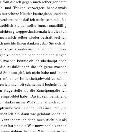
e Wut,die ich gegen mich selber gerichtet
en und Trinken verweigert habe,damals
h mir schöne Kleider kaufte,dann überkam
 verdient habe,daß ich nicht so rumlaufen
weiblich kleiden,sollte immer unauffällig
richtung weggeschmissen,da ich dies tun
ch mich selber wieder bestraft,weil ich
ch möchte Ihnen danken , daß Sie sich all
rotz Kritik weiterzuschreiben und finde es
ungen zu hören.Ich habe noch einen langen
ich machen könnte,ob ich überhaupt noch
d die Ausbildungen die ich gerne machen
nd Studium ,daß ich nicht habe und leider
oft unter Isoliertheit,obwohl es schon
 ich mich oft sehr schnell bedroht fühle
n Frage stelle ,ob die Zuneigung,die ich
eingebildet habe.. Das ist sehr verwirrend
h stärker meine Wut spüren,die ich schon
pträume von Leichen und einer Frau ,die
erden.Ich bin dann wie gelähmt ,doch ich
n kann,indem ich dann mich nicht nur als
getan hat und die Wut umwandeln kann,in
eingetrichtert hat,eine Wut gegen meine