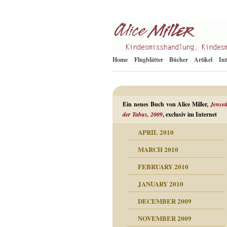
Kindesmisshandlung
Alice Miller de
Home
Flugblätter
Bücher
Artikel
In
Ein neues Buch von Alice Miller,
Jensei
der Tabus, 2009
, exclusiv im Internet
APRIL 2010
ORMATION
MARCH 2010
mation
n als Abwehr
FEBRUARY 2010
esuchten Tränen
JANUARY 2010
hüllt
erungen ausgraben
DECEMBER 2009
dgefühle
erwirrende Psychoanalyse
ampf um die eigene
eschuldete Wut
NOVEMBER 2009
digkeit
nicht mehr im Keis drehen
flosigkeit