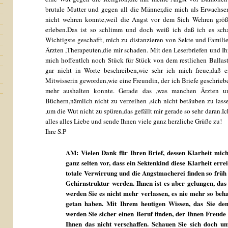
brutale Mutter und gegen all die Männer,die mich als Erwachs
nicht wehren konnte,weil die Angst vor dem Sich Wehren grö
erleben.Das ist so schlimm und doch weiß ich daß ich es sch
Wichtigste geschafft, mich zu distanzieren von Sekte und Famili
Ärzten ,Therapeuten,die mir schaden. Mit den Leserbriefen und I
mich hoffentlch noch Stück für Stück von dem restlichen Ballas
gar nicht in Worte beschreiben,wie sehr ich mich freue,daß es
Mitwisserin geworden,wie eine Freundin, der ich Briefe geschrie
mehr aushalten konnte. Gerade das ,was manchen Ärzten u
Büchern,nämlich nicht zu verzeihen ,sich nicht betäuben zu las
,um die Wut nicht zu spüren,das gefällt mir gerade so sehr daran.
alles alles Liebe und sende Ihnen viele ganz herzliche Grüße zu!
Ihre S.P
AM: Vielen Dank für Ihren Brief, dessen Klarheit mic
ganz selten vor, dass ein Sektenkind diese Klarheit erre
totale Verwirrung und die Angstmacherei finden so früh s
Gehirnstruktur werden. Ihnen ist es aber gelungen, das
werden Sie es nicht mehr verlassen, es nie mehr so beha
getan haben. Mit Ihrem heutigen Wissen, das Sie de
werden Sie sicher einen Beruf finden, der Ihnen Freud
Ihnen das nicht verschaffen. Schauen Sie sich doch um