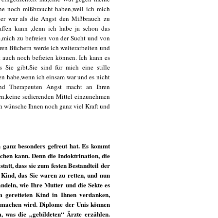
ene noch mißbraucht haben,weil ich mich
ßer war als die Angst den Mißbrauch zu
affen kann ,denn ich habe ja schon das
e,mich zu befreien von der Sucht und von
hren Büchern werde ich weiterarbeiten und
t auch noch befreien können. Ich kann es
 Sie gibt.Sie sind für mich eine stille
ben habe,wenn ich einsam war und es nicht
nd Therapeuten Angst macht an Ihren
sen,keine sedierenden Mittel einzunehmen
Ich wünsche Ihnen noch ganz viel Kraft und
h ganz besonders gefreut hat. Es kommt
ichen kann. Denn die Indoktrination, die
tatt, dass sie zum festen Bestandteil der
 Kind, das Sie waren zu retten, und nun
ndeln, wie Ihre Mutter und die Sekte es
m geretteten Kind in Ihnen verdanken,
e machen wird. Diplome der Unis können
, was die „gebildeten“ Ärzte erzählen.