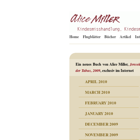
Kindesmisshandlung
Alice Miller de
Home
Flugblätter
Bücher
Artikel
In
Ein neues Buch von Alice Miller,
Jensei
der Tabus, 2009
, exclusiv im Internet
APRIL 2010
ORMATION
MARCH 2010
mation
n als Abwehr
FEBRUARY 2010
esuchten Tränen
JANUARY 2010
hüllt
erungen ausgraben
DECEMBER 2009
dgefühle
erwirrende Psychoanalyse
ampf um die eigene
eschuldete Wut
NOVEMBER 2009
digkeit
nicht mehr im Keis drehen
flosigkeit