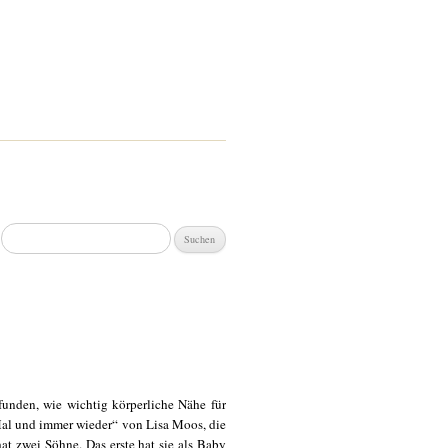
Suchen
nach:
unden, wie wichtig körperliche Nähe für
 Mal und immer wieder“ von Lisa Moos, die
at zwei Söhne. Das erste hat sie als Baby