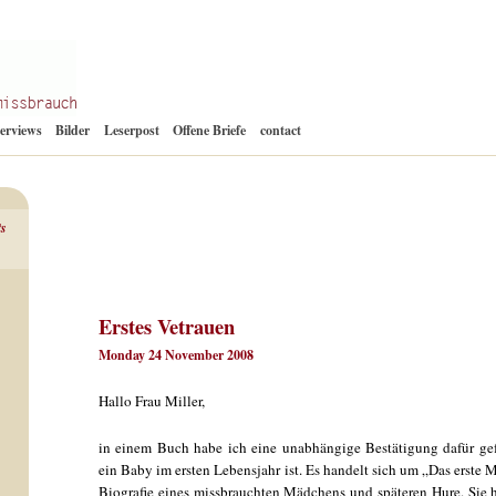
Zum
terviews
Bilder
Leserpost
Offene Briefe
contact
Inhalt
springen
ts
Erstes Vetrauen
Monday 24 November 2008
Hallo Frau Miller,
in einem Buch habe ich eine unabhängige Bestätigung dafür gef
ein Baby im ersten Lebensjahr ist. Es handelt sich um „Das erste
Biografie eines missbrauchten Mädchens und späteren Hure. Sie h