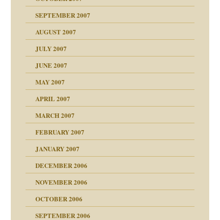
?
SEPTEMBER 2007
AUGUST 2007
erarbeit
JULY 2007
JUNE 2007
 Tabu
MAY 2007
en
n
n"
APRIL 2007
MARCH 2007
mit voller Absicht!"
ämpfung
FEBRUARY 2007
walt
antwortet
tive?
Gene!
JANUARY 2007
ung
utem Grund
DECEMBER 2006
Gene!
se durch einen
NOVEMBER 2006
OCTOBER 2006
SEPTEMBER 2006