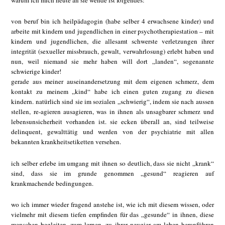
warum ich mich heute an sie wende ist folgendes:
von beruf bin ich heilpädagogin (habe selber 4 erwachsene kinder) und
arbeite mit kindern und jugendlichen in einer psychotherapiestation – mit
kindern und jugendlichen, die allesamt schwerste verletzungen ihrer
integrität (sexueller missbrauch, gewalt, verwahrlosung) erlebt haben und
nun, weil niemand sie mehr haben will dort „landen“, sogenannte
schwierige kinder!
gerade aus meiner auseinandersetzung mit dem eigenen schmerz, dem
kontakt zu meinem „kind“ habe ich einen guten zugang zu diesen
kindern. natürlich sind sie im sozialen „schwierig“, indem sie nach aussen
stellen, re-agieren ausagieren, was in ihnen als unsagbarer schmerz und
lebensunsicherheit vorhanden ist. sie ecken überall an, sind teilweise
delinquent, gewalttätig und werden von der psychiatrie mit allen
bekannten krankheitsetiketten versehen.
ich selber erlebe im umgang mit ihnen so deutlich, dass sie nicht „krank“
sind, dass sie im grunde genommen „gesund“ reagieren auf
krankmachende bedingungen.
wo ich immer wieder fragend anstehe ist, wie ich mit diesem wissen, oder
vielmehr mit diesem tiefen empfinden für das „gesunde“ in ihnen, diese
menschen begleiten, zum lernen, zu ihrer neugier am leben heranführen