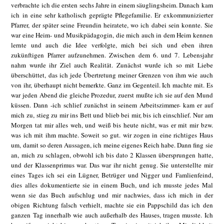
verbrachte ich die ersten sechs Jahre in einem säuglingsheim. Danach kam
ich in eine sehr katholisch geprägte Pflegefamilie. Er exkommunizierter
Pfarrer, der später seine Freundin heiratete, wo ich dabei sein konnte. Sie
war eine Heim- und Musikpädagogin, die mich auch in dem Heim kennen
lernte und auch die Idee verfolgte, mich bei sich und eben ihren
zukünftigen Pfarrer aufzunehmen. Zwischen dem 6. und 7. Lebensjahr
nahm wurde ihr Ziel auch Realität. Zunächst wurde ich so mit Liebe
überschüttet, das ich jede Übertretung meiner Grenzen von ihm wie auch
von ihr, überhaupt nicht bemerkte. Ganz im Gegenteil. Ich machte mit. Es
war jeden Abend die gleiche Prozedur, zuerst mußte ich sie auf den Mund
küssen. Dann -ich schlief zunächst in seinem Arbeitszimmer- kam er auf
mich zu, stieg zu mir ins Bett und blieb bei mir, bis ich einschlief. Nur am
Morgen tat mir alles weh, und weiß bis heute nicht, was er mit mir bzw.
was ich mit ihm machte. Soweit so gut. wir zogen in eine richtiges Haus
um, damit so deren Aussagen, ich meine eigenes Reich habe. Dann fing sie
an, mich zu schlagen, obwohl ich bis dato 2 Klassen übersprungen hatte,
und der Klassenprimus war. Das war ihr nicht genug. Sie unterstellte mir
eines Tages ich sei ein Lügner, Betrüger und Nigger und Famlienfeind,
dies alles dokumentierte sie in einem Buch, und ich musste jedes Mal
wenn sie das Buch aufschlug und mir nachwies, dass ich mich in der
obigen Richtung falsch verhielt, machte sie ein Pappschild das ich den
ganzen Tag innerhalb wie auch außerhalb des Hauses, tragen musste. Ich