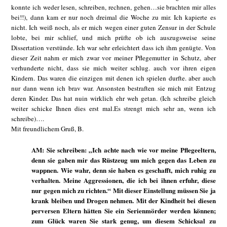
konnte ich weder lesen, schreiben, rechnen, gehen…sie brachten mir alles
bei!!), dann kam er nur noch dreimal die Woche zu mir. Ich kapierte es
nicht. Ich weiß noch, als er mich wegen einer guten Zensur in der Schule
lobte, bei mir schlief, und mich prüfte ob ich auszugsweise seine
Dissertation verstünde. Ich war sehr erleichtert dass ich ihm genügte. Von
dieser Zeit nahm er mich zwar vor meiner Pflegemutter in Schutz, aber
verhunderte nicht, dass sie mich weiter schlug. auch vor ihren eigen
Kindern. Das waren die einzigen mit denen ich spielen durfte. aber auch
nur dann wenn ich brav war. Ansonsten bestraften sie mich mit Entzug
deren Kinder. Das hat nuin wirklich ehr weh getan. (Ich schreibe gleich
weiter schicke Ihnen dies erst mal.Es strengt mich sehr an, wenn ich
schreibe)….
Mit freundlichem Gruß, B.
AM: Sie schreiben: „Ich achte nach wie vor meine Pflegeeltern,
denn sie gaben mir das Rüstzeug um mich gegen das Leben zu
wappnen. Wie wahr, denn sie haben es geschafft, mich ruhig zu
verhalten. Meine Aggressionen, die ich bei ihnen erfuhr, diese
nur gegen mich zu richten.“ Mit dieser Einstellung müssen Sie ja
krank bleiben und Drogen nehmen. Mit der Kindheit bei diesen
perversen Eltern hätten Sie ein Serienmörder werden können;
zum Glück waren Sie stark genug, um diesem Schicksal zu