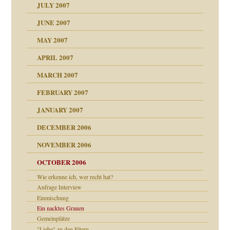
erarbeit
JULY 2007
mich in meiner
JUNE 2007
 Tabu
MAY 2007
en
n
heit
n"
APRIL 2007
MARCH 2007
milie
mit voller Absicht!"
ämpfung
FEBRUARY 2007
walt
antwortet
tive?
Gene!
JANUARY 2007
ung
utem Grund
DECEMBER 2006
Gene!
se durch einen
NOVEMBER 2006
OCTOBER 2006
Wie erkenne ich, wer recht hat?
Anfrage Interview
Einmischung
Ein nacktes Grauen
ollt"
Gemeinplätze
"Liebe" zu den Eltern