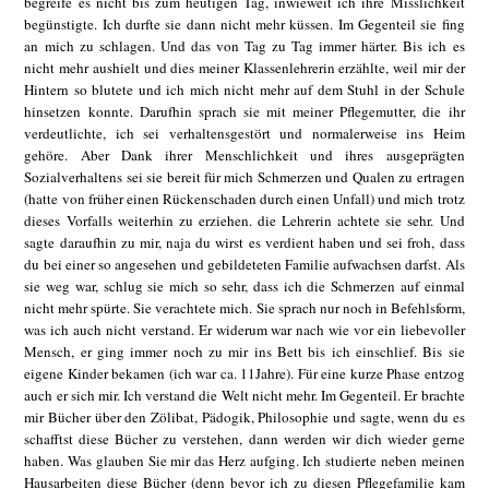
begreife es nicht bis zum heutigen Tag, inwieweit ich ihre Misslichkeit
begünstigte. Ich durfte sie dann nicht mehr küssen. Im Gegenteil sie fing
an mich zu schlagen. Und das von Tag zu Tag immer härter. Bis ich es
nicht mehr aushielt und dies meiner Klassenlehrerin erzählte, weil mir der
Hintern so blutete und ich mich nicht mehr auf dem Stuhl in der Schule
hinsetzen konnte. Darufhin sprach sie mit meiner Pflegemutter, die ihr
verdeutlichte, ich sei verhaltensgestört und normalerweise ins Heim
gehöre. Aber Dank ihrer Menschlichkeit und ihres ausgeprägten
Sozialverhaltens sei sie bereit für mich Schmerzen und Qualen zu ertragen
(hatte von früher einen Rückenschaden durch einen Unfall) und mich trotz
dieses Vorfalls weiterhin zu erziehen. die Lehrerin achtete sie sehr. Und
sagte daraufhin zu mir, naja du wirst es verdient haben und sei froh, dass
du bei einer so angesehen und gebildeteten Familie aufwachsen darfst. Als
sie weg war, schlug sie mich so sehr, dass ich die Schmerzen auf einmal
nicht mehr spürte. Sie verachtete mich. Sie sprach nur noch in Befehlsform,
was ich auch nicht verstand. Er widerum war nach wie vor ein liebevoller
Mensch, er ging immer noch zu mir ins Bett bis ich einschlief. Bis sie
eigene Kinder bekamen (ich war ca. 11Jahre). Für eine kurze Phase entzog
auch er sich mir. Ich verstand die Welt nicht mehr. Im Gegenteil. Er brachte
mir Bücher über den Zölibat, Pädogik, Philosophie und sagte, wenn du es
schafftst diese Bücher zu verstehen, dann werden wir dich wieder gerne
haben. Was glauben Sie mir das Herz aufging. Ich studierte neben meinen
Hausarbeiten diese Bücher (denn bevor ich zu diesen Pflegefamilie kam