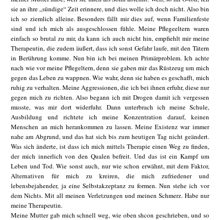
sie an ihre „sündige“ Zeit erinnere, und dies wolle ich doch nicht. Also bin
ich so ziemlich alleine. Besonders fällt mir dies auf, wenn Familienfeste
sind und ich mich als ausgeschlossen fühle. Meine Pflegeeltern waren
einfach so brutal zu mir, da kann ich auch nicht hin, empfiehlt mir meine
Therapeutin, die zudem äußert, dass ich sonst Gefahr laufe, mit den Tätern
in Berührung komme. Nun bin ich bei meinen Primärproblem. Ich achte
nach wie vor meine Pflegeltern, denn sie gaben mir das Rüstzeug um mich
gegen das Leben zu wappnen. Wie wahr, denn sie haben es geschafft, mich
ruhig zu verhalten. Meine Aggressionen, die ich bei ihnen erfuhr, diese nur
gegen mich zu richten. Also begann ich mit Drogen damit ich vergessen
musste, was mir dort widerfuhr. Dann unterbrach ich meine Schule,
Ausbildung und richtete ich meine Konzentration darauf, keinen
Menschen an mich herankommen zu lassen. Meine Existenz war immer
nahe am Abgrund, und das hat sich bis zum heutigen Tag nicht geändert.
Was sich änderte, ist dass ich mich mittels Therapie einen Weg zu finden,
der mich innerlich von den Qualen befreit. Und das ist ein Kampf um
Leben und Tod. Wie sonst auch, nur wie schon erwähnt, mit dem Faktor,
Alternativen für mich zu kreiren, die mich zufriedener und
lebensbejahender, ja eine Selbstakzeptanz zu formen. Nun stehe ich vor
dem Nichts. Mit all meinen Verletzungen und meinen Schmerz. Habe nur
meine Therapeutin.
Meine Mutter gab mich schnell weg, wie oben shcon geschrieben, und so