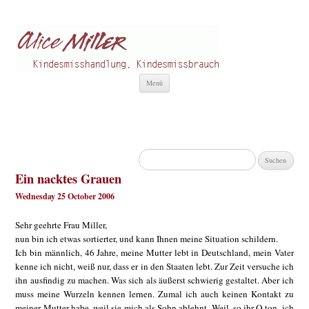
Alice Miller de
Kindesmisshandlung
Zum
Menü
Inhalt
springen
Suchen
nach:
Ein nacktes Grauen
Wednesday 25 October 2006
Sehr geehrte Frau Miller,
nun bin ich etwas sortierter, und kann Ihnen meine Situation schildern.
Ich bin männlich, 46 Jahre, meine Mutter lebt in Deutschland, mein Vater
kenne ich nicht, weiß nur, dass er in den Staaten lebt. Zur Zeit versuche ich
ihn ausfindig zu machen. Was sich als äußerst schwierig gestaltet. Aber ich
muss meine Wurzeln kennen lernen. Zumal ich auch keinen Kontakt zu
meiner Mutter habe, weil sie mich als Sohn ablehnt. Weil, so ihr O-ton, ich