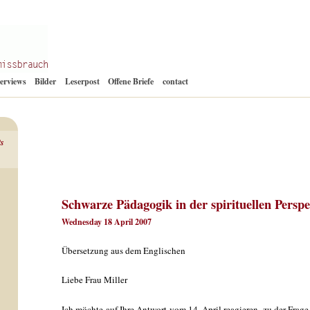
Zum
terviews
Bilder
Leserpost
Offene Briefe
contact
Inhalt
springen
ts
Schwarze Pädagogik in der spirituellen Perspe
Wednesday 18 April 2007
Übersetzung aus dem Englischen
Liebe Frau Miller
Ich möchte auf Ihre Antwort vom 14. April reagieren, zu der Frag