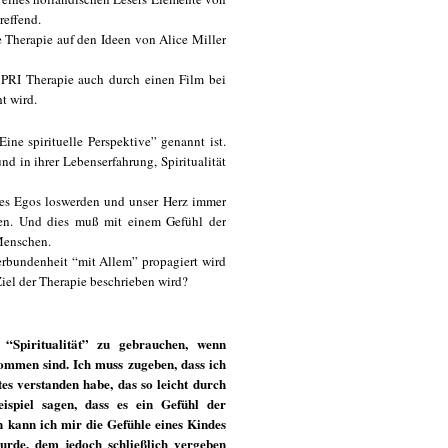
reffend.
e Therapie auf den Ideen von Alice Miller
 PRI Therapie auch durch einen Film bei
t wird.
Eine spirituelle Perspektive” genannt ist.
und in ihrer Lebenserfahrung, Spiritualität
n des Egos loswerden und unser Herz immer
en. Und dies muß mit einem Gefühl der
Menschen.
Verbundenheit “mit Allem” propagiert wird
iel der Therapie beschrieben wird?
Spiritualität” zu gebrauchen, wenn
ommen sind. Ich muss zugeben, dass ich
es verstanden habe, das so leicht durch
spiel sagen, dass es ein Gefühl der
 kann ich mir die Gefühle eines Kindes
 wurde, dem jedoch schließlich vergeben