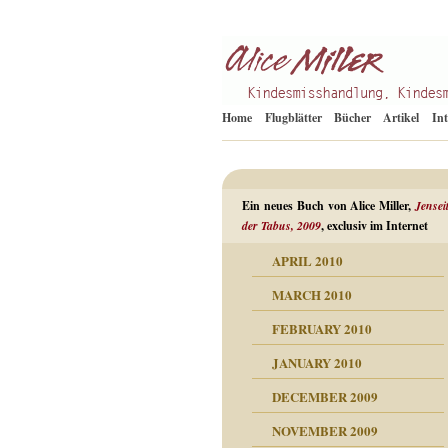
Kindesmisshandlung
Alice Miller de
Home
Flugblätter
Bücher
Artikel
In
Ein neues Buch von Alice Miller,
Jensei
der Tabus, 2009
, exclusiv im Internet
APRIL 2010
ORMATION
MARCH 2010
mation
n als Abwehr
FEBRUARY 2010
esuchten Tränen
JANUARY 2010
hüllt
erungen ausgraben
DECEMBER 2009
dgefühle
erwirrende Psychoanalyse
ampf um die eigene
eschuldete Wut
NOVEMBER 2009
digkeit
nicht mehr im Keis drehen
flosigkeit