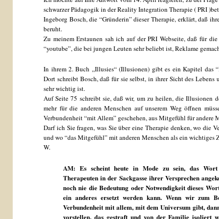
schwarzer Pädagogik in der Reality Integration Therapie ( PRI )bet
Ingeborg Bosch, die “Gründerin” dieser Therapie, erklärt, daß ihr
beruht.
Zu meinem Erstaunen sah ich auf der PRI Webseite, daß für die
“youtube”, die bei jungen Leuten sehr beliebt ist, Reklame gemach
In ihrem 2. Buch „Illusies“ (Illusionen) gibt es ein Kapitel das “
Dort schreibt Bosch, daß für sie selbst, in ihrer Sicht des Lebens 
sehr wichtig ist.
Auf Seite 75 schreibt sie, daß wir, um zu heilen, die Illusione
mehr für die anderen Menschen auf unserem Weg öffnen müss
Verbundenheit “mit Allem” geschehen, aus Mitgefühl für andere 
Darf ich Sie fragen, was Sie über eine Therapie denken, wo die 
und wo “das Mitgefühl” mit anderen Menschen als ein wichtiges Z
W.
AM: Es scheint heute in Mode zu sein, das Wort “
Therapeuten in der Sackgasse ihrer Versprechen angek
noch nie die Bedeutung oder Notwendigkeit dieses Wort
ein anderes ersetzt werden kann. Wenn wir zum Bei
Verbundenheit mit allem, mit dem Universum gibt, dann
vorstellen, das gestraft und von der Familie isoliert