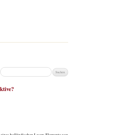
Suchen
nach:
ktive?
e eines holländischen Lesers Elemente von