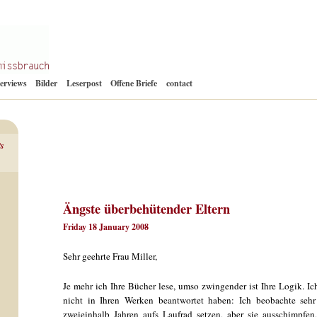
Zum
terviews
Bilder
Leserpost
Offene Briefe
contact
Inhalt
springen
ts
Ängste überbehütender Eltern
Friday 18 January 2008
Sehr geehrte Frau Miller,
Je mehr ich Ihre Bücher lese, umso zwingender ist Ihre Logik. Ich
nicht in Ihren Werken beantwortet haben: Ich beobachte sehr 
zweieinhalb Jahren aufs Laufrad setzen, aber sie ausschimpfen,