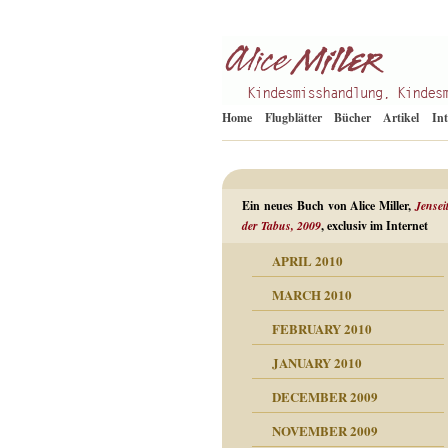
Kindesmisshandlung
Alice Miller de
Home
Flugblätter
Bücher
Artikel
In
Ein neues Buch von Alice Miller,
Jensei
der Tabus, 2009
, exclusiv im Internet
APRIL 2010
ORMATION
MARCH 2010
mation
n als Abwehr
FEBRUARY 2010
esuchten Tränen
JANUARY 2010
hüllt
erungen ausgraben
DECEMBER 2009
dgefühle
erwirrende Psychoanalyse
ampf um die eigene
eschuldete Wut
NOVEMBER 2009
digkeit
nicht mehr im Keis drehen
flosigkeit