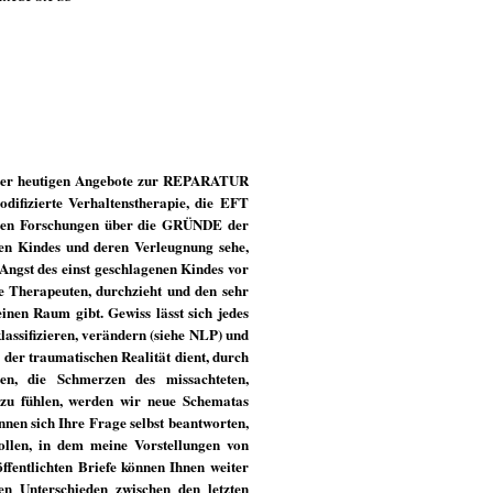
e der heutigen Angebote zur REPARATUR
difizierte Verhaltenstherapie, die EFT
einen Forschungen über die GRÜNDE der
ten Kindes und deren Verleugnung sehe,
 Angst des einst geschlagenen Kindes vor
ie Therapeuten, durchzieht und den sehr
nen Raum gibt. Gewiss lässt sich jedes
assifizieren, verändern (siehe NLP) und
 der traumatischen Realität dient, durch
n, die Schmerzen des missachteten,
 zu fühlen, werden wir neue Schematas
nnen sich Ihre Frage selbst beantworten,
ollen, in dem meine Vorstellungen von
ffentlichten Briefe können Ihnen weiter
en Unterschieden zwischen den letzten