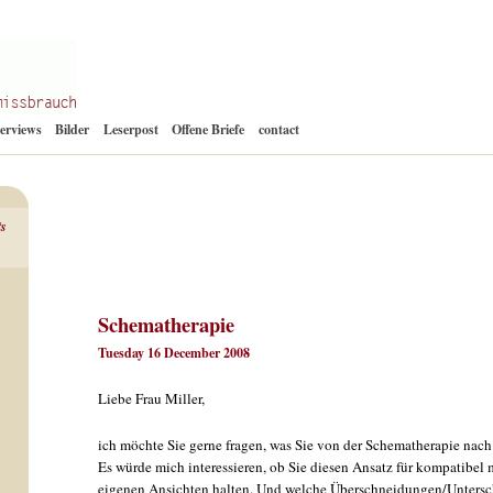
Zum
terviews
Bilder
Leserpost
Offene Briefe
contact
Inhalt
springen
ts
Schematherapie
Tuesday 16 December 2008
Liebe Frau Miller,
ich möchte Sie gerne fragen, was Sie von der Schematherapie nac
Es würde mich interessieren, ob Sie diesen Ansatz für kompatibel 
eigenen Ansichten halten. Und welche Überschneidungen/Untersc