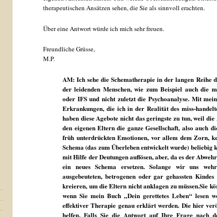
therapeutischen Ansätzen sehen, die Sie als sinnvoll erachten.
Über eine Antwort würde ich mich sehr freuen.
Freundliche Grüsse,
M.P.
AM: Ich sehe die Schematherapie in der langen Reih
der leidenden Menschen, wie zum Beispiel auch die mo
oder IFS und nicht zuletzt die Psychoanalyse. Mit m
Erkrankungen, die ich in der Realität des miss-handel
haben diese Agebote nicht das geringste zu tun, weil die
den eigenen Eltern die ganze Gesellschaft, also auch d
früh unterdrückten Emotionen, vor allem dem Zorn, kei
Schema (das zum Überleben entwickelt wurde) beliebig kl
mit Hilfe der Deutungen auflösen, aber, da es der Abwehr
ein neues Schema ersetzen. Solange wir uns wehre
ausgebeuteten, betrogenen oder gar gehassten Kindes
kreieren, um die Eltern nicht anklagen zu müssen.Sie kö
wenn Sie mein Buch „Dein gerettetes Leben“ lesen w
effektiver Therapie genau erklärt werden. Die hier verö
helfen. Falls Sie die Antwort auf Ihre Frage nach d