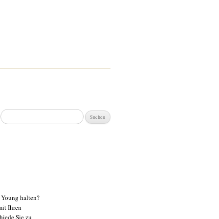
Suchen
nach:
h Young halten?
mit Ihren
hiede Sie zu