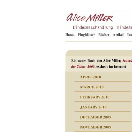
Kindesmisshandlung
Alice Miller de
Home
Flugblätter
Bücher
Artikel
In
Ein neues Buch von Alice Miller,
Jensei
der Tabus, 2009
, exclusiv im Internet
APRIL 2010
ORMATION
MARCH 2010
mation
n als Abwehr
FEBRUARY 2010
esuchten Tränen
JANUARY 2010
hüllt
erungen ausgraben
DECEMBER 2009
dgefühle
erwirrende Psychoanalyse
ampf um die eigene
eschuldete Wut
NOVEMBER 2009
digkeit
nicht mehr im Keis drehen
flosigkeit