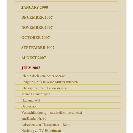
27. Juni 2008
JANUARY 2008
che und Staat
DECEMBER 2007
NOVEMBER 2007
tzen?
OCTOBER 2007
?
SEPTEMBER 2007
e Heilen?
"
AUGUST 2007
erarbeit
JULY 2007
mich in meiner
Ich bin doch kein böser Mensch
 Tabu
Religionskritik in Alice Millers Büchern
Ich beginne, mein Leben zu retten
en
Meine Erinnerungen
n
heit
n"
Haß und Wut
Depression
Vernachlässigung – musikalisch verarbeitet
milie
mit voller Absicht!"
undKinder Nr. 80
walt
antwortet
Adressen von Therapeuten – Berlin
ung
Nachtrag zu TV-Experiment