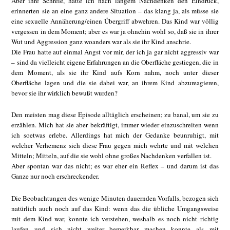
Aber ihre Schreie, hatte ich nach langem Nachdenken den Eindruck,
erinnerten sie an eine ganz andere Situation – das klang ja, als müsse sie
eine sexuelle Annäherung/einen Übergriff abwehren. Das Kind war völlig
vergessen in dem Moment; aber es war ja ohnehin wohl so, daß sie in ihrer
Wut und Aggression ganz woanders war als sie ihr Kind anschrie.
Die Frau hatte auf einmal Angst vor mir, der ich ja gar nicht aggressiv war
– sind da vielleicht eigene Erfahrungen an die Oberfläche gestiegen, die in
dem Moment, als sie ihr Kind aufs Korn nahm, noch unter dieser
Oberfläche lagen und die sie dabei war, an ihrem Kind abzureagieren,
bevor sie ihr wirklich bewußt wurden?
Den meisten mag diese Episode alltäglich erscheinen; zu banal, um sie zu
erzählen. Mich hat sie aber bekräftigt, immer wieder einzuschreiten wenn
ich soetwas erlebe. Allerdings hat mich der Gedanke beunruhigt, mit
welcher Verhemenz sich diese Frau gegen mich wehrte und mit welchen
Mitteln; Mitteln, auf die sie wohl ohne großes Nachdenken verfallen ist.
Aber spontan war das nicht; es war eher ein Reflex – und darum ist das
Ganze nur noch erschreckender.
Die Beobachtungen des wenige Minuten dauernden Vorfalls, bezogen sich
natürlich auch noch auf das Kind: wenn das die übliche Umgangsweise
mit dem Kind war, konnte ich verstehen, weshalb es noch nicht richtig
laufen und sich nicht weiter bemerkbar machen konnte als mit