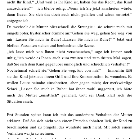
nicht Ihr Kind.“ „Und weil es Ihr Kind ist, haben Sie das Recht, das Kind
anzuschreien?“ – ich bleibe ruhig. „Wenn ich Sie jetzt anschreien würde,
dann ließen Sie sich das doch auch nicht gefallen und wären entsetzt,“
entgegne ich.
Da wechselt die Mutter blitzschnell die Strategie : sie schreit mich mit
umgekippter, hysterischer Stimme an:“Gehen Sie weg, gehen Sie weg von
mir! Lassen Sie mich in Ruhe! „Lassen Sie mich in Ruhe!“ “ Jetzt erst
bleiben Passanten stehen und beobachten die Szene.
„ich lasse mich von Ihnen nicht verscheuchen,“ sage ich immer noch
ruhig,“ich werde es Ihnen auch zum zweiten und zum dritten Mal sagen,
daß Sie sich dem Kind gegenüber unmöglich und schrecklich verhalten!“
Nocheinmal schreit sie:“Gehen Sie weg, fort von mir!“ — Immerhin läßt
sie das Kind jetzt aus ihrem Griff und ihre Konzentration ist woanders. Es
wollen Leute beinahe einschreiten, aber gegen mich; der merkwürdige
Schrei „Lassen Sie mich in Ruhe“ hat ihnen wohl suggeriert, ich hätte
mich der Mutter „unsittlich“ genähert. Gott sei Dank klärt sich die
Situation rasch.
Erst Stunden später kann ich mir das sonderbare Verhalten der Mutter
erklären. Daß Sie sich nicht von einem Fremden abhalten ließ, ihr Kind zu
beschimpfen und zu prügeln, das wunderte mich nicht. Mit solch einem
Verhalten war ja zu rechnen.