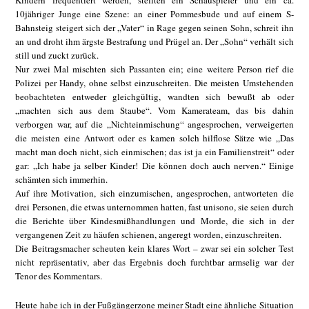
Kindern frequentiert werden, stellten ein Schauspieler und ein ca.
10jähriger Junge eine Szene: an einer Pommesbude und auf einem S-
Bahnsteig steigert sich der „Vater“ in Rage gegen seinen Sohn, schreit ihn
an und droht ihm ärgste Bestrafung und Prügel an. Der „Sohn“ verhält sich
still und zuckt zurück.
Nur zwei Mal mischten sich Passanten ein; eine weitere Person rief die
Polizei per Handy, ohne selbst einzuschreiten. Die meisten Umstehenden
beobachteten entweder gleichgültig, wandten sich bewußt ab oder
„machten sich aus dem Staube“. Vom Kamerateam, das bis dahin
verborgen war, auf die „Nichteinmischung“ angesprochen, verweigerten
die meisten eine Antwort oder es kamen solch hilflose Sätze wie „Das
macht man doch nicht, sich einmischen; das ist ja ein Familienstreit“ oder
gar: „Ich habe ja selber Kinder! Die können doch auch nerven.“ Einige
schämten sich immerhin.
Auf ihre Motivation, sich einzumischen, angesprochen, antworteten die
drei Personen, die etwas unternommen hatten, fast unisono, sie seien durch
die Berichte über Kindesmißhandlungen und Morde, die sich in der
vergangenen Zeit zu häufen schienen, angeregt worden, einzuschreiten.
Die Beitragsmacher scheuten kein klares Wort – zwar sei ein solcher Test
nicht repräsentativ, aber das Ergebnis doch furchtbar armselig war der
Tenor des Kommentars.
Heute habe ich in der Fußgängerzone meiner Stadt eine ähnliche Situation