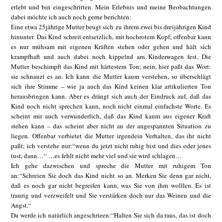
erlebt und bin eingeschritten. Mein Erlebnis und meine Beobachtungen
dabei möchte ich auch noch gerne berichten:
Eine etwa 25jährige Mutter beugt sich zu ihrem zwei bis dreijährigen Kind
hinunter. Das Kind schreit entsetzlich, mit hochrotem Kopf; offenbar kann
es nur mühsam mit eigenen Kräften stehen oder gehen und hält sich
krampfhaft und auch dabei noch kippelnd am Kinderwagen fest. Die
Mutter beschimpft das Kind mit härtestem Ton; nein, hier paßt das Wort:
sie schnauzt es an. Ich kann die Mutter kaum verstehen, so überschlägt
sich ihre Stimme – wie ja auch das Kind keinen klar artikulierten Ton
herausbringen kann. Aber es drängt sich auch der Eindruck auf, daß das
Kind noch nicht sprechen kann, noch nicht einmal einfachste Worte. Es
scheint mir auch verwunderlich, daß das Kind kaum aus eigener Kraft
stehen kann – das scheint aber nicht an der angespannten Situation zu
liegen. Offenbar verbietet die Mutter irgendein Verhalten, das ihr nicht
paßt; ich verstehe nur:“wenn du jetzt nicht ruhig bist und dies oder jenes
tust, dann…“ …es fehlt nicht mehr viel und sie wird schlagen…
Ich gehe dazwischen und spreche die Mutter mit ruhigem Ton
an:“Schreien Sie doch das Kind nicht so an. Merken Sie denn gar nicht,
daß es noch gar nicht begreifen kann, was Sie von ihm wolllen. Es ist
traurig und verzweifelt und Sie verstärken doch nur das Weinen und die
Angst.“
Da werde ich natürlich angeschrieen:“Halten Sie sich da raus, das ist doch