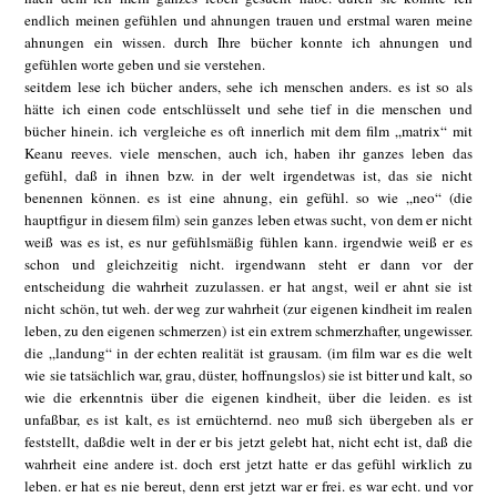
endlich meinen gefühlen und ahnungen trauen und erstmal waren meine
ahnungen ein wissen. durch Ihre bücher konnte ich ahnungen und
gefühlen worte geben und sie verstehen.
seitdem lese ich bücher anders, sehe ich menschen anders. es ist so als
hätte ich einen code entschlüsselt und sehe tief in die menschen und
bücher hinein. ich vergleiche es oft innerlich mit dem film „matrix“ mit
Keanu reeves. viele menschen, auch ich, haben ihr ganzes leben das
gefühl, daß in ihnen bzw. in der welt irgendetwas ist, das sie nicht
benennen können. es ist eine ahnung, ein gefühl. so wie „neo“ (die
hauptfigur in diesem film) sein ganzes leben etwas sucht, von dem er nicht
weiß was es ist, es nur gefühlsmäßig fühlen kann. irgendwie weiß er es
schon und gleichzeitig nicht. irgendwann steht er dann vor der
entscheidung die wahrheit zuzulassen. er hat angst, weil er ahnt sie ist
nicht schön, tut weh. der weg zur wahrheit (zur eigenen kindheit im realen
leben, zu den eigenen schmerzen) ist ein extrem schmerzhafter, ungewisser.
die „landung“ in der echten realität ist grausam. (im film war es die welt
wie sie tatsächlich war, grau, düster, hoffnungslos) sie ist bitter und kalt, so
wie die erkenntnis über die eigenen kindheit, über die leiden. es ist
unfaßbar, es ist kalt, es ist ernüchternd. neo muß sich übergeben als er
feststellt, daßdie welt in der er bis jetzt gelebt hat, nicht echt ist, daß die
wahrheit eine andere ist. doch erst jetzt hatte er das gefühl wirklich zu
leben. er hat es nie bereut, denn erst jetzt war er frei. es war echt. und vor