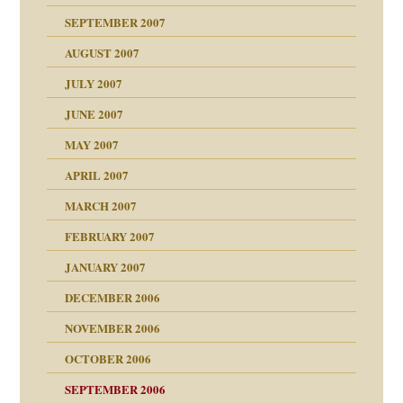
?
SEPTEMBER 2007
e Heilen?
"
AUGUST 2007
erarbeit
JULY 2007
mich in meiner
JUNE 2007
 Tabu
MAY 2007
en
n
heit
n"
APRIL 2007
MARCH 2007
milie
mit voller Absicht!"
ämpfung
FEBRUARY 2007
walt
antwortet
tive?
Gene!
JANUARY 2007
ung
utem Grund
DECEMBER 2006
Gene!
se durch einen
NOVEMBER 2006
OCTOBER 2006
SEPTEMBER 2006