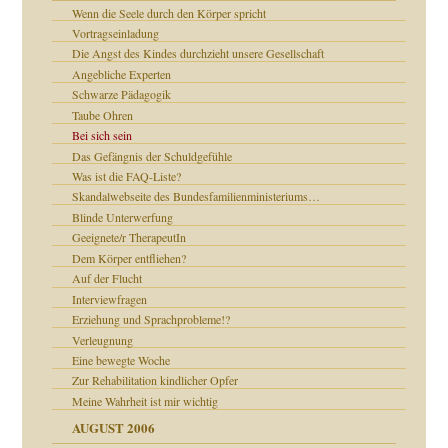
Wenn die Seele durch den Körper spricht
Vortragseinladung
ollt"
Die Angst des Kindes durchzieht unsere Gesellschaft
Angebliche Experten
Schwarze Pädagogik
Taube Ohren
rn wäre. . .
Bei sich sein
Das Gefängnis der Schuldgefühle
Was ist die FAQ-Liste?
Skandalwebseite des Bundesfamilienministeriums…
Blinde Unterwerfung
Geeignete/r TherapeutIn
Dem Körper entfliehen?
Auf der Flucht
Interviewfragen
Erziehung und Sprachprobleme!?
Verleugnung
Eine bewegte Woche
Zur Rehabilitation kindlicher Opfer
Meine Wahrheit ist mir wichtig
AUGUST 2006