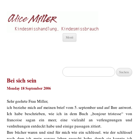
Alice Miller de
Kindesmisshandlung
Zum
Menü
Inhalt
springen
Suchen
nach:
Bei sich sein
Monday 18 September 2006
Sehr geehrte Frau Miller,
ich beziehe mich auf meinen brief vom 5. september und auf Ihre antwort.
Ich habe beschrieben, wie ich in dem Buch „bonjour tristesse“ von
francoise sagan ein meer, eine vielzahl an verleugnungen und
verdrehungen entdeckt habe und einige passagen zitiert.
Ihre bücher waren und sind für mich wie ein schlüssel. wie der schlüssel
nach dem ich mein ganzes leben gesucht habe. durch sie konnte ich