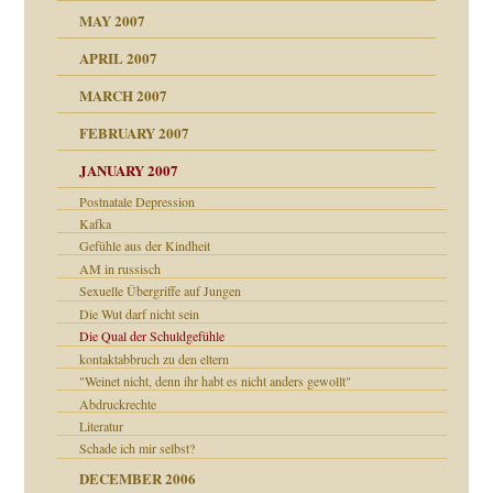
MAY 2007
en
n
heit
n"
APRIL 2007
MARCH 2007
milie
mit voller Absicht!"
ämpfung
FEBRUARY 2007
walt
antwortet
tive?
Gene!
JANUARY 2007
ung
utem Grund
Postnatale Depression
Gene!
Kafka
se durch einen
Gefühle aus der Kindheit
AM in russisch
Sexuelle Übergriffe auf Jungen
Die Wut darf nicht sein
Die Qual der Schuldgefühle
kontaktabbruch zu den eltern
"Weinet nicht, denn ihr habt es nicht anders gewollt"
Abdruckrechte
Literatur
Schade ich mir selbst?
rn wäre. . .
DECEMBER 2006