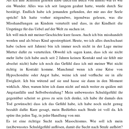
Als ich Ihre Schriften gelesen habe (auch ein Buch von Ihnen) war es wie
ein Wunder. Alles was ich seit langem geahnt hatte, wurde durch Sie
bestätigt. Endlich habe ich jemanden gefunden, der mir aus der Seele
spricht! Ich hatte vorher nirgendwo, irgendwas gelesen, was die
Misshandlungen an Kindern verurteilt und dass, in der Kindheit die
Ursprünge für das Uebel auf der Welt zu suchen ist.
Ich will mich mit meiner Geschichte kurz fassen. Auch ich bin misshandelt
worden und als böses Kind apostrophiert. Heute, wo ich alles durchschaut
habe (schon seit Jahren) bin ich immer noch nicht in der Lage meine
Mutter dafür zu verurteilen. Obwohl ich sagen kann, dass ich sie nicht
mehr liebe (ich habe auch seit 2 Jahren keinen Kontakt und sie fehlt mir
absolut nicht) habe ich noch das Gefühl dass ich mit meiner Wut nicht
richtig in Kontakt komme. Manchmal wenn ich eine Krise von
Hypochondrie oder Angst habe, weine ich und verfluche sie in alle
Ewigkeit. Ich bin wütend auf sie und hasse sie dann in den Moment
wirklich. Aber, warum höre ich dann nicht auf mich weiter zu quälen mit
Angstanfälle und Selbstbestrafung? Mein unbewusstes Schuldgefühl ihr
gegenüber scheint so gross zu sein (ich denke, ich habe ihr damals den
Tod gewünscht) dass ich das Gefühl habe, ich habe noch nicht genug
bezahlt dafür. Kurz gesagt, mein Bedürfnis nach Strafe ist voll da. Ich
spüre ihn jeden Tag, in jeder Handlung von mir.
Es ist eine richtige Sucht nach Masochismus. Wie soll ich mein
(un)bewusstes Schuldgefühl auflösen, damit die Sucht nach Strafe aufhört?