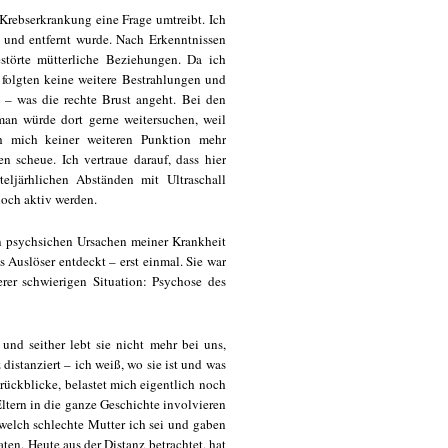
 Krebserkrankung eine Frage umtreibt. Ich
 und entfernt wurde. Nach Erkenntnissen
störte mütterliche Beziehungen. Da ich
 folgten keine weitere Bestrahlungen und
 – was die rechte Brust angeht. Bei den
man würde dort gerne weitersuchen, weil
h mich keiner weiteren Punktion mehr
n scheue. Ich vertraue darauf, dass hier
teljärhlichen Abständen mit Ultraschall
noch aktiv werden.
 psychsichen Ursachen meiner Krankheit
 Auslöser entdeckt – erst einmal. Sie war
erer schwierigen Situation: Psychose des
und seither lebt sie nicht mehr bei uns,
 distanziert – ich weiß, wo sie ist und was
zurückblicke, belastet mich eigentlich noch
ltern in die ganze Geschichte involvieren
 welch schlechte Mutter ich sei und gaben
aten. Heute aus der Distanz betrachtet, hat