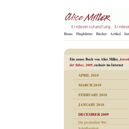
Kindesmisshandlung
Alice Miller de
Home
Flugblätter
Bücher
Artikel
In
Ein neues Buch von Alice Miller,
Jensei
der Tabus, 2009
, exclusiv im Internet
APRIL 2010
ORMATION
MARCH 2010
mation
n als Abwehr
FEBRUARY 2010
esuchten Tränen
JANUARY 2010
hüllt
erungen ausgraben
DECEMBER 2009
dgefühle
erwirrende Psychoanalyse
ampf um die eigene
Die geschuldete Wut
digkeit
nicht mehr im Keis drehen
Schlaflosigkeit