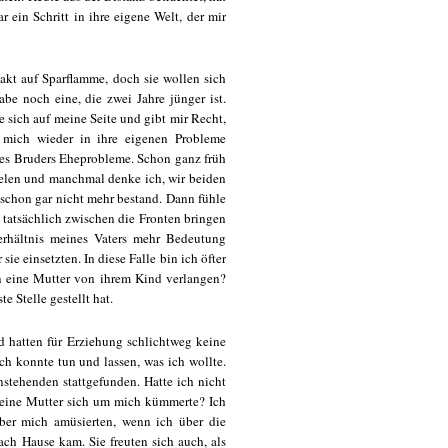
 ein Schritt in ihre eigene Welt, der mir
takt auf Sparflamme, doch sie wollen sich
abe noch eine, die zwei Jahre jünger ist.
e sich auf meine Seite und gibt mir Recht,
h mich wieder in ihre eigenen Probleme
ines Bruders Eheprobleme. Schon ganz früh
pielen und manchmal denke ich, wir beiden
 schon gar nicht mehr bestand. Dann fühle
tatsächlich zwischen die Fronten bringen
rhältnis meines Vaters mehr Bedeutung
sie einsetzten. In diese Falle bin ich öfter
 eine Mutter von ihrem Kind verlangen?
e Stelle gestellt hat.
d hatten für Erziehung schlichtweg keine
ich konnte tun und lassen, was ich wollte.
stehenden stattgefunden. Hatte ich nicht
 meine Mutter sich um mich kümmerte? Ich
ber mich amüsierten, wenn ich über die
ch Hause kam. Sie freuten sich auch, als