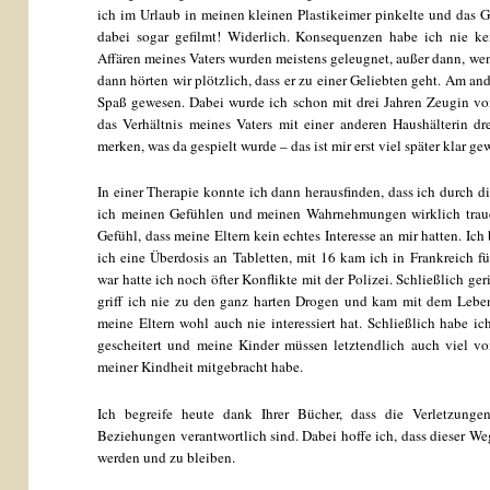
ich im Urlaub in meinen kleinen Plastikeimer pinkelte und das 
dabei sogar gefilmt! Widerlich. Konsequenzen habe ich nie ke
Affären meines Vaters wurden meistens geleugnet, außer dann, we
dann hörten wir plötzlich, dass er zu einer Geliebten geht. Am an
Spaß gewesen. Dabei wurde ich schon mit drei Jahren Zeugin von
das Verhältnis meines Vaters mit einer anderen Haushälterin dre
merken, was da gespielt wurde – das ist mir erst viel später klar g
In einer Therapie konnte ich dann herausfinden, dass ich durch d
ich meinen Gefühlen und meinen Wahrnehmungen wirklich traue
Gefühl, dass meine Eltern kein echtes Interesse an mir hatten. Ic
ich eine Überdosis an Tabletten, mit 16 kam ich in Frankreich f
war hatte ich noch öfter Konflikte mit der Polizei. Schließlich ger
griff ich nie zu den ganz harten Drogen und kam mit dem Lebe
meine Eltern wohl auch nie interessiert hat. Schließlich habe i
gescheitert und meine Kinder müssen letztendlich auch viel v
meiner Kindheit mitgebracht habe.
Ich begreife heute dank Ihrer Bücher, dass die Verletzunge
Beziehungen verantwortlich sind. Dabei hoffe ich, dass dieser We
werden und zu bleiben.