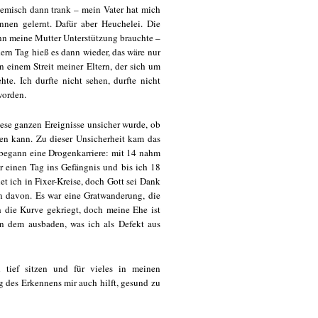
Gemisch dann trank – mein Vater hat mich
nnen gelernt. Dafür aber Heuchelei. Die
nn meine Mutter Unterstützung brauchte –
dern Tag hieß es dann wieder, das wäre nur
 einem Streit meiner Eltern, der sich um
hte. Ich durfte nicht sehen, durfte nicht
eworden.
iese ganzen Ereignisse unsicher wurde, ob
n kann. Zu dieser Unsicherheit kam das
h begann eine Drogenkarriere: mit 14 nahm
ür einen Tag ins Gefängnis und bis ich 18
iet ich in Fixer-Kreise, doch Gott sei Dank
n davon. Es war eine Gratwanderung, die
ch die Kurve gekriegt, doch meine Ehe ist
on dem ausbaden, was ich als Defekt aus
n tief sitzen und für vieles in meinen
g des Erkennens mir auch hilft, gesund zu