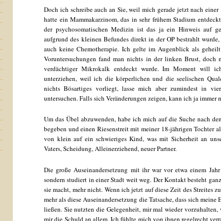
Doch ich schreibe auch an Sie, weil mich gerade jetzt nach einer
hatte ein Mammakarzinom, das in sehr frühem Stadium entdeckt
der psychosomatischen Medizin ist das ja ein Hinweis auf ge
aufgrund des kleinen Befundes direkt in der OP bestrahlt wurde,
auch keine Chemotherapie. Ich gelte im Augenblick als geheilt
Voruntersuchungen fand man nichts in der linken Brust, doch 
verdächtiger Mikrokalk entdeckt wurde. Im Moment will ic
unterziehen, weil ich die körperlichen und die seelischen Quale
nichts Bösartiges vorliegt, lasse mich aber zumindest in vier
untersuchen. Falls sich Veränderungen zeigen, kann ich ja immer 
Um das Übel abzuwenden, habe ich mich auf die Suche nach den
begeben und einen Riesenstreit mit meiner 18-jährigen Tochter als
von klein auf ein schwieriges Kind, was mit Sicherheit an uns
Vaters, Scheidung, Alleinerziehend, neuer Partner.
Die große Auseinandersetzung mit ihr war vor etwa einem Jahr 
sondern studiert in einer Stadt weit weg. Der Kontakt besteht ganz
sie macht, mehr nicht. Wenn ich jetzt auf diese Zeit des Streites 
mehr als diese Auseinandersetzung die Tatsache, dass sich meine E
ließen. Sie nutzten die Gelegenheit, mir mal wieder vorzuhalten,
mir die Schuld an allem. Ich fühlte mich von ihnen regelrecht verr