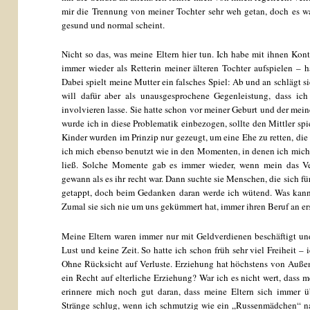
mir die Trennung von meiner Tochter sehr weh getan, doch es war
gesund und normal scheint.
Nicht so das, was meine Eltern hier tun. Ich habe mit ihnen Kon
immer wieder als Retterin meiner älteren Tochter aufspielen – h
Dabei spielt meine Mutter ein falsches Spiel: Ab und an schlägt si
will dafür aber als unausgesprochene Gegenleistung, dass ic
involvieren lasse. Sie hatte schon vor meiner Geburt und der me
wurde ich in diese Problematik einbezogen, sollte den Mittler s
Kinder wurden im Prinzip nur gezeugt, um eine Ehe zu retten, die
ich mich ebenso benutzt wie in den Momenten, in denen ich mich 
ließ. Solche Momente gab es immer wieder, wenn mein das Ve
gewann als es ihr recht war. Dann suchte sie Menschen, die sich für 
getappt, doch beim Gedanken daran werde ich wütend. Was kann
Zumal sie sich nie um uns gekümmert hat, immer ihren Beruf an erst
Meine Eltern waren immer nur mit Geldverdienen beschäftigt un
Lust und keine Zeit. So hatte ich schon früh sehr viel Freiheit – 
Ohne Rücksicht auf Verluste. Erziehung hat höchstens von Außen
ein Recht auf elterliche Erziehung? War ich es nicht wert, dass
erinnere mich noch gut daran, dass meine Eltern sich immer ü
Stränge schlug, wenn ich schmutzig wie ein „Russenmädchen“ na