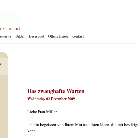
Zum
terviews
Bilder
Leserpost
Offene Briefe
contact
Inhalt
springen
ts
Das zwanghafte Warten
Wednesday 02 December 2009
Liebe Frau Miller,
ich bin begeistert von Ihrem Mut und ihren Ideen, die mir bestäti
kann.