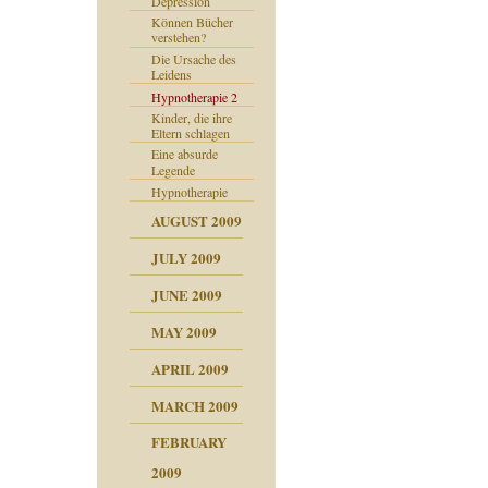
Depression
Können Bücher
verstehen?
Die Ursache des
Leidens
Hypnotherapie 2
Kinder, die ihre
Eltern schlagen
Eine absurde
Legende
Hypnotherapie
AUGUST 2009
JULY 2009
JUNE 2009
MAY 2009
APRIL 2009
MARCH 2009
FEBRUARY
2009