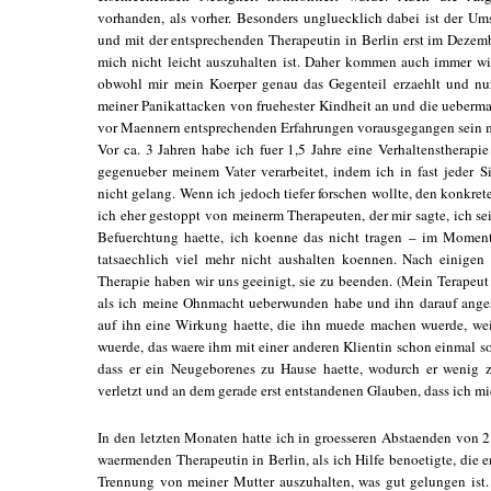
vorhanden, als vorher. Besonders ungluecklich dabei ist der Um
und mit der entsprechenden Therapeutin in Berlin erst im Dezem
mich nicht leicht auszuhalten ist. Daher kommen auch immer wi
obwohl mir mein Koerper genau das Gegenteil erzaehlt und nur
meiner Panikattacken von fruehester Kindheit an und die ueber
vor Maennern entsprechenden Erfahrungen vorausgegangen sein 
Vor ca. 3 Jahren habe ich fuer 1,5 Jahre eine Verhaltenstherap
gegenueber meinem Vater verarbeitet, indem ich in fast jeder 
nicht gelang. Wenn ich jedoch tiefer forschen wollte, den konkr
ich eher gestoppt von meinerm Therapeuten, der mir sagte, ich sei
Befuerchtung haette, ich koenne das nicht tragen – im Moment
tatsaechlich viel mehr nicht aushalten koennen. Nach einigen 
Therapie haben wir uns geeinigt, sie zu beenden. (Mein Terapeut 
als ich meine Ohnmacht ueberwunden habe und ihn darauf angesp
auf ihn eine Wirkung haette, die ihn muede machen wuerde, wei
wuerde, das waere ihm mit einer anderen Klientin schon einmal 
dass er ein Neugeborenes zu Hause haette, wodurch er wenig 
verletzt und an dem gerade erst entstandenen Glauben, dass ich m
In den letzten Monaten hatte ich in groesseren Abstaenden von 2
waermenden Therapeutin in Berlin, als ich Hilfe benoetigte, die
Trennung von meiner Mutter auszuhalten, was gut gelungen ist.