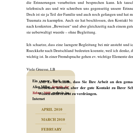
die Erinnerungen verarbeiten und besprechen kann. Ich taus
telefonisch aus und wir schreiben uns gegenseitig unsere Erinn
Doch ist sie ja Teil der Familie und auch noch gefangen und hat 
Traumata zu kaempfen. Auch sie hat beschlossen, den Kontakt bi
nach konkreten „Beweisen“ und aber gleichzeitig nach einem gute
sie ueberwaltigt wuerde – ohne Begleitung.
Ich schaetze, dass eine laengere Begleitung bei mir ansteht und 
Rueckkehr nach Deutschland bedeuten koennte, weil ich denke, d
wichtig ist. In einer Fremdsprache gehen ev. wichtige Elemente der 
Viele Gruesse, LB
Ein neues Buch von
AM: Es ist schade, dass Sie Ihre Arbeit an den gem
Alice Miller,
Jenseits der
fortsetzen können, aber der gute Kontakt zu Ihrer Sc
Tabus, 2009
, exclusiv im
Wissen nicht erneut zu verdrängen.
Internet
APRIL 2010
MARCH 2010
FEBRUARY