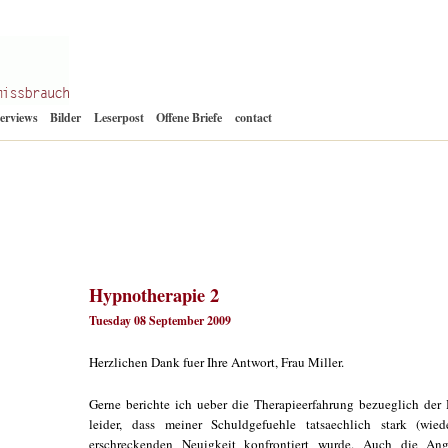
Zum
terviews
Bilder
Leserpost
Offene Briefe
contact
Inhalt
springen
Hypnotherapie 2
Tuesday 08 September 2009
Herzlichen Dank fuer Ihre Antwort, Frau Miller.
Gerne berichte ich ueber die Therapieerfahrung bezueglich der
leider, dass meiner Schuldgefuehle tatsaechlich stark (wie
erschreckenden Neuigkeit konfrontiert wurde. Auch die Angs