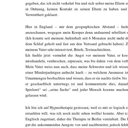
gegeben, das ich nicht verkehrt bin und sich ueber meine Eltern 
in Ordnung, keinen Kontakt zu seinen Eltern zu haben und 
Verwirrtheit geklaert.
Hier in England – mir dem geographischen Abstand – fueh
anzuschauen, wogegen mein Koerper denn andauernd rebelliert 
(Ich konnte seit meinem Aufenthalt seit 6 Monaten nicht mehr du
dem Schlaf geholt und fast um den Vertsand gebracht haben). Zu
meinem Vater sehr intensiviert, Briefe, Textnachrichten.
Ich fuehle jetzt vermehrt die Angst vor meinem Vater, er k
misshandeln, verdreschen, erpressen, was bis dahin von dem verb
Mein Vater weiss nun auch, dass meine Schwester und ich wissen,
einer Minderjaehrigen aufrecht haelt – zu welchem Ausmasse is
Umarmungen beobachten und wissen, dass er sie nachts (teilw. bi
er geschaeftlich unterwegs ist und kommentierte dies, darau
Spielerei“ sei „seine Sache“ und jeder Mensch koenne machen,
gelassen wird.
Ich bin ich auf Hypnotherapie gestossen, weil es mir so logisch e
erzaehlen will, was ich noch nicht sehen wollte/ konnte. Aber i
Englisch zugetraut, daher die Therapie in Berlin vereinbart. Di
gut die aukommenden Aengste vor- und nachbereitet, jedoch fehlt