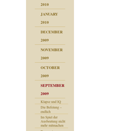
2010
JANUARY
2010
DECEMBER
2009
NOVEMBER
2009
OCTOBER
2009
SEPTEMBER
2009
Klapse und IQ
Die Befeiung –
endlich
Im Spiel der
Ausbeutung nicht
mehr mitmachen