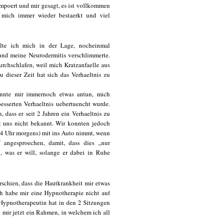
empoert und mir gesagt, es ist vollkommen
mich immer wieder bestaerkt und viel
lte ich mich in der Lage, nocheinmal
und meine Neurodermitis verschlimmerte.
rchschlafen, weil mich Kratzanfaelle aus
 dieser Zeit hat sich das Verhaeltnis zu
oennte mir immernoch etwas antun, mich
esserten Verhaeltnis uebertuencht wurde.
 dass er seit 2 Jahren ein Verhaeltnis zu
t uns nicht bekannt. Wir konnten jedoch
s 4 Uhr morgens) mit ins Auto nimmt, wenn
f angesproechen, damit, dass dies „nur
 was er will, solange er dabei in Ruhe
rschien, dass die Hautkrankheit mir etwas
ch habe mir eine Hypnotherapie nicht auf
e Hypnotherapeutin hat in den 2 Sitzungen
 mir jetzt ein Rahmen, in welchem ich all