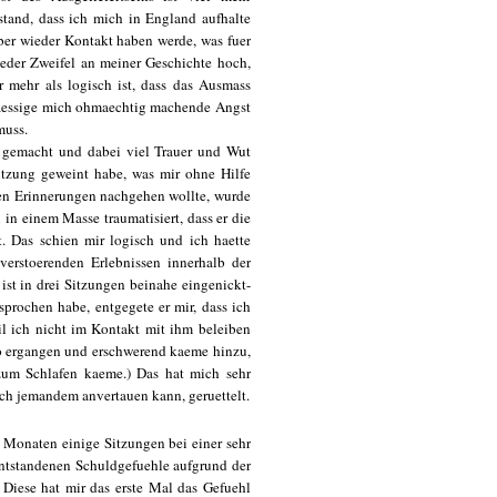
stand, dass ich mich in England aufhalte
ber wieder Kontakt haben werde, was fuer
eder Zweifel an meiner Geschichte hoch,
 mehr als logisch ist, dass das Ausmass
maessige mich ohmaechtig machende Angst
muss.
ie gemacht und dabei viel Trauer und Wut
Sitzung geweint habe, was mir ohne Hilfe
eten Erinnerungen nachgehen wollte, wurde
 in einem Masse traumatisiert, dass er die
. Das schien mir logisch und ich haette
verstoerenden Erlebnissen innerhalb der
ist in drei Sitzungen beinahe eingenickt-
rochen habe, entgegete er mir, dass ich
l ich nicht im Kontakt mit ihm beleiben
so ergangen und erschwerend kaeme hinzu,
zum Schlafen kaeme.) Das hat mich sehr
ich jemandem anvertauen kann, geruettelt.
 Monaten einige Sitzungen bei einer sehr
 entstandenen Schuldgefuehle aufgrund der
 Diese hat mir das erste Mal das Gefuehl