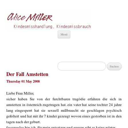
Alice Miller de
Kindesmisshandlung
Zum
Menü
Inhalt
springen
Suchen
nach:
Der Fall Amstetten
Thursday 01 May 2008
Liebe Frau Miller,
sicher haben Sie von der furchtbaren tragödie erfahren die sich in
amstetten in österreich zugetragen hat. ein vater hat seine tochter 24 jahre
lang eingesperrt hat sie sexuell mißbraucht sie geschlagen psychisch
gefoltert und hat mit ihr 7 kinder gezeugt wovon eines gestorben ist in den
tagen nach der geburt.
fassungslos bin ich. für mein entsetzen und grauen gibt es keine wörter.