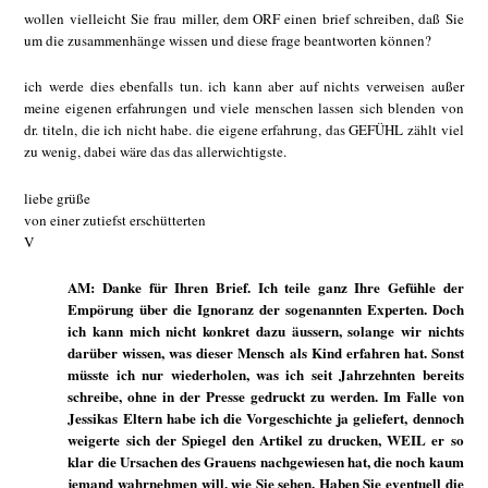
wollen vielleicht Sie frau miller, dem ORF einen brief schreiben, daß Sie
um die zusammenhänge wissen und diese frage beantworten können?
ich werde dies ebenfalls tun. ich kann aber auf nichts verweisen außer
meine eigenen erfahrungen und viele menschen lassen sich blenden von
dr. titeln, die ich nicht habe. die eigene erfahrung, das GEFÜHL zählt viel
zu wenig, dabei wäre das das allerwichtigste.
liebe grüße
von einer zutiefst erschütterten
V
AM: Danke für Ihren Brief. Ich teile ganz Ihre Gefühle der
Empörung über die Ignoranz der sogenannten Experten. Doch
ich kann mich nicht konkret dazu äussern, solange wir nichts
darüber wissen, was dieser Mensch als Kind erfahren hat. Sonst
müsste ich nur wiederholen, was ich seit Jahrzehnten bereits
schreibe, ohne in der Presse gedruckt zu werden. Im Falle von
Jessikas Eltern habe ich die Vorgeschichte ja geliefert, dennoch
weigerte sich der Spiegel den Artikel zu drucken, WEIL er so
klar die Ursachen des Grauens nachgewiesen hat, die noch kaum
jemand wahrnehmen will, wie Sie sehen. Haben Sie eventuell die