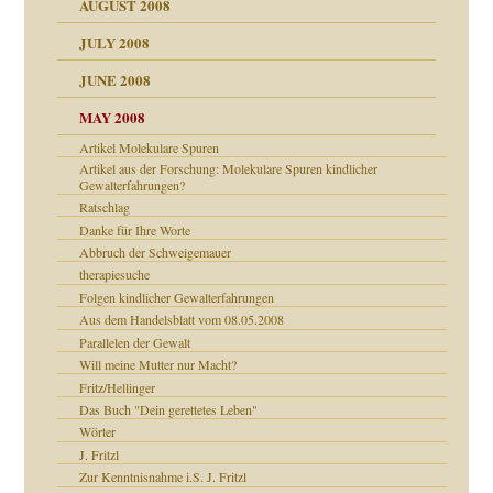
AUGUST 2008
tern
JULY 2008
JUNE 2008
MAY 2008
Artikel Molekulare Spuren
Artikel aus der Forschung: Molekulare Spuren kindlicher
Gewalterfahrungen?
Ratschlag
Danke für Ihre Worte
Abbruch der Schweigemauer
27. Juni 2008
therapiesuche
che und Staat
Folgen kindlicher Gewalterfahrungen
Aus dem Handelsblatt vom 08.05.2008
Parallelen der Gewalt
Will meine Mutter nur Macht?
Fritz/Hellinger
Das Buch "Dein gerettetes Leben"
Wörter
e Heilen?
J. Fritzl
Zur Kenntnisnahme i.S. J. Fritzl