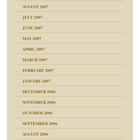
"
AUGUST 2007
erarbeit
JULY 2007
mich in meiner
JUNE 2007
 Tabu
MAY 2007
en
n
heit
n"
APRIL 2007
MARCH 2007
mit voller Absicht!"
ämpfung
FEBRUARY 2007
walt
antwortet
tive?
Gene!
JANUARY 2007
ung
utem Grund
DECEMBER 2006
Gene!
se durch einen
NOVEMBER 2006
OCTOBER 2006
SEPTEMBER 2006
AUGUST 2006