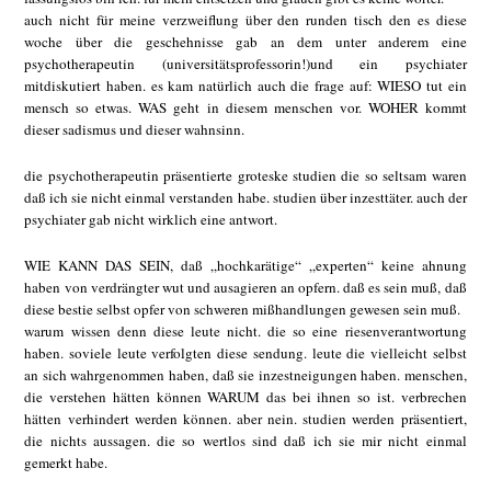
auch nicht für meine verzweiflung über den runden tisch den es diese
woche über die geschehnisse gab an dem unter anderem eine
psychotherapeutin (universitätsprofessorin!)und ein psychiater
mitdiskutiert haben. es kam natürlich auch die frage auf: WIESO tut ein
mensch so etwas. WAS geht in diesem menschen vor. WOHER kommt
dieser sadismus und dieser wahnsinn.
die psychotherapeutin präsentierte groteske studien die so seltsam waren
daß ich sie nicht einmal verstanden habe. studien über inzesttäter. auch der
psychiater gab nicht wirklich eine antwort.
WIE KANN DAS SEIN, daß „hochkarätige“ „experten“ keine ahnung
haben von verdrängter wut und ausagieren an opfern. daß es sein muß, daß
diese bestie selbst opfer von schweren mißhandlungen gewesen sein muß.
warum wissen denn diese leute nicht. die so eine riesenverantwortung
haben. soviele leute verfolgten diese sendung. leute die vielleicht selbst
an sich wahrgenommen haben, daß sie inzestneigungen haben. menschen,
die verstehen hätten können WARUM das bei ihnen so ist. verbrechen
hätten verhindert werden können. aber nein. studien werden präsentiert,
die nichts aussagen. die so wertlos sind daß ich sie mir nicht einmal
gemerkt habe.