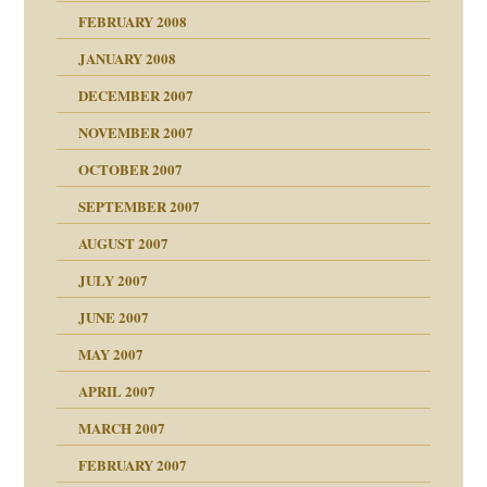
FEBRUARY 2008
27. Juni 2008
JANUARY 2008
che und Staat
DECEMBER 2007
NOVEMBER 2007
tzen?
OCTOBER 2007
?
SEPTEMBER 2007
e Heilen?
"
AUGUST 2007
erarbeit
JULY 2007
mich in meiner
JUNE 2007
 Tabu
MAY 2007
en
n
heit
n"
APRIL 2007
MARCH 2007
milie
mit voller Absicht!"
ämpfung
FEBRUARY 2007
walt
antwortet