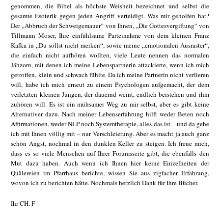
genommen, die Bibel als höchste Weisheit bezeichnet und selbst die
gesamte Esoterik gegen jeden Angriff verteidigt. Was mir geholfen hat?
Der „Abbruch der Schweigemauer“ von Ihnen, „Die Gottesvergiftung“ von
Tillmann Moser, Ihre einfühlsame Parteinahme von dem kleinen Franz
Kafka in „Du sollst nicht merken“, sowie meine „emotionalen Ausraster“,
die einfach nicht aufhören wollten, viele Leute nennen das normalen
Jähzorn, mit denen ich meine Lebenspartnerin attackierte, wenn ich mich
getroffen, klein und schwach fühlte. Da ich meine Partnerin nicht verlieren
will, habe ich mich erneut zu einem Psychologen aufgemacht, der dem
verletzten kleinen Jungen, der dauernd weint, endlich beistehen und ihm
zuhören will. Es ist ein mühsamer Weg zu mir selbst, aber es gibt keine
Alternativer dazu. Nach meiner Lebenserfahrung hilft weder Beten noch
Affirmationen, weder NLP noch Systemtherapie, alles das ist – und da gehe
ich mit Ihnen völlig mit – nur Verschleierung. Aber es macht ja auch ganz
schön Angst, nochmal in den dunklen Keller zu steigen. Ich freue mich,
dass es so viele Menschen auf Ihrer Forumsseite gibt, die ebenfalls den
Mut dazu haben. Auch wenn ich Ihnen hier keine Einzelheiten der
Quälereien im Pfarrhaus berichte, wissen Sie aus zigfacher Erfahrung,
wovon ich zu berichten hätte. Nochmals herzlich Dank für Ihre Bücher.
Ihr CH. F