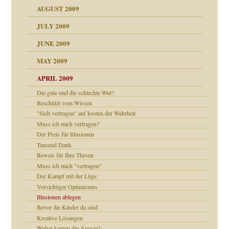
AUGUST 2009
JULY 2009
JUNE 2009
MAY 2009
APRIL 2009
Die gute und die schlechte Wut?
online
CH
Beschützt vom Wissen
"Sich vertragen" auf kosten der Wahrheit
Muss ich mich vertragen?
Der Preis für Illusionen
Tausend Dank
Beweis für Ihre Thesen
Muss ich mich "vertragen"
ch war
Der Kampf mit der Lüge
Vorsichtiger Optimismus
Illusionen ablegen
Bevor die Kinder da sind
Kreative Lösungen
Woher kamen die Ängste?