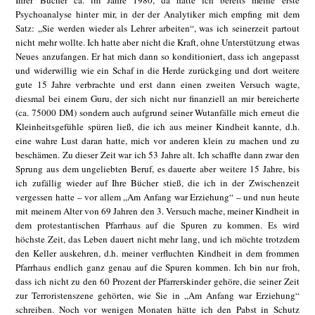
Ihrer Bücher ca. im Jahre 1980, da hatte ich bereits meine erste
Psychoanalyse hinter mir, in der der Analytiker mich empfing mit dem
Satz: „Sie werden wieder als Lehrer arbeiten“, was ich seinerzeit partout
nicht mehr wollte. Ich hatte aber nicht die Kraft, ohne Unterstützung etwas
Neues anzufangen. Er hat mich dann so konditioniert, dass ich angepasst
und widerwillig wie ein Schaf in die Herde zurückging und dort weitere
gute 15 Jahre verbrachte und erst dann einen zweiten Versuch wagte,
diesmal bei einem Guru, der sich nicht nur finanziell an mir bereicherte
(ca. 75000 DM) sondern auch aufgrund seiner Wutanfälle mich erneut die
Kleinheitsgefühle spüren ließ, die ich aus meiner Kindheit kannte, d.h.
eine wahre Lust daran hatte, mich vor anderen klein zu machen und zu
beschämen. Zu dieser Zeit war ich 53 Jahre alt. Ich schaffte dann zwar den
Sprung aus dem ungeliebten Beruf, es dauerte aber weitere 15 Jahre, bis
ich zufällig wieder auf Ihre Bücher stieß, die ich in der Zwischenzeit
vergessen hatte – vor allem „Am Anfang war Erziehung“ – und nun heute
mit meinem Alter von 69 Jahren den 3. Versuch mache, meiner Kindheit in
dem protestantischen Pfarrhaus auf die Spuren zu kommen. Es wird
höchste Zeit, das Leben dauert nicht mehr lang, und ich möchte trotzdem
den Keller auskehren, d.h. meiner verfluchten Kindheit in dem frommen
Pfarrhaus endlich ganz genau auf die Spuren kommen. Ich bin nur froh,
dass ich nicht zu den 60 Prozent der Pfarrerskinder gehöre, die seiner Zeit
zur Terroristenszene gehörten, wie Sie in „Am Anfang war Erziehung“
schreiben. Noch vor wenigen Monaten hätte ich den Pabst in Schutz