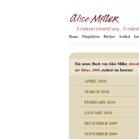
Kindesmisshandlung
Alice Miller de
Home
Flugblätter
Bücher
Artikel
In
Ein neues Buch von Alice Miller,
Jensei
der Tabus, 2009
, exclusiv im Internet
APRIL 2010
ORMATION
MARCH 2010
mation
n als Abwehr
FEBRUARY 2010
esuchten Tränen
JANUARY 2010
hüllt
erungen ausgraben
DECEMBER 2009
dgefühle
erwirrende Psychoanalyse
ampf um die eigene
eschuldete Wut
NOVEMBER 2009
digkeit
nicht mehr im Keis drehen
flosigkeit