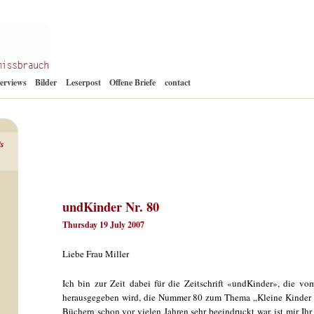
Zum
terviews
Bilder
Leserpost
Offene Briefe
contact
Inhalt
springen
ts
undKinder Nr. 80
Thursday 19 July 2007
Liebe Frau Miller
Ich bin zur Zeit dabei für die Zeitschrift «undKinder», die vo
herausgegeben wird, die Nummer 80 zum Thema „Kleine Kinder st
Büchern schon vor vielen Jahren sehr beeindruckt war, ist mir I