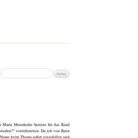
Suchen
nach:
m Marie Meierhofer Institut für das Kind
rafen?“ vorzubereiten. Da ich von Ihren
hr Name beim Thema sofort eingefallen und