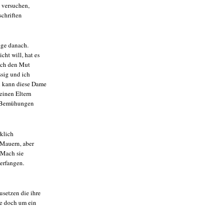
e versuchen,
schriften
nge danach.
ht will, hat es
nsch den Mut
ssig und ich
h kann diese Dame
einen Eltern
en Bemühungen
rklich
 Mauern, aber
! Mach sie
terfangen.
setzen die ihre
ge doch um ein