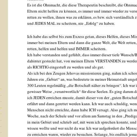
Es ist die Ohnmacht, die diese Therapeutin beschreibt, die Ohnma
Eltern nicht helfen zu können, es immer und immer wieder zu vers
retten zu wollen, ihnen was zu erklären, es bzw. sich verständlich
und JEDES MAL zu scheitern, nie „Erfolg“ zu haben.
Ich habe das selbst bis zum Exzess getan, dieses Helfen, dieses Mi
immer bei meinen Eltern und dann die ganze Welt, die Welt retten
retten, helfen und helfen und IMMER scheitern.
Ich habe verstanden und gefühlt, dass immer dieser tiefe Wunsch/
dahinter gesteckt hat, von meinen Eltern VERSTANDEN zu werden
als RICHTIG eingestuft zu werden und als gut.
Als ich bei den Zeugen Jehovas missionieren ging, nahm ich scho
Jahren ein „Gebiet“ an, was bedeutete in meiner Heimatstadt unge
300 Leuten regelmäßig „die Botschaft näher zu bringen“. Ich war 
gewisser Weise „verantwortlich“ für diese Seelen. Es ging darum d
ich JEDEN erreichen musste, damit dieser von der „guten Botschaf
erfährt und dann gerettet werden kann. Ich war auch schuldig, wen
Menschen nicht erreichte, dann habe ICH versagt. Also ging ich m
Woche, nach der Schule und vor allem am Samstag in den „Predig
in mein Gebiet und schrieb auf, mit wem ich sprechen konnte, und
wissen wollte und wer nicht da war. Ich war aufgefordert die Mens
n
zu erreichen waren, wieder zu besuchen. Solange, bis endlich jema