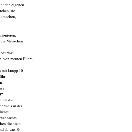
cht den eigenen
uchen, sie
 zu machen,
ssionieren,
, die Menschen
Bedürfnis
, von meinen Eltern
n mit knapp 10
fähr
in
ass
t“
n ich die
ehrmals in der
dienst“
 wer nichts
chen die nicht
nd da war. Es