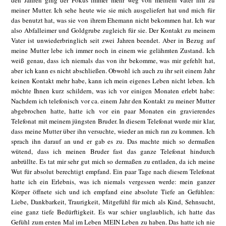
den Jahren ging der Fokus immer mehr weg von meinem Vater hin zu
meiner Mutter. Ich sehe heute wie sie mich ausgeliefert hat und mich für
das benutzt hat, was sie von ihrem Ehemann nicht bekommen hat. Ich war
also Abfalleimer und Goldgrube zugleich für sie. Der Kontakt zu meinem
Vater ist unwiederbringlich seit zwei Jahren beendet. Aber in Bezug auf
meine Mutter lebe ich immer noch in einem wie gelähmten Zustand. Ich
weiß genau, dass ich niemals das von ihr bekomme, was mir gefehlt hat,
aber ich kann es nicht abschließen. Obwohl ich auch zu ihr seit einem Jahr
keinen Kontakt mehr habe, kann ich mein eigenes Leben nicht leben. Ich
möchte Ihnen kurz schildern, was ich vor einigen Monaten erlebt habe:
Nachdem ich telefonisch vor ca. einem Jahr den Kontakt zu meiner Mutter
abgebrochen hatte, hatte ich vor ein paar Monaten ein gravierendes
Telefonat mit meinem jüngsten Bruder. In diesem Telefonat wurde mir klar,
dass meine Mutter über ihn versuchte, wieder an mich ran zu kommen. Ich
sprach ihn darauf an und er gab es zu. Das machte mich so dermaßen
wütend, dass ich meinen Bruder fast das ganze Telefonat hindurch
anbrüllte. Es tat mir sehr gut mich so dermaßen zu entladen, da ich meine
Wut für absolut berechtigt empfand. Ein paar Tage nach diesem Telefonat
hatte ich ein Erlebnis, was ich niemals vergessen werde: mein ganzer
Körper öffnete sich und ich empfand eine absolute Tiefe an Gefühlen:
Liebe, Dankbarkeit, Traurigkeit, Mitgefühl für mich als Kind, Sehnsucht,
eine ganz tiefe Bedürftigkeit. Es war schier unglaublich, ich hatte das
Gefühl zum ersten Mal im Leben MEIN Leben zu haben. Das hatte ich nie