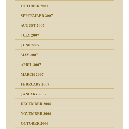
OCTOBER 2007
?
SEPTEMBER 2007
e Heilen?
"
AUGUST 2007
erarbeit
JULY 2007
mich in meiner
JUNE 2007
 Tabu
MAY 2007
en
n
heit
n"
APRIL 2007
MARCH 2007
milie
mit voller Absicht!"
ämpfung
FEBRUARY 2007
walt
antwortet
tive?
Gene!
JANUARY 2007
ung
utem Grund
DECEMBER 2006
Gene!
se durch einen
NOVEMBER 2006
OCTOBER 2006