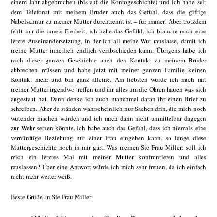
einem Jahr abgebrochen (bis auf die Kontogeschichte) und ich habe seit
dem Telefonat mit meinem Bruder auch das Gefühl, dass die giftige
Nabelschnur zu meiner Mutter durchtrennt ist – für immer! Aber trotzdem
fehlt mir die innere Freiheit, ich habe das Gefühl, ich brauche noch eine
letzte Auseinandersetzung, in der ich all meine Wut rauslasse, damit ich
meine Mutter innerlich endlich verabschieden kann. Übrigens habe ich
nach dieser ganzen Geschichte auch den Kontakt zu meinem Bruder
abbrechen müssen und habe jetzt mit meiner ganzen Familie keinen
Kontakt mehr und bin ganz alleine. Am liebsten würde ich mich mit
meiner Mutter irgendwo treffen und ihr alles um die Ohren hauen was sich
angestaut hat. Dann denke ich auch manchmal daran ihr einen Brief zu
schreiben. Aber da ständen wahrscheinlich nur Sachen drin, die mich noch
wütender machen würden und ich mich dann nicht unmittelbar dagegen
zur Wehr setzen könnte. Ich habe auch das Gefühl, dass ich niemals eine
vernünftige Beziehung mit einer Frau eingehen kann, so lange diese
Muttergeschichte noch in mir gärt. Was meinen Sie Frau Miller: soll ich
mich ein letztes Mal mit meiner Mutter konfrontieren und alles
rauslassen? Über eine Antwort würde ich mich sehr freuen, da ich einfach
nicht mehr weiter weiß.
Beste Grüße an Sie Frau Miller