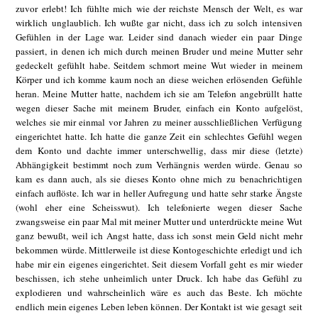
zuvor erlebt! Ich fühlte mich wie der reichste Mensch der Welt, es war
wirklich unglaublich. Ich wußte gar nicht, dass ich zu solch intensiven
Gefühlen in der Lage war. Leider sind danach wieder ein paar Dinge
passiert, in denen ich mich durch meinen Bruder und meine Mutter sehr
gedeckelt gefühlt habe. Seitdem schmort meine Wut wieder in meinem
Körper und ich komme kaum noch an diese weichen erlösenden Gefühle
heran. Meine Mutter hatte, nachdem ich sie am Telefon angebrüllt hatte
wegen dieser Sache mit meinem Bruder, einfach ein Konto aufgelöst,
welches sie mir einmal vor Jahren zu meiner ausschließlichen Verfügung
eingerichtet hatte. Ich hatte die ganze Zeit ein schlechtes Gefühl wegen
dem Konto und dachte immer unterschwellig, dass mir diese (letzte)
Abhängigkeit bestimmt noch zum Verhängnis werden würde. Genau so
kam es dann auch, als sie dieses Konto ohne mich zu benachrichtigen
einfach auflöste. Ich war in heller Aufregung und hatte sehr starke Ängste
(wohl eher eine Scheisswut). Ich telefonierte wegen dieser Sache
zwangsweise ein paar Mal mit meiner Mutter und unterdrückte meine Wut
ganz bewußt, weil ich Angst hatte, dass ich sonst mein Geld nicht mehr
bekommen würde. Mittlerweile ist diese Kontogeschichte erledigt und ich
habe mir ein eigenes eingerichtet. Seit diesem Vorfall geht es mir wieder
beschissen, ich stehe unheimlich unter Druck. Ich habe das Gefühl zu
explodieren und wahrscheinlich wäre es auch das Beste. Ich möchte
endlich mein eigenes Leben leben können. Der Kontakt ist wie gesagt seit