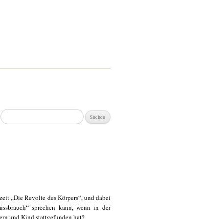
Suchen
nach:
rzeit „Die Revolte des Körpers“, und dabei
issbrauch“ sprechen kann, wenn in der
tern und Kind stattgefunden hat?