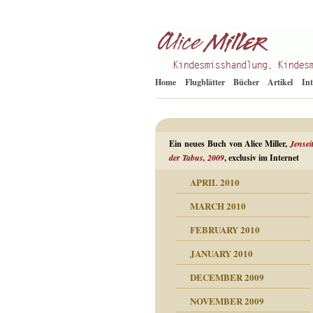
Kindesmisshandlung
Alice Miller de
Home
Flugblätter
Bücher
Artikel
In
Ein neues Buch von Alice Miller,
Jensei
der Tabus, 2009
, exclusiv im Internet
APRIL 2010
ORMATION
MARCH 2010
mation
n als Abwehr
FEBRUARY 2010
esuchten Tränen
JANUARY 2010
hüllt
erungen ausgraben
DECEMBER 2009
dgefühle
erwirrende Psychoanalyse
ampf um die eigene
eschuldete Wut
NOVEMBER 2009
digkeit
nicht mehr im Keis drehen
flosigkeit