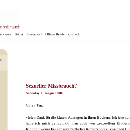
Zum
terviews
Bilder
Leserpost
Offene Briefe
contact
Inhalt
springen
ts
Sexueller Missbrauch?
Saturday 11 August 2007
Guten Tag,
vielen Dank für die klaren Aussagen in Ihren Büchern. Ich lese zu
habe ich mich gefragt, ob man auch von „sexuellem Kindesm
Kindheit wenig bis gar kein zärtlicher Körperkontakt zwischen El