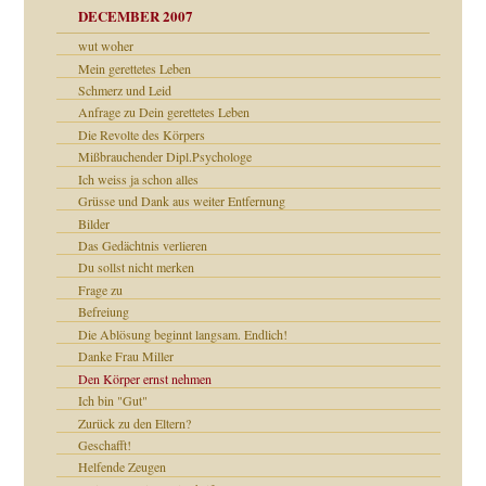
che und Staat
DECEMBER 2007
wut woher
tzen?
Mein gerettetes Leben
Schmerz und Leid
Anfrage zu Dein gerettetes Leben
Die Revolte des Körpers
e Heilen?
"
Mißbrauchender Dipl.Psychologe
Ich weiss ja schon alles
Grüsse und Dank aus weiter Entfernung
mich in meiner
Bilder
Das Gedächtnis verlieren
Du sollst nicht merken
en
Frage zu
n
heit
Befreiung
Die Ablösung beginnt langsam. Endlich!
Danke Frau Miller
milie
Den Körper ernst nehmen
walt
Ich bin "Gut"
Zurück zu den Eltern?
Geschafft!
Helfende Zeugen