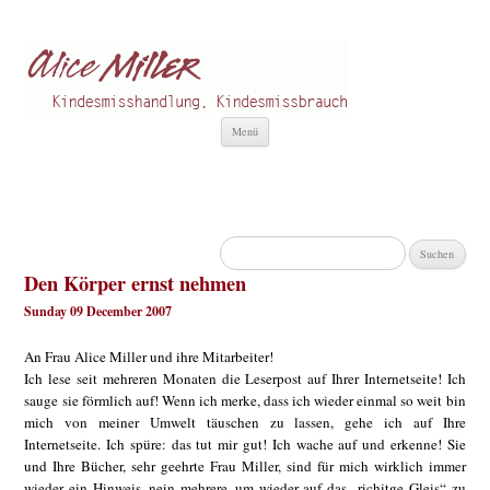
Alice Miller de
Kindesmisshandlung
Zum
Menü
Inhalt
springen
Suchen
nach:
Den Körper ernst nehmen
Sunday 09 December 2007
An Frau Alice Miller und ihre Mitarbeiter!
Ich lese seit mehreren Monaten die Leserpost auf Ihrer Internetseite! Ich
sauge sie förmlich auf! Wenn ich merke, dass ich wieder einmal so weit bin
mich von meiner Umwelt täuschen zu lassen, gehe ich auf Ihre
Internetseite. Ich spüre: das tut mir gut! Ich wache auf und erkenne! Sie
und Ihre Bücher, sehr geehrte Frau Miller, sind für mich wirklich immer
wieder ein Hinweis, nein mehrere, um wieder auf das „richitge Gleis“ zu