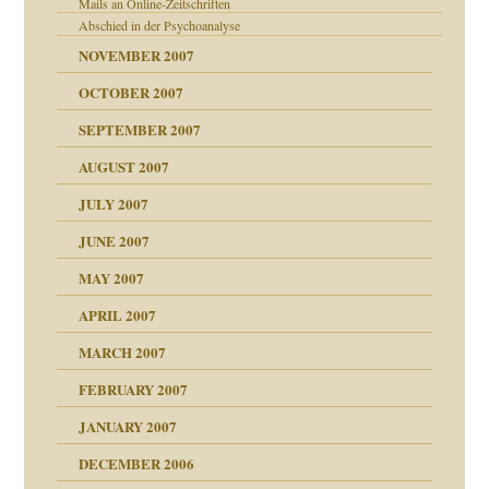
Mails an Online-Zeitschriften
Abschied in der Psychoanalyse
NOVEMBER 2007
OCTOBER 2007
?
SEPTEMBER 2007
AUGUST 2007
erarbeit
JULY 2007
JUNE 2007
 Tabu
MAY 2007
n"
APRIL 2007
MARCH 2007
mit voller Absicht!"
ämpfung
FEBRUARY 2007
antwortet
tive?
Gene!
JANUARY 2007
ung
utem Grund
DECEMBER 2006
Gene!