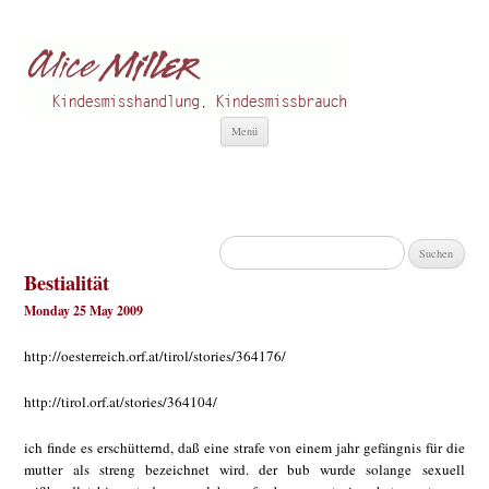
Alice Miller de
Kindesmisshandlung
Zum
Menü
Inhalt
springen
Suchen
nach:
Bestialität
Monday 25 May 2009
http://oesterreich.orf.at/tirol/stories/364176/
http://tirol.orf.at/stories/364104/
ich finde es erschütternd, daß eine strafe von einem jahr gefängnis für die
mutter als streng bezeichnet wird. der bub wurde solange sexuell