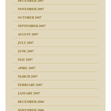
DECEMBER 2007
NOVEMBER 2007
tzen?
OCTOBER 2007
?
SEPTEMBER 2007
e Heilen?
"
AUGUST 2007
erarbeit
JULY 2007
mich in meiner
JUNE 2007
 Tabu
MAY 2007
en
n
heit
n"
APRIL 2007
MARCH 2007
milie
mit voller Absicht!"
ämpfung
FEBRUARY 2007
walt
antwortet
tive?
Gene!
JANUARY 2007
ung
utem Grund
DECEMBER 2006
Gene!
se durch einen
NOVEMBER 2006