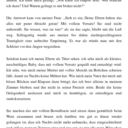
ändern. Ich habe mich gefragt: „Wie kann ich empört sein? Was brauche
ich dazu? Und Warum gelingt es mir bisher nicht?“
Die Antwort kam von meiner Frau: „Sieh es ein, Deine Eltern haben das
alles mit purer Absicht getan! Mit vollem Vorsatz! Sie sind nicht
unbewußt. Sie wissen, was sie tun!“ als sie das sagte, bliebt mir die Luft
weg. Schlagartig wurde aus meiner bis dahin niedergeschlagenen
Traurigkeit eine aufrechte Empörung. Es war als würde man mir den
Schleier vor den Augen wegziehen.
Seitdem kann ich meine Eltern als Täter sehen. ich sehe mich als kleines,
unschuldiges Baby, dass mit vollem Vorsatz gequält und erniedrigt wird.
Ich sehe, wie mich meine Mutter mit voller Absicht im Bettchen schreien
läßt, damit sie Nachts keine Mühen hat. Wie mich mein Vater der mich mit
bösen Blicken und Klapsen dazu bringt, das ich brav alleine in meinem
Zimmer bleiben und ihn nicht in seiner Freizeit störe. Beide die keine
Gelegenheit auslassen und mich zu demütigen, zu erniedrigen und
zurückzusetzen.
Sie machen das mit vollem Bewußtsein und sitzen dann gemütlich beim
Wein zusammen und freuen sich darüber, wie gut es ihnen wieder
gelungen ist, dass ich Nachts nicht mehr aufmucke, dass eingeschüchtert
und still in meinem Zimmer sitze und wie gut sie mir alle mein Wünschen