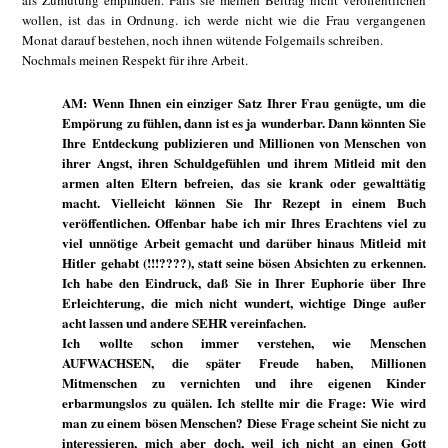
als Zumutung empfinden. Falls sie meinen Beitrag nicht veröffentlichen
wollen, ist das in Ordnung. ich werde nicht wie die Frau vergangenen
Monat darauf bestehen, noch ihnen wütende Folgemails schreiben.
Nochmals meinen Respekt für ihre Arbeit.
AM: Wenn Ihnen ein einziger Satz Ihrer Frau genügte, um die
Empörung zu fühlen, dann ist es ja wunderbar. Dann könnten Sie
Ihre Entdeckung publizieren und Millionen von Menschen von
ihrer Angst, ihren Schuldgefühlen und ihrem Mitleid mit den
armen alten Eltern befreien, das sie krank oder gewalttätig
macht. Vielleicht können Sie Ihr Rezept in einem Buch
veröffentlichen. Offenbar habe ich mir Ihres Erachtens viel zu
viel unnötige Arbeit gemacht und darüber hinaus Mitleid mit
Hitler gehabt (!!!????), statt seine bösen Absichten zu erkennen.
Ich habe den Eindruck, daß Sie in Ihrer Euphorie über Ihre
Erleichterung, die mich nicht wundert, wichtige Dinge außer
acht lassen und andere SEHR vereinfachen.
Ich wollte schon immer verstehen, wie Menschen
AUFWACHSEN, die später Freude haben, Millionen
Mitmenschen zu vernichten und ihre eigenen Kinder
erbarmungslos zu quälen. Ich stellte mir die Frage: Wie wird
man zu einem bösen Menschen? Diese Frage scheint Sie nicht zu
interessieren, mich aber doch, weil ich nicht an einen Gott