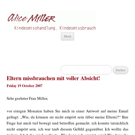
Alice Miller de
Kindesmisshandlung
Zum
Menü
Inhalt
springen
Suchen
nach:
Eltern missbrauchen mit voller Absicht!
Friday 19 October 2007
Sehr geehrter Frau Miller,
vor einigen Monaten haben Sie mich in einer Antwort auf meine Email
gefragt: „Wie, da können sie nicht empört sein (über meine Eltern)?“ Ihre
Frage hat mich tief bewegt und betroffen gemacht. ich konnte tatsächlich
nicht empört sein. ich war taub diesem Gefühl gegenüber. Ich wollte das