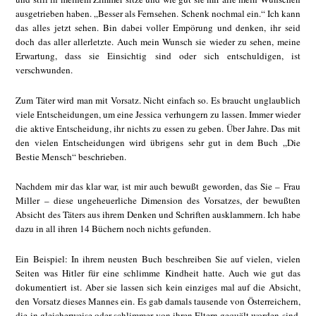
ausgetrieben haben. „Besser als Fernsehen. Schenk nochmal ein.“ Ich kann
das alles jetzt sehen. Bin dabei voller Empörung und denken, ihr seid
doch das aller allerletzte. Auch mein Wunsch sie wieder zu sehen, meine
Erwartung, dass sie Einsichtig sind oder sich entschuldigen, ist
verschwunden.
Zum Täter wird man mit Vorsatz. Nicht einfach so. Es braucht unglaublich
viele Entscheidungen, um eine Jessica verhungern zu lassen. Immer wieder
die aktive Entscheidung, ihr nichts zu essen zu geben. Über Jahre. Das mit
den vielen Entscheidungen wird übrigens sehr gut in dem Buch „Die
Bestie Mensch“ beschrieben.
Nachdem mir das klar war, ist mir auch bewußt geworden, das Sie – Frau
Miller – diese ungeheuerliche Dimension des Vorsatzes, der bewußten
Absicht des Täters aus ihrem Denken und Schriften ausklammern. Ich habe
dazu in all ihren 14 Büchern noch nichts gefunden.
Ein Beispiel: In ihrem neusten Buch beschreiben Sie auf vielen, vielen
Seiten was Hitler für eine schlimme Kindheit hatte. Auch wie gut das
dokumentiert ist. Aber sie lassen sich kein einziges mal auf die Absicht,
den Vorsatz dieses Mannes ein. Es gab damals tausende von Österreichern,
die in gleicherweise oder schlimmer von ihren Eltern gequält worden sind,