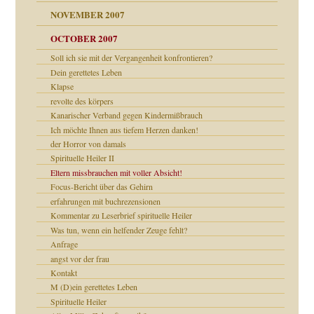
NOVEMBER 2007
tzen?
OCTOBER 2007
Soll ich sie mit der Vergangenheit konfrontieren?
Dein gerettetes Leben
e Heilen?
"
Klapse
revolte des körpers
erarbeit
Kanarischer Verband gegen Kindermißbrauch
mich in meiner
Ich möchte Ihnen aus tiefem Herzen danken!
der Horror von damals
Spirituelle Heiler II
en
Eltern missbrauchen mit voller Absicht!
n
heit
n"
Focus-Bericht über das Gehirn
erfahrungen mit buchrezensionen
Kommentar zu Leserbrief spirituelle Heiler
milie
mit voller Absicht!"
Was tun, wenn ein helfender Zeuge fehlt?
walt
Anfrage
angst vor der frau
Kontakt
M (D)ein gerettetes Leben
Spirituelle Heiler