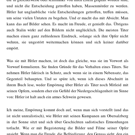
und nicht die Entscheidung getroffen haben, Massenmörder zu werden.
Hitler hat unglaubliche viele Entscheidungen getroffen, treffen müssen,
um seine vielen Untaten zu begehen. Und er macht das mit Absicht. Man
kann das auf Bilder sehen. Es macht im Freude, er genießt das. Übrigens
auch Stalin wirkt auf den Bildern nicht unglücklich. Die meisten Täter
machen einen ganz zufriedenen Eindruck, solange sich ihre Opfer nicht
wehren, sie ungestört weitermachen können und sich keiner darüber
empört.
Was sie mit Hitler machen, ist doch das gleiche, was sie im Vorwort als
Vorwurf formulieren. Sie finden Gründe für das Verhalten eines Täters. Sie
nehmen Hitler faktisch in Schutz, auch wenn sie in einem Nebensatz, das
Gegenteil behaupten. Und so spüre ich, wenn ich dieses Abschnitt in
ihrem Buch lese, weder Empörung über Hitler als Täter noch Mitleid mit
seinen Opfern, sondern eher ein Gefühl der Niedergeschlagenheit im Sinne
von: Hitler ist halt auch ein armes Schwein gewesen.
Ich meine, Empörung kommt doch auf, wenn man sich vorstellt (und das
ist nicht unrealistisch), wie Hitler mit seinen Kumpanen am Obersalzberg
in der Sonne sitzt und sich über Geschichten sadistisches Ermordungen
totlacht. Wie er mit Begeisterung die Bilder und Filme seiner Opfer
ansieht. Wenn man die Freude, die Befriedigung, den Genuss sieht, den ein