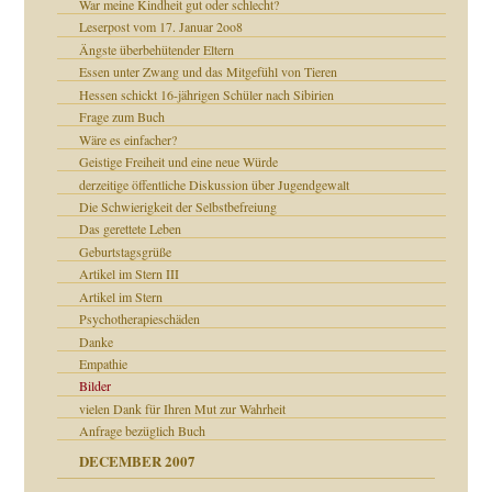
War meine Kindheit gut oder schlecht?
mich in meiner
Leserpost vom 17. Januar 2oo8
Ängste überbehütender Eltern
Essen unter Zwang und das Mitgefühl von Tieren
Hessen schickt 16-jährigen Schüler nach Sibirien
heit
Frage zum Buch
Wäre es einfacher?
Geistige Freiheit und eine neue Würde
milie
derzeitige öffentliche Diskussion über Jugendgewalt
Die Schwierigkeit der Selbstbefreiung
Das gerettete Leben
Geburtstagsgrüße
Artikel im Stern III
Artikel im Stern
Psychotherapieschäden
Danke
Empathie
Bilder
vielen Dank für Ihren Mut zur Wahrheit
Anfrage bezüglich Buch
DECEMBER 2007