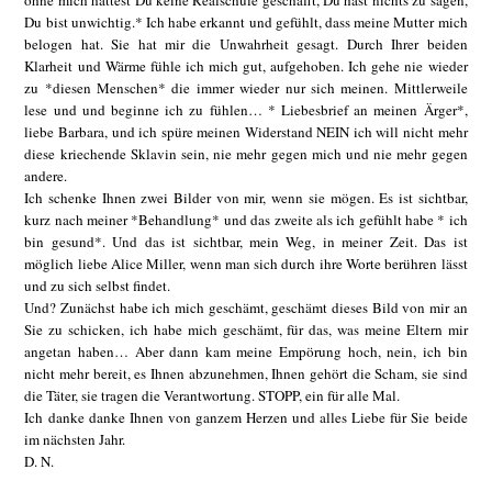
ohne mich hättest Du keine Realschule geschafft, Du hast nichts zu sagen,
Du bist unwichtig.* Ich habe erkannt und gefühlt, dass meine Mutter mich
belogen hat. Sie hat mir die Unwahrheit gesagt. Durch Ihrer beiden
Klarheit und Wärme fühle ich mich gut, aufgehoben. Ich gehe nie wieder
zu *diesen Menschen* die immer wieder nur sich meinen. Mittlerweile
lese und und beginne ich zu fühlen… * Liebesbrief an meinen Ärger*,
liebe Barbara, und ich spüre meinen Widerstand NEIN ich will nicht mehr
diese kriechende Sklavin sein, nie mehr gegen mich und nie mehr gegen
andere.
Ich schenke Ihnen zwei Bilder von mir, wenn sie mögen. Es ist sichtbar,
kurz nach meiner *Behandlung* und das zweite als ich gefühlt habe * ich
bin gesund*. Und das ist sichtbar, mein Weg, in meiner Zeit. Das ist
möglich liebe Alice Miller, wenn man sich durch ihre Worte berühren lässt
und zu sich selbst findet.
Und? Zunächst habe ich mich geschämt, geschämt dieses Bild von mir an
Sie zu schicken, ich habe mich geschämt, für das, was meine Eltern mir
angetan haben… Aber dann kam meine Empörung hoch, nein, ich bin
nicht mehr bereit, es Ihnen abzunehmen, Ihnen gehört die Scham, sie sind
die Täter, sie tragen die Verantwortung. STOPP, ein für alle Mal.
Ich danke danke Ihnen von ganzem Herzen und alles Liebe für Sie beide
im nächsten Jahr.
D. N.