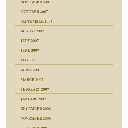
NOVEMBER 2007
OCTOBER 2007
?
SEPTEMBER 2007
AUGUST 2007
erarbeit
JULY 2007
JUNE 2007
 Tabu
MAY 2007
n"
APRIL 2007
MARCH 2007
mit voller Absicht!"
ämpfung
FEBRUARY 2007
antwortet
tive?
Gene!
JANUARY 2007
ung
utem Grund
DECEMBER 2006
Gene!
se durch einen
NOVEMBER 2006
OCTOBER 2006