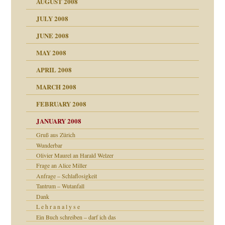
AUGUST 2008
tern
JULY 2008
JUNE 2008
MAY 2008
APRIL 2008
indlicher
MARCH 2008
FEBRUARY 2008
27. Juni 2008
JANUARY 2008
che und Staat
Gruß aus Zürich
Wunderbar
Olivier Maurel an Harald Welzer
tzen?
Frage an Alice Miller
Anfrage – Schlaflosigkeit
Tantrum – Wutanfall
Dank
e Heilen?
"
L e h r a n a l y s e
Ein Buch schreiben – darf ich das