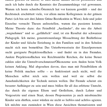
auch ich habe durch die Kenntnis der Zusammenhänge viel gewonnen.
Warum ich heute schreibe:Österreich hat vor kurzem gewählt – und der
Rechtsruck erschüttert viele, vor allem meine Kolleginnen in der grünen
Partei (ich bin seit drei Jahren Grüne Bezirksrätin in Wien). Jede und jeder
Einzelne versucht Thesen aufzustellen, warum das passieren konnte.
Meine Theorie dazu: das Feindbild „Ausländer“, die uns die Arbeit
„wegnehmen“ und so „gefährlich“ sind, ist ein Resultat der schwarzen
Pädagogik. Ich meine, generationenlange Missachtung der Bedürfnisse
der Kinder und falsche Erziehung in den Familien und in den Schulen
macht sich nun bemerkbar. Das Unterbewusstsein der Einzelpersonen
sucht geeignete Projektionsflächen – und findet sie in den Fremden.
Andere Projektionsflächen wie Reichtum/die Reichen, die keine Steuer
zahlen oder die Umweltverschmutzer/Ölkonzerne usw. finden beim Volk
keinen Anklang. Mal abgesehen davon, dass man mit Feindbildern eh
keine Politik machen sollte – es funktioniert auch nicht, weil die
Menschen selbst reich sein wollen und weil sie selbst die
Annehmlichkeiten der Technik nutzen wollen. Der Fremde scheint ein
besserer Aufhänger zu sein und muss büßen für all das erlittene Unrecht,
das durch die eigenen Eltern und Großeltern, durch Lehrer und
Vorgesetzte und einen Staat, dessen Proponenten ja auch missbrauchte
Kinder sein dürften, sonst würden sie nicht so lieblos und achtlos agieren.
Ich möchte nun zumindest in Wien diese Ansichten thematisieren und