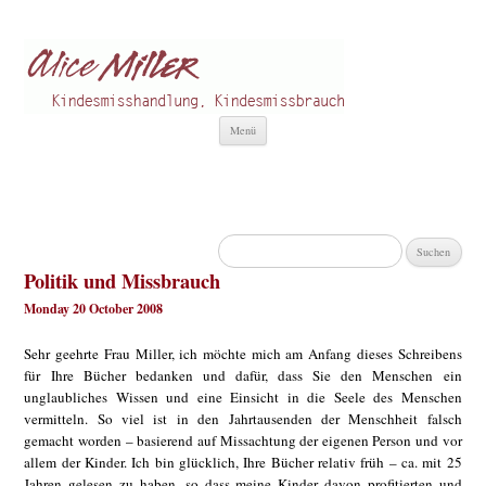
Alice Miller de
Kindesmisshandlung
Zum
Menü
Inhalt
springen
Suchen
nach:
Politik und Missbrauch
Monday 20 October 2008
Sehr geehrte Frau Miller, ich möchte mich am Anfang dieses Schreibens
für Ihre Bücher bedanken und dafür, dass Sie den Menschen ein
unglaubliches Wissen und eine Einsicht in die Seele des Menschen
vermitteln. So viel ist in den Jahrtausenden der Menschheit falsch
gemacht worden – basierend auf Missachtung der eigenen Person und vor
allem der Kinder. Ich bin glücklich, Ihre Bücher relativ früh – ca. mit 25
Jahren gelesen zu haben, so dass meine Kinder davon profitierten und