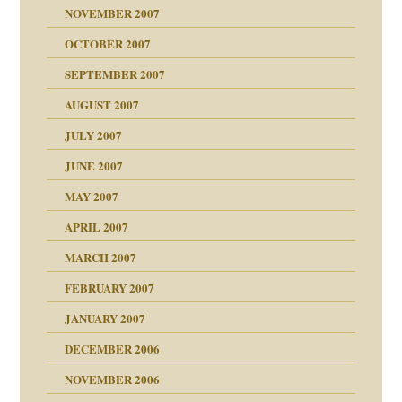
NOVEMBER 2007
tzen?
OCTOBER 2007
?
SEPTEMBER 2007
e Heilen?
"
AUGUST 2007
erarbeit
JULY 2007
mich in meiner
JUNE 2007
 Tabu
MAY 2007
en
n
heit
n"
APRIL 2007
MARCH 2007
milie
mit voller Absicht!"
ämpfung
FEBRUARY 2007
walt
antwortet
tive?
Gene!
JANUARY 2007
ung
utem Grund
DECEMBER 2006
Gene!
se durch einen
NOVEMBER 2006