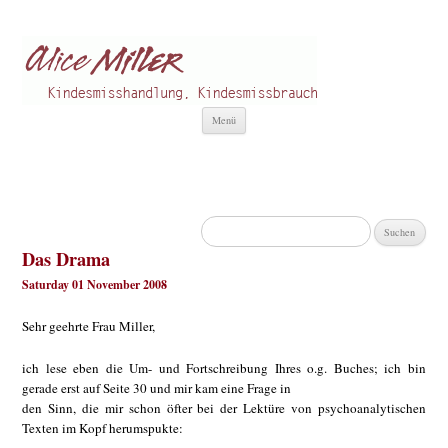
Alice Miller de
Kindesmisshandlung
Zum
Menü
Inhalt
springen
Suchen
nach:
Das Drama
Saturday 01 November 2008
Sehr geehrte Frau Miller,
ich lese eben die Um- und Fortschreibung Ihres o.g. Buches; ich bin
gerade erst auf Seite 30 und mir kam eine Frage in
den Sinn, die mir schon öfter bei der Lektüre von psychoanalytischen
Texten im Kopf herumspukte: