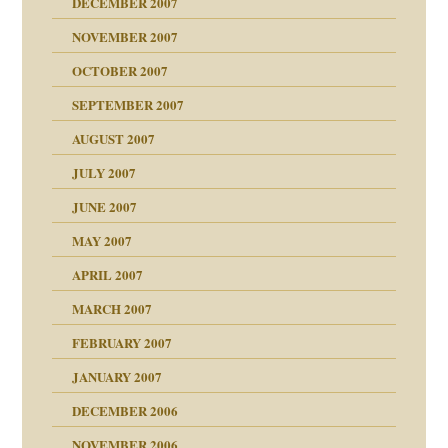
DECEMBER 2007
NOVEMBER 2007
tzen?
OCTOBER 2007
?
SEPTEMBER 2007
e Heilen?
"
AUGUST 2007
erarbeit
JULY 2007
mich in meiner
JUNE 2007
 Tabu
MAY 2007
en
n
heit
n"
APRIL 2007
MARCH 2007
milie
mit voller Absicht!"
ämpfung
FEBRUARY 2007
walt
antwortet
tive?
Gene!
JANUARY 2007
ung
utem Grund
DECEMBER 2006
Gene!
se durch einen
NOVEMBER 2006