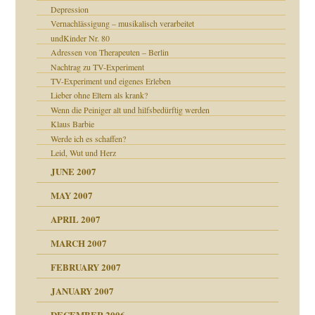
Depression
Vernachlässigung – musikalisch verarbeitet
milie
mit voller Absicht!"
undKinder Nr. 80
walt
antwortet
Adressen von Therapeuten – Berlin
ung
Nachtrag zu TV-Experiment
utem Grund
TV-Experiment und eigenes Erleben
Lieber ohne Eltern als krank?
Wenn die Peiniger alt und hilfsbedürftig werden
Klaus Barbie
Werde ich es schaffen?
Leid, Wut und Herz
JUNE 2007
MAY 2007
APRIL 2007
MARCH 2007
ämpfung
FEBRUARY 2007
tive?
Gene!
JANUARY 2007
DECEMBER 2006