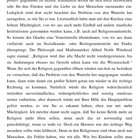
positiv gegenüber zu stellen, schließlich setzen sie sich doch inzwischen
sehr für den Frieden und die Liebe zu den Menschen zueinander ein.
Lediglich wird dort nicht beachtet das Problem von den Wurzeln her
anzugehen, so wie Sie es tun. Letztendlich hätte man mit den Kirchen eine
höhere Mächtigkeit, von wo aus auch mehr Einfluß auf andere staatliche
Institutionen genommen werden kann, z.B. auch auf Religionsunterricht.
So könnte der Glaube eine Vorreiterrolle übernehmen, von wo aus dann
vielleicht auch im Sozialkunde- oder Biologieunterricht der Funke
überspringt. Der Philosoph und Mathematiker Alfred North Witehead
sagte einmal: „Religion wird ihre alte Macht nicht wiedergewinnen, bis
sie Änderungen ebenso ins Gesicht sehen kann wie die Wissenschaft.“
Wenn Sie sich der Religion gegenüber öffnen würden um dort zu bewirken
zu versuchen, daß das Problem von den Wurzeln her angegangen werden
kann, dann wäre damit ein großer Schritt getan um wieder in die richtige
Richtung zu kommen. Natürlich würde die Religion wahrscheinlich
weiterhin unverständliches, widersprüchliches und sonstig sinnloses
weiter verbreiten, aber dennoch würde mit Ihrer Hilfe das Hauptproblem
gelöst werden, so wie Sie es erkannt haben, eben nur mit mehr
Mächtigkeit. Ich möchte damit nicht sagen, daß Sie keine Kritik mehr an
Religion mehr üben sollen, denn auch das ist notwendig und
gerechtfertigt, wenn es wahr ist. Doch ein Hinweis wie der richtige Weg
aussehen sollte wäre hilfreich. Denn in den Religionen sind eben auch nur
Menschen, die Fehler haben, wie wir alle. Wie bei Kindern sollte man