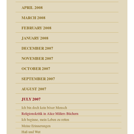
APRIL 2008
indlicher
MARCH 2008
FEBRUARY 2008
27. Juni 2008
JANUARY 2008
che und Staat
DECEMBER 2007
NOVEMBER 2007
tzen?
OCTOBER 2007
?
SEPTEMBER 2007
e Heilen?
"
AUGUST 2007
erarbeit
JULY 2007
mich in meiner
Ich bin doch kein böser Mensch
 Tabu
Religionskritik in Alice Millers Büchern
Ich beginne, mein Leben zu retten
en
Meine Erinnerungen
n
heit
n"
Haß und Wut