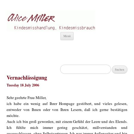
Alice Miller de
Kindesmisshandlung
Zum
Menü
Inhalt
springen
Suchen
nach:
Vernachlässigung
Tuesday 18 July 2006
Sehr geehrte Frau Miller,
ich habe ein wenig auf Ihrer Hompage gestöbert, und vieles gelesen,
entweder von Ihnen oder von Ihren Lesern, daß ich gerne bestätigen
möchte.
Auch ich bin groß geworden, mit einem Gefühl der Leere und des Elends.
Ich fühlte mich immer gering geschätzt, mißverstanden und
ausgeschlossen, ohne Selbstvertrauen. Ich war immer Außenseiter und bin