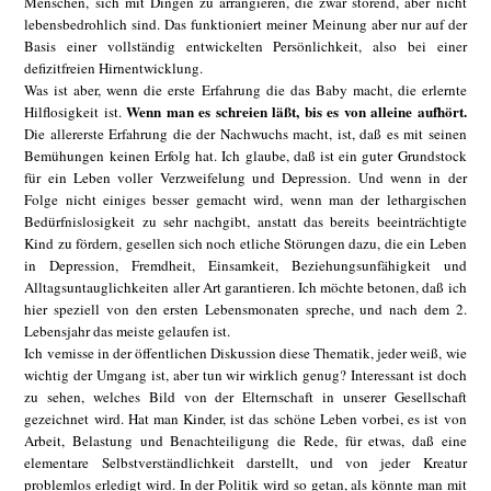
Menschen, sich mit Dingen zu arrangieren, die zwar störend, aber nicht
lebensbedrohlich sind. Das funktioniert meiner Meinung aber nur auf der
Basis einer vollständig entwickelten Persönlichkeit, also bei einer
defizitfreien Hirnentwicklung.
Was ist aber, wenn die erste Erfahrung die das Baby macht, die erlernte
Wenn man es schreien läßt, bis es von alleine aufhört.
Hilflosigkeit ist.
Die allererste Erfahrung die der Nachwuchs macht, ist, daß es mit seinen
Bemühungen keinen Erfolg hat. Ich glaube, daß ist ein guter Grundstock
für ein Leben voller Verzweifelung und Depression. Und wenn in der
Folge nicht einiges besser gemacht wird, wenn man der lethargischen
Bedürfnislosigkeit zu sehr nachgibt, anstatt das bereits beeinträchtigte
Kind zu fördern, gesellen sich noch etliche Störungen dazu, die ein Leben
in Depression, Fremdheit, Einsamkeit, Beziehungsunfähigkeit und
Alltagsuntauglichkeiten aller Art garantieren. Ich möchte betonen, daß ich
hier speziell von den ersten Lebensmonaten spreche, und nach dem 2.
Lebensjahr das meiste gelaufen ist.
Ich vemisse in der öffentlichen Diskussion diese Thematik, jeder weiß, wie
wichtig der Umgang ist, aber tun wir wirklich genug? Interessant ist doch
zu sehen, welches Bild von der Elternschaft in unserer Gesellschaft
gezeichnet wird. Hat man Kinder, ist das schöne Leben vorbei, es ist von
Arbeit, Belastung und Benachteiligung die Rede, für etwas, daß eine
elementare Selbstverständlichkeit darstellt, und von jeder Kreatur
problemlos erledigt wird. In der Politik wird so getan, als könnte man mit