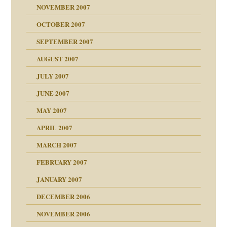
NOVEMBER 2007
tzen?
OCTOBER 2007
?
SEPTEMBER 2007
e Heilen?
"
AUGUST 2007
erarbeit
JULY 2007
mich in meiner
JUNE 2007
 Tabu
MAY 2007
en
n
heit
n"
APRIL 2007
MARCH 2007
milie
mit voller Absicht!"
ämpfung
FEBRUARY 2007
walt
antwortet
tive?
Gene!
JANUARY 2007
ung
utem Grund
DECEMBER 2006
Gene!
se durch einen
NOVEMBER 2006