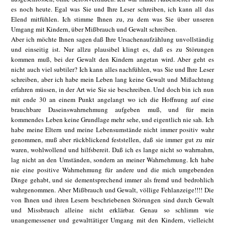
es noch heute. Egal was Sie und Ihre Leser schreiben, ich kann all das
Elend mitfühlen. Ich stimme Ihnen zu, zu dem was Sie über unseren
Umgang mit Kindern, über Mißbrauch und Gewalt schreiben.
Aber ich möchte Ihnen sagen daß Ihre Ursachenaufzählung unvollständig
und einseitig ist. Nur allzu plausibel klingt es, daß es zu Störungen
kommen muß, bei der Gewalt den Kindern angetan wird. Aber geht es
nicht auch viel subtiler? Ich kann alles nachfühlen, was Sie und Ihre Leser
schreiben, aber ich habe mein Leben lang keine Gewalt und Mißachtung
erfahren müssen, in der Art wie Sie sie beschreiben. Und doch bin ich nun
mit ende 30 an einem Punkt angelangt wo ich die Hoffnung auf eine
brauchbare Daseinswahrnehmung aufgeben muß, und für mein
kommendes Leben keine Grundlage mehr sehe, und eigentlich nie sah. Ich
habe meine Eltern und meine Lebensumstände nicht immer positiv wahr
genommen, muß aber rückblickend feststellen, daß sie immer gut zu mir
waren, wohlwollend und hilfsbereit. Daß ich es lange nicht so wahrnahm,
lag nicht an den Umständen, sondern an meiner Wahrnehmung. Ich habe
nie eine positive Wahrnehmung für andere und die mich umgebenden
Dinge gehabt, und sie dementsprechend immer als fremd und bedrohlich
wahrgenommen. Aber Mißbrauch und Gewalt, völlige Fehlanzeige!!!! Die
von Ihnen und ihren Lesern beschriebenen Störungen sind durch Gewalt
und Missbrauch alleine nicht erklärbar. Genau so schlimm wie
unangemessener und gewalttätiger Umgang mit den Kindern, vielleicht