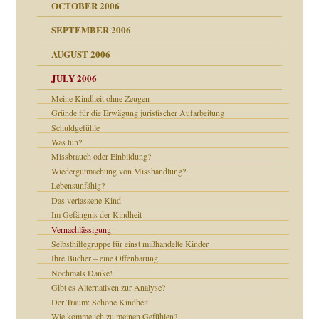
OCTOBER 2006
SEPTEMBER 2006
AUGUST 2006
ollt"
JULY 2006
chaft
Meine Kindheit ohne Zeugen
Gründe für die Erwägung juristischer Aufarbeitung
rn wäre. . .
Schuldgefühle
Was tun?
Missbrauch oder Einbildung?
Wiedergutmachung von Misshandlung?
ums…
Lebensunfähig?
Das verlassene Kind
Im Gefängnis der Kindheit
Vernachlässigung
ruckt
Selbsthilfegruppe für einst mißhandelte Kinder
Ihre Bücher – eine Offenbarung
Nochmals Danke!
Gibt es Alternativen zur Analyse?
Der Traum: Schöne Kindheit
nd
Wie komme ich zu meinen Gefühlen?