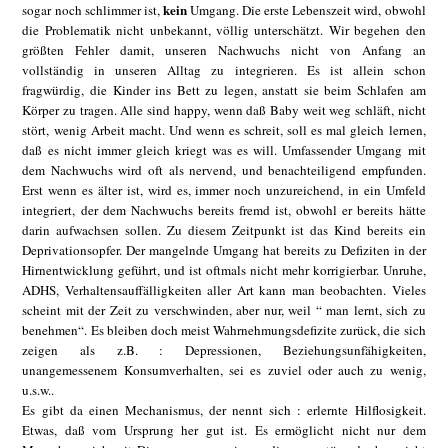
kein
sogar noch schlimmer ist,
Umgang. Die erste Lebenszeit wird, obwohl
die Problematik nicht unbekannt, völlig unterschätzt. Wir begehen den
größten Fehler damit, unseren Nachwuchs nicht von Anfang an
vollständig in unseren Alltag zu integrieren. Es ist allein schon
fragwürdig, die Kinder ins Bett zu legen, anstatt sie beim Schlafen am
Körper zu tragen. Alle sind happy, wenn daß Baby weit weg schläft, nicht
stört, wenig Arbeit macht. Und wenn es schreit, soll es mal gleich lernen,
daß es nicht immer gleich kriegt was es will. Umfassender Umgang mit
dem Nachwuchs wird oft als nervend, und benachteiligend empfunden.
Erst wenn es älter ist, wird es, immer noch unzureichend, in ein Umfeld
integriert, der dem Nachwuchs bereits fremd ist, obwohl er bereits hätte
darin aufwachsen sollen. Zu diesem Zeitpunkt ist das Kind bereits ein
Deprivationsopfer. Der mangelnde Umgang hat bereits zu Defiziten in der
Hirnentwicklung geführt, und ist oftmals nicht mehr korrigierbar. Unruhe,
ADHS, Verhaltensauffälligkeiten aller Art kann man beobachten. Vieles
scheint mit der Zeit zu verschwinden, aber nur, weil “ man lernt, sich zu
benehmen“. Es bleiben doch meist Wahrnehmungsdefizite zurück, die sich
zeigen als z.B. : Depressionen, Beziehungsunfähigkeiten,
unangemessenem Konsumverhalten, sei es zuviel oder auch zu wenig,
u.s.w..
Es gibt da einen Mechanismus, der nennt sich : erlernte Hilflosigkeit.
Etwas, daß vom Ursprung her gut ist. Es ermöglicht nicht nur dem