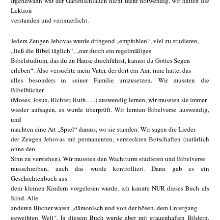
Irgendwann war der Gartenschlauch nicht mehr notwendig, wir hatten die
Lektion
verstanden und verinnerlicht.
Jedem Zeugen Jehovas wurde dringend „empfohlen“, viel zu studieren,
„ließ die Bibel täglich“, „nur durch ein regelmäßiges
Bibelstudium, das du zu Hause durchführst, kannst du Gottes Segen
erleben“. Also versuchte mein Vater, der dort ein Amt inne hatte, das
alles besonders in seiner Familie umzusetzen. Wir mussten die
Bibelbücher
(Moses, Josua, Richter, Ruth…..) auswendig lernen, wir mussten sie immer
wieder aufsagen, es wurde überprüft. Wir lernten Bibelverse auswendig,
und
machten eine Art „Spiel“ daraus, wo sie standen. Wir sagen die Lieder
der Zeugen Jehovas mit permanenten, versteckten Botschaften (natürlich
ohne den
Sinn zu verstehen). Wir mussten den Wachtturm studieren und Bibelverse
rausschreiben, auch das wurde kontrolliert. Dann gab es ein
Geschichtenbuch aus
dem kleinen Kindern vorgelesen wurde, ich kannte NUR dieses Buch als
Kind. Alle
anderen Bücher waren „dämonisch und von der bösen, dem Untergang
geweihten Welt“. In diesem Buch wurde aber mit grauenhaften Bildern,