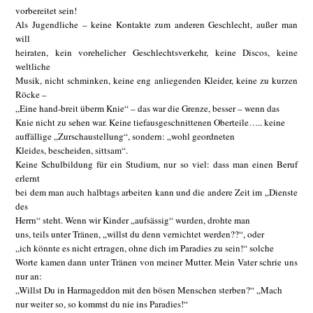
vorbereitet sein!
Als Jugendliche – keine Kontakte zum anderen Geschlecht, außer man
will
heiraten, kein vorehelicher Geschlechtsverkehr, keine Discos, keine
weltliche
Musik, nicht schminken, keine eng anliegenden Kleider, keine zu kurzen
Röcke –
„Eine hand-breit überm Knie“ – das war die Grenze, besser – wenn das
Knie nicht zu sehen war. Keine tiefausgeschnittenen Oberteile….. keine
auffällige „Zurschaustellung“, sondern: „wohl geordneten
Kleides, bescheiden, sittsam“.
Keine Schulbildung für ein Studium, nur so viel: dass man einen Beruf
erlernt
bei dem man auch halbtags arbeiten kann und die andere Zeit im „Dienste
des
Herrn“ steht. Wenn wir Kinder „aufsässig“ wurden, drohte man
uns, teils unter Tränen, „willst du denn vernichtet werden??“, oder
„ich könnte es nicht ertragen, ohne dich im Paradies zu sein!“ solche
Worte kamen dann unter Tränen von meiner Mutter. Mein Vater schrie uns
nur an:
„Willst Du in Harmageddon mit den bösen Menschen sterben?“ „Mach
nur weiter so, so kommst du nie ins Paradies!“