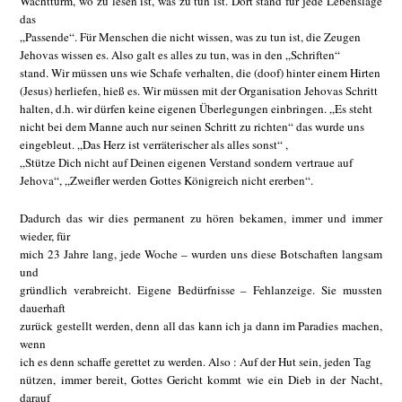
Wachtturm, wo zu lesen ist, was zu tun ist. Dort stand für jede Lebenslage
das
„Passende“. Für Menschen die nicht wissen, was zu tun ist, die Zeugen
Jehovas wissen es. Also galt es alles zu tun, was in den „Schriften“
stand. Wir müssen uns wie Schafe verhalten, die (doof) hinter einem Hirten
(Jesus) herliefen, hieß es. Wir müssen mit der Organisation Jehovas Schritt
halten, d.h. wir dürfen keine eigenen Überlegungen einbringen. „Es steht
nicht bei dem Manne auch nur seinen Schritt zu richten“ das wurde uns
eingebleut. „Das Herz ist verräterischer als alles sonst“ ,
„Stütze Dich nicht auf Deinen eigenen Verstand sondern vertraue auf
Jehova“, „Zweifler werden Gottes Königreich nicht ererben“.
Dadurch das wir dies permanent zu hören bekamen, immer und immer
wieder, für
mich 23 Jahre lang, jede Woche – wurden uns diese Botschaften langsam
und
gründlich verabreicht. Eigene Bedürfnisse – Fehlanzeige. Sie mussten
dauerhaft
zurück gestellt werden, denn all das kann ich ja dann im Paradies machen,
wenn
ich es denn schaffe gerettet zu werden. Also : Auf der Hut sein, jeden Tag
nützen, immer bereit, Gottes Gericht kommt wie ein Dieb in der Nacht,
darauf