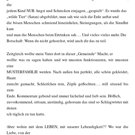
die
jedem Kind NUR Angst und Schrecken einjagen, „gespielt“. Es wurde das
„wilde Tier“ (Satan) abgebildet, man sah wie sich die Erde auftat und
die bösen Menschen schreiend hineinfielen, Steinigungen, als die Sinnflut
kam
und man die Menschen beim Ertrinken sah…. Und vieles vieles mehr. Die
Botschaft: Wenn du nicht gehorchst, wird auch dir das zu teil.
Zeitgleich wollte mein Vater dort in dieser „Gemeinde“ Macht, er
wollte was zu sagen haben und wir mussten funktionieren, wir mussten
eine
MUSTERFAMILIE werden. Nach außen hin perfekt, alle schön gekleidet,
Haare
zurecht gemacht, Schleifchen rein, Zöpfe geflochten…. still sitzend bis
zum
Ende. Kommentare gebend und immer lächelnd und lieb sein. Höflich,
zuvorkommend, sittsam, anständig, gehorsam das sind so Schlagwörter mit
denen
ich täglich zu tun hatte.
Aber wohin mit dem LEBEN, mit unserer Lebendigkeit?? Wo war die
Liebe, von der