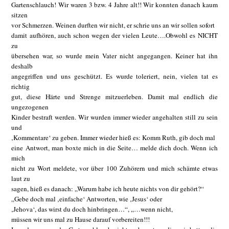
Gartenschlauch! Wir waren 3 bzw. 4 Jahre alt!! Wir konnten danach kaum
sitzen
vor Schmerzen. Weinen durften wir nicht, er schrie uns an wir sollen sofort
damit aufhören, auch schon wegen der vielen Leute….Obwohl es NICHT
zu
übersehen war, so wurde mein Vater nicht angegangen. Keiner hat ihn
deshalb
angegriffen und uns geschützt. Es wurde toleriert, nein, vielen tat es
richtig
gut, diese Härte und Strenge mitzuerleben. Damit mal endlich die
ungezogenen
Kinder bestraft werden. Wir wurden immer wieder angehalten still zu sein
und
‚Kommentare‘ zu geben. Immer wieder hieß es: Komm Ruth, gib doch mal
eine Antwort, man boxte mich in die Seite… melde dich doch. Wenn ich
mich
nicht zu Wort meldete, vor über 100 Zuhörern und mich schämte etwas
laut zu
sagen, hieß es danach: „Warum habe ich heute nichts von dir gehört?“
„Gebe doch mal ‚einfache‘ Antworten, wie ‚Jesus‘ oder
‚Jehova‘, das wirst du doch hinbringen…“, „…wenn nicht,
müssen wir uns mal zu Hause darauf vorbereiten!!!