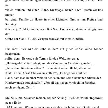
genannten Versammlungen fanden 3 Mal wöchentlich statt, in einem Saal
mit
vielen Stühlen und einer Bühne. Dienstags (Dauer: 1 Std.) trafen wir uns
immer
bei einer Familie zu Hause in einer kleineren Gruppe, am Freitag und
Sonntag
(Dauer: je 2 Std.) jeweils im großen Saal. Dort kamen dann, abhängig von
der
Größe der Stadt,150-200 Zeugen Jehovas mit ihren Kindern.
Das Jahr 1975 war ein Jahr in dem ein guter Christ keine Kinder
bekommen
sollte, denn: Es wurde als Termin für den Weltuntergang,
„Harmageddon“ festgelegt, und den Zeugen ins Gewissen geredet….
„Ist es denn für einen reifen Christen nicht seine Pflicht, alle seine
Kraft in den Dienst Jehovas zu stellen?“, „Es liegt doch auf der
Hand, dass man in einer Welt, in der Satan und seine Dämonen wüten, den
Kinderwunsch zurückstellt!“, „Für all das haben wir doch im Paradies
noch genügend Zeit!“
Meine Eltern bekamen meinen Bruder Anfang 1975, ich wurde ungewollt
gegen Ende
1975 geboren. Wir mussten erzogen werden, nach dem was ‚Richtig und