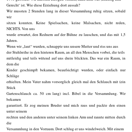
Gerecht‘ ist. Wie diese Erziehung dort aussah?
Wir mussten 2 Stunden lang in dieser Versammlung ruhig sitzen, sobald
wir
sitzen konnten. Keine Spielsachen, keine Malsachen, nicht reden,
NICHTS. Von uns
wurde erwartet, den Rednern auf der Bühne zu lauschen, und das mit 1,5
Jahren.
Wenn wir „laut“ wurden, schnappte uns unsere Mutter und riss uns aus
der Stuhlreihe in den hinteren Raum, an all den Menschen vorbei, die teils
mitleidig und teils wütend auf uns drein blickten. Das war ein Raum, in
dem die
Kinder geschimpft bekamen, beaufsichtigt wurden, oder einfach nur
Schläge
erhielten. Mein Vater nahm vorsorglich gleich mal den Schlauch mit (ein
Stück
Gartenschlauch ca. 50 cm lang) incl. Bibel in die Versammlung. Wir
bekamen
garantiert. Er zog meinen Bruder und mich raus und packte den einen
unter seinem
rechten und den anderen unter seinem linken Arm und rannte mitten durch
die
Versammlung in den Vorraum. Dort schlug er uns windelweich. Mit einem