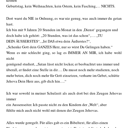
keinen
Geburtstag, kein Weihnachten, kein Ostern, kein Fasching,… NICHTS.
Dort warst du NIE in Ordnung, es war nie genug, was auch immer du getan
hast.
Ich bin mit 9 Jahren 20 Stunden im Monat in den ‚Dienst‘ gegangen und
doch habe ich gehört: „20 Stunden, was ist das schon“,…. „TU
DEIN ÄUSSERSTES“, „Ist DAS etwa dein Äußerstes?“,
„Schenke Gott dein GANZES Herz, nur so wirst Du Gelingen haben.“
Wenn es mir schlecht ging, so lag es IMMER AN MIR, ich habe wohl
nicht
genügend studiert, „Satan lässt nicht locker, er beobachtet uns immer und
überall, er findet eine Stelle in dir…. Du musst noch mehr studieren, noch
mehr beten, dich noch mehr für Gott einsetzen, verharre im Gebet, schütte
Jehova Dein Herz aus, gib dich hin….“
Ich war sowohl in meiner Schulzeit als auch dort bei den Zeugen Jehovas
immer
ein Aussenseiter. Ich passte nicht zu den Kindern der „Welt“, aber
fühlte mich auch nicht wohl mit denen der Zeugen Jehovas.
Alles wurde geregelt. Für alles gab es ein Bibeltext, für alles einen