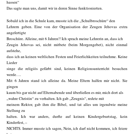
hassen“
Das sagte man uns, damit wir in deren Sinne funktionierten.
Sobald ich in die Schule kam, musste ich die „Schulbroschüre“ den
Lehrern geben. Eine von der Organisation der Zeugen Jehovas extra
angefertigte
Broschüre. Alleine, mit 6 Jahren!! Ich sprach meine Lehrerin an, dass ich
Zeugin Jehovas sei, nicht mitbete (beim Morgengebet), nicht einmal
aufstehe,
dass ich an keinen weltlichen Festen und Feierlichkeiten teilnehme. Keine
Lieder
singe die religiös gefärbt sind, keinen Religionsunterricht besuchen
werde….
Mit 6 Jahren stand ich alleine da. Meine Eltern halfen mir nicht. Sie
gingen
kaum bis gar nicht auf Elternabende und überließen es mir, mich dort als
„wahre Christin“ zu verhalten. Ich gab „Zeugnis“, redete mit
meinem Rektor, gab ihm die Bibel, und tat alles um irgendwie meine
Stellung zu
halten. Ich war anders, durfte auf keinen Kindergeburtstag, kein
Kinderfest, –
NICHTS. Immer musste ich sagen, Nein, ich darf nicht kommen, ich feiere