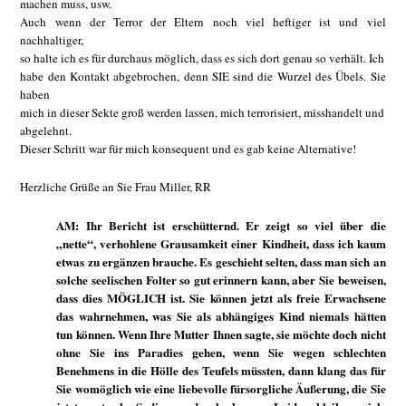
machen muss, usw.
Auch wenn der Terror der Eltern noch viel heftiger ist und viel
nachhaltiger,
so halte ich es für durchaus möglich, dass es sich dort genau so verhält. Ich
habe den Kontakt abgebrochen, denn SIE sind die Wurzel des Übels. Sie
haben
mich in dieser Sekte groß werden lassen, mich terrorisiert, misshandelt und
abgelehnt.
Dieser Schritt war für mich konsequent und es gab keine Alternative!
Herzliche Grüße an Sie Frau Miller, RR
AM: Ihr Bericht ist erschütternd. Er zeigt so viel über die
„nette“, verhohlene Grausamkeit einer Kindheit, dass ich kaum
etwas zu ergänzen brauche. Es geschieht selten, dass man sich an
solche seelischen Folter so gut erinnern kann, aber Sie beweisen,
dass dies MÖGLICH ist. Sie können jetzt als freie Erwachsene
das wahrnehmen, was Sie als abhängiges Kind niemals hätten
tun können. Wenn Ihre Mutter Ihnen sagte, sie möchte doch nicht
ohne Sie ins Paradies gehen, wenn Sie wegen schlechten
Benehmens in die Hölle des Teufels müssten, dann klang das für
Sie womöglich wie eine liebevolle fürsorgliche Äußerung, die Sie