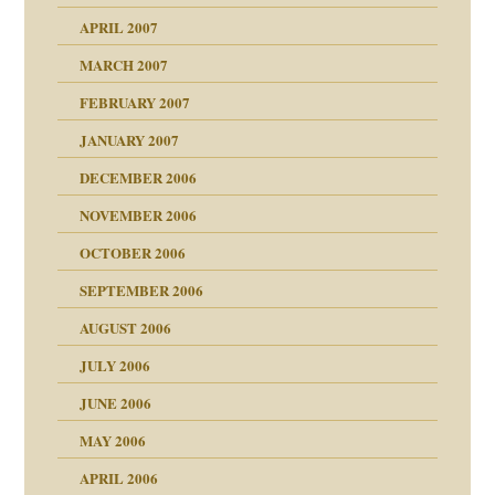
n
heit
n"
APRIL 2007
MARCH 2007
milie
mit voller Absicht!"
ämpfung
FEBRUARY 2007
walt
antwortet
tive?
Gene!
JANUARY 2007
ung
utem Grund
DECEMBER 2006
Gene!
se durch einen
NOVEMBER 2006
OCTOBER 2006
SEPTEMBER 2006
AUGUST 2006
ollt"
JULY 2006
chaft
JUNE 2006
tung
rn wäre. . .
MAY 2006
APRIL 2006