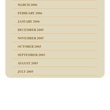
MARCH 2006
ums…
FEBRUARY 2006
JANUARY 2006
ruckt
nen Kinder
DECEMBER 2005
s Kindesmissbrauchs
NOVEMBER 2005
OCTOBER 2005
nd
SEPTEMBER 2005
AUGUST 2005
JULY 2005
Beitragsnavigation