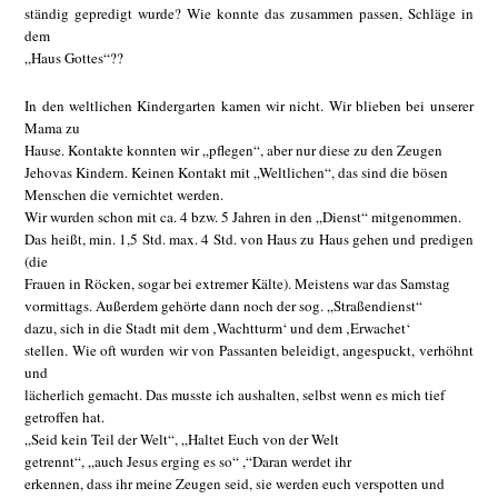
ständig gepredigt wurde? Wie konnte das zusammen passen, Schläge in
dem
„Haus Gottes“??
In den weltlichen Kindergarten kamen wir nicht. Wir blieben bei unserer
Mama zu
Hause. Kontakte konnten wir „pflegen“, aber nur diese zu den Zeugen
Jehovas Kindern. Keinen Kontakt mit „Weltlichen“, das sind die bösen
Menschen die vernichtet werden.
Wir wurden schon mit ca. 4 bzw. 5 Jahren in den „Dienst“ mitgenommen.
Das heißt, min. 1,5 Std. max. 4 Std. von Haus zu Haus gehen und predigen
(die
Frauen in Röcken, sogar bei extremer Kälte). Meistens war das Samstag
vormittags. Außerdem gehörte dann noch der sog. „Straßendienst“
dazu, sich in die Stadt mit dem ‚Wachtturm‘ und dem ‚Erwachet‘
stellen. Wie oft wurden wir von Passanten beleidigt, angespuckt, verhöhnt
und
lächerlich gemacht. Das musste ich aushalten, selbst wenn es mich tief
getroffen hat.
„Seid kein Teil der Welt“, „Haltet Euch von der Welt
getrennt“, „auch Jesus erging es so“ ,“Daran werdet ihr
erkennen, dass ihr meine Zeugen seid, sie werden euch verspotten und