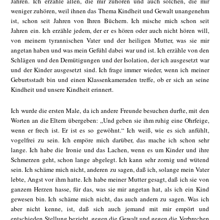
Jahren. Ich erzähle allen, die mir zuhören und auch solchen, die mir
weniger zuhören, weil ihnen das Thema Kindheit und Gewalt unangenehm
ist, schon seit Jahren von Ihren Büchern. Ich mische mich schon seit
Jahren ein. Ich erzähle jedem, der er es hören oder auch nicht hören will,
von meinem tyrannischen Vater und der heiligen Mutter, was sie mir
angetan haben und was mein Gefühl dabei war und ist. Ich erzähle von den
Schlägen und den Demütigungen und der Isolation, der ich ausgesetzt war
und der Kinder ausgesetzt sind. Ich frage immer wieder, wenn ich meiner
Geburtsstadt bin und einen Klassenkameraden treffe, ob er sich an seine
Kindheit und unsere Kindheit erinnert.
Ich wurde die ersten Male, da ich andere Freunde besuchen durfte, mit den
Worten an die Eltern übergeben: „Und geben sie ihm ruhig eine Ohrfeige,
wenn er frech ist. Er ist es so gewöhnt.“ Ich weiß, wie es sich anfühlt,
vogelfrei zu sein. Ich empöre mich darüber, das mache ich schon sehr
lange. Ich habe die Ironie und das Lachen, wenn es um Kinder und ihre
Schmerzen geht, schon lange abgelegt. Ich kann sehr zornig und wütend
sein. Ich schäme mich nicht, anderen zu sagen, daß ich, solange mein Vater
lebte, Angst vor ihm hatte. Ich habe meiner Mutter gesagt, daß ich sie von
ganzem Herzen hasse, für das, was sie mir angetan hat, als ich ein Kind
gewesen bin. Ich schäme mich nicht, das auch andern zu sagen. Was ich
aber nicht kenne, ist, daß sich auch jemand mit mir empört und
entschieden Stellung bezieht, gegen die Gewalt und gegen die Verbrechen