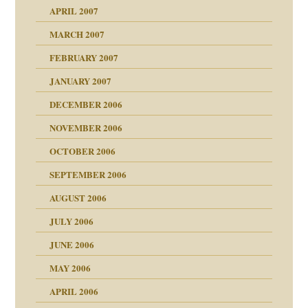
n
heit
n"
APRIL 2007
MARCH 2007
milie
mit voller Absicht!"
ämpfung
FEBRUARY 2007
walt
antwortet
tive?
Gene!
JANUARY 2007
ung
utem Grund
DECEMBER 2006
Gene!
se durch einen
NOVEMBER 2006
OCTOBER 2006
SEPTEMBER 2006
AUGUST 2006
ollt"
JULY 2006
chaft
JUNE 2006
tung
rn wäre. . .
MAY 2006
APRIL 2006