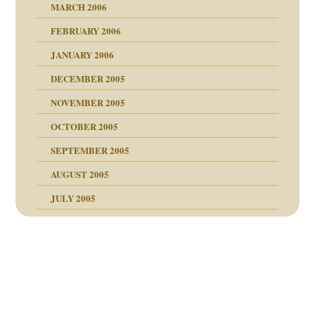
MARCH 2006
ums…
FEBRUARY 2006
JANUARY 2006
ruckt
nen Kinder
DECEMBER 2005
s Kindesmissbrauchs
NOVEMBER 2005
OCTOBER 2005
nd
SEPTEMBER 2005
AUGUST 2005
JULY 2005
Beitragsnavigation