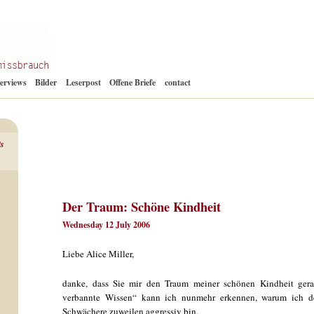
Zum
terviews
Bilder
Leserpost
Offene Briefe
contact
Inhalt
springen
ts
Der Traum: Schöne Kindheit
Wednesday 12 July 2006
Liebe Alice Miller,
danke, dass Sie mir den Traum meiner schönen Kindheit ger
verbannte Wissen“ kann ich nunmehr erkennen, warum ich dep
Schwächere zuweilen aggressiv bin.