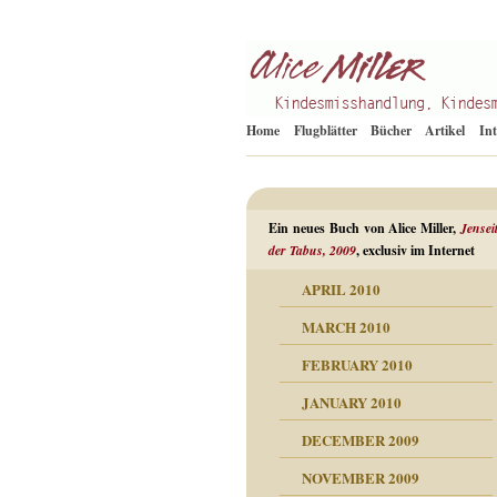
Kindesmisshandlung
Alice Miller de
Home
Flugblätter
Bücher
Artikel
In
Ein neues Buch von Alice Miller,
Jensei
der Tabus, 2009
, exclusiv im Internet
APRIL 2010
ORMATION
MARCH 2010
mation
n als Abwehr
FEBRUARY 2010
esuchten Tränen
JANUARY 2010
hüllt
erungen ausgraben
DECEMBER 2009
dgefühle
erwirrende Psychoanalyse
ampf um die eigene
eschuldete Wut
NOVEMBER 2009
digkeit
nicht mehr im Keis drehen
flosigkeit