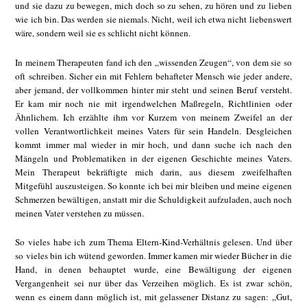
und sie dazu zu bewegen, mich doch so zu sehen, zu hören und zu lieben
wie ich bin. Das werden sie niemals. Nicht, weil ich etwa nicht liebenswert
wäre, sondern weil sie es schlicht nicht können.
In meinem Therapeuten fand ich den „wissenden Zeugen“, von dem sie so
oft schreiben. Sicher ein mit Fehlern behafteter Mensch wie jeder andere,
aber jemand, der vollkommen hinter mir steht und seinen Beruf versteht.
Er kam mir noch nie mit irgendwelchen Maßregeln, Richtlinien oder
Ähnlichem. Ich erzählte ihm vor Kurzem von meinem Zweifel an der
vollen Verantwortlichkeit meines Vaters für sein Handeln. Desgleichen
kommt immer mal wieder in mir hoch, und dann suche ich nach den
Mängeln und Problematiken in der eigenen Geschichte meines Vaters.
Mein Therapeut bekräftigte mich darin, aus diesem zweifelhaften
Mitgefühl auszusteigen. So konnte ich bei mir bleiben und meine eigenen
Schmerzen bewältigen, anstatt mir die Schuldigkeit aufzuladen, auch noch
meinen Vater verstehen zu müssen.
So vieles habe ich zum Thema Eltern-Kind-Verhältnis gelesen. Und über
so vieles bin ich wütend geworden. Immer kamen mir wieder Bücher in die
Hand, in denen behauptet wurde, eine Bewältigung der eigenen
Vergangenheit sei nur über das Verzeihen möglich. Es ist zwar schön,
wenn es einem dann möglich ist, mit gelassener Distanz zu sagen: „Gut,