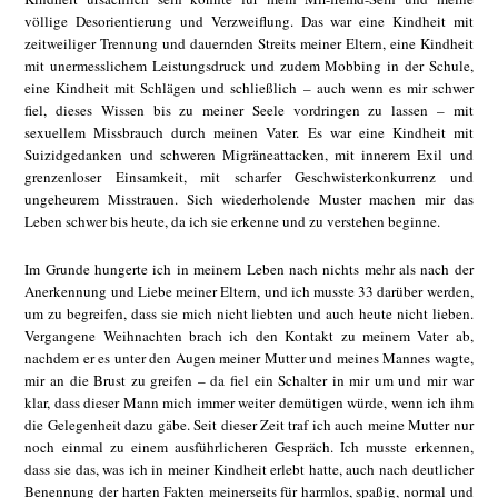
völlige Desorientierung und Verzweiflung. Das war eine Kindheit mit
zeitweiliger Trennung und dauernden Streits meiner Eltern, eine Kindheit
mit unermesslichem Leistungsdruck und zudem Mobbing in der Schule,
eine Kindheit mit Schlägen und schließlich – auch wenn es mir schwer
fiel, dieses Wissen bis zu meiner Seele vordringen zu lassen – mit
sexuellem Missbrauch durch meinen Vater. Es war eine Kindheit mit
Suizidgedanken und schweren Migräneattacken, mit innerem Exil und
grenzenloser Einsamkeit, mit scharfer Geschwisterkonkurrenz und
ungeheurem Misstrauen. Sich wiederholende Muster machen mir das
Leben schwer bis heute, da ich sie erkenne und zu verstehen beginne.
Im Grunde hungerte ich in meinem Leben nach nichts mehr als nach der
Anerkennung und Liebe meiner Eltern, und ich musste 33 darüber werden,
um zu begreifen, dass sie mich nicht liebten und auch heute nicht lieben.
Vergangene Weihnachten brach ich den Kontakt zu meinem Vater ab,
nachdem er es unter den Augen meiner Mutter und meines Mannes wagte,
mir an die Brust zu greifen – da fiel ein Schalter in mir um und mir war
klar, dass dieser Mann mich immer weiter demütigen würde, wenn ich ihm
die Gelegenheit dazu gäbe. Seit dieser Zeit traf ich auch meine Mutter nur
noch einmal zu einem ausführlicheren Gespräch. Ich musste erkennen,
dass sie das, was ich in meiner Kindheit erlebt hatte, auch nach deutlicher
Benennung der harten Fakten meinerseits für harmlos, spaßig, normal und