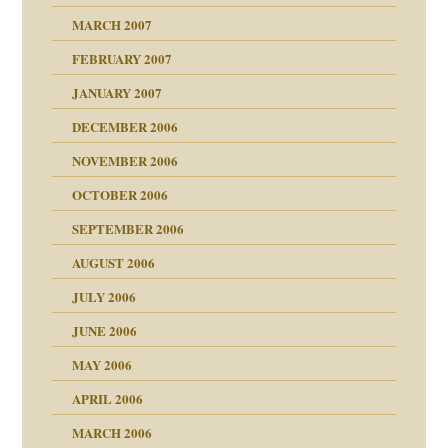
MARCH 2007
milie
mit voller Absicht!"
ämpfung
FEBRUARY 2007
walt
antwortet
tive?
Gene!
JANUARY 2007
ung
utem Grund
DECEMBER 2006
Gene!
se durch einen
NOVEMBER 2006
OCTOBER 2006
SEPTEMBER 2006
AUGUST 2006
ollt"
JULY 2006
chaft
JUNE 2006
tung
rn wäre. . .
MAY 2006
APRIL 2006
MARCH 2006
ums…