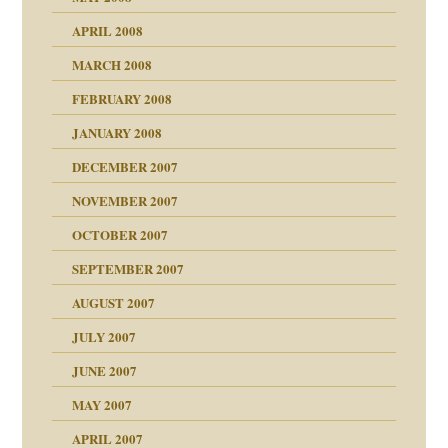
APRIL 2008
indlicher
MARCH 2008
FEBRUARY 2008
27. Juni 2008
JANUARY 2008
che und Staat
DECEMBER 2007
NOVEMBER 2007
tzen?
OCTOBER 2007
?
SEPTEMBER 2007
e Heilen?
"
AUGUST 2007
erarbeit
JULY 2007
mich in meiner
JUNE 2007
 Tabu
MAY 2007
en
n
heit
n"
APRIL 2007