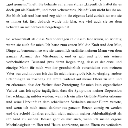
„gut gemeint“ hielt. Sie beharrte auf einem sturen „Eigentlich hattet ihr es
doch gut als Kinder!“, und mein vehementes „Nein!“ kam nicht bei ihr an.
Sie blieb kalt und hart und zog sich in ihr eigenes Leid zurück, so wie sie
es immer tat. Erst dadurch wurde mir klar, wie viel auch sie zu dem
Schaden an meiner Seele beigetragen hat.
So schmerzhaft all diese Veränderungen in diesem Jahr waren, so wichtig
waren sie auch für mich. Ich hatte zum ersten Mal die Kraft und den Mut,
Dinge zu benennen, so wie sie waren. Ich erzählte meinem Mann von dem
ganzen Ausmaß des Missbrauchs, und er gab und gibt mir seinen
vorbehaltlosen Beistand (was daran liegen mag, dass er der erste und
einzige Mann für mich war, der grundsätzlich verschieden von meinem
Vater war und mit dem ich das für mich riesengroße Risiko einging, andere
Erfahrungen zu machen). Ich lernte, wütend auf meine Eltern zu sein und
zu erkennen, dass der Verlust ihrer Zuneigung für mich kein eigentlicher
Verlust war. Ich spüre tagtäglich, dass die Symptome meiner Depression
fast schlagartig milder werden, wenn ich ein altes Gefühls-Muster erkenne
und seine Herkunft in dem schädlichen Verhalten meiner Eltern verorte,
und wenn ich mich traue, darüber aus ganzem Herzen zornig zu werden
und die Schuld für alles endlich nicht mehr in meiner Fehlerhaftigkeit als
ihr Kind zu suchen. Besser geht es mir auch, wenn ich meine eigene
Machtlosigkeit im Hier und Heute anerkenne, meine Eltern zu verändern