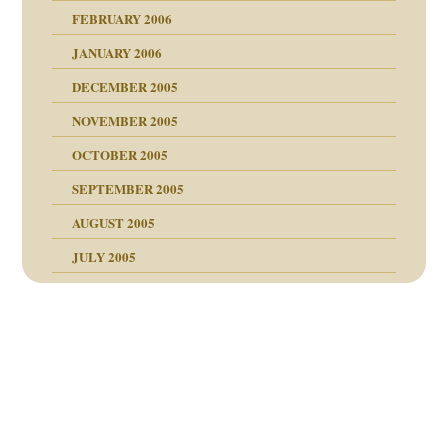
FEBRUARY 2006
JANUARY 2006
ruckt
nen Kinder
DECEMBER 2005
s Kindesmissbrauchs
NOVEMBER 2005
OCTOBER 2005
nd
SEPTEMBER 2005
AUGUST 2005
JULY 2005
Beitragsnavigation