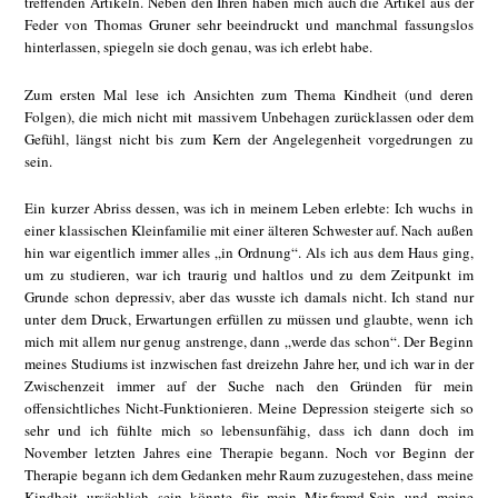
treffenden Artikeln. Neben den Ihren haben mich auch die Artikel aus der
Feder von Thomas Gruner sehr beeindruckt und manchmal fassungslos
hinterlassen, spiegeln sie doch genau, was ich erlebt habe.
Zum ersten Mal lese ich Ansichten zum Thema Kindheit (und deren
Folgen), die mich nicht mit massivem Unbehagen zurücklassen oder dem
Gefühl, längst nicht bis zum Kern der Angelegenheit vorgedrungen zu
sein.
Ein kurzer Abriss dessen, was ich in meinem Leben erlebte: Ich wuchs in
einer klassischen Kleinfamilie mit einer älteren Schwester auf. Nach außen
hin war eigentlich immer alles „in Ordnung“. Als ich aus dem Haus ging,
um zu studieren, war ich traurig und haltlos und zu dem Zeitpunkt im
Grunde schon depressiv, aber das wusste ich damals nicht. Ich stand nur
unter dem Druck, Erwartungen erfüllen zu müssen und glaubte, wenn ich
mich mit allem nur genug anstrenge, dann „werde das schon“. Der Beginn
meines Studiums ist inzwischen fast dreizehn Jahre her, und ich war in der
Zwischenzeit immer auf der Suche nach den Gründen für mein
offensichtliches Nicht-Funktionieren. Meine Depression steigerte sich so
sehr und ich fühlte mich so lebensunfähig, dass ich dann doch im
November letzten Jahres eine Therapie begann. Noch vor Beginn der
Therapie begann ich dem Gedanken mehr Raum zuzugestehen, dass meine
Kindheit ursächlich sein könnte für mein Mir-fremd-Sein und meine