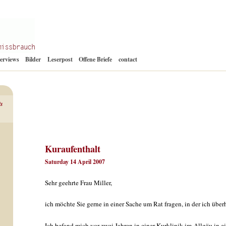
Zum
terviews
Bilder
Leserpost
Offene Briefe
contact
Inhalt
springen
ts
Kuraufenthalt
Saturday 14 April 2007
Sehr geehrte Frau Miller,
ich möchte Sie gerne in einer Sache um Rat fragen, in der ich über
Ich befand mich vor zwei Jahren in einer Kurklinik im Allgäu in e