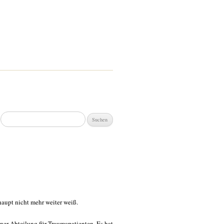
Suchen
nach:
haupt nicht mehr weiter weiß.
iner Abteilung für Traumapatienten. Es hat