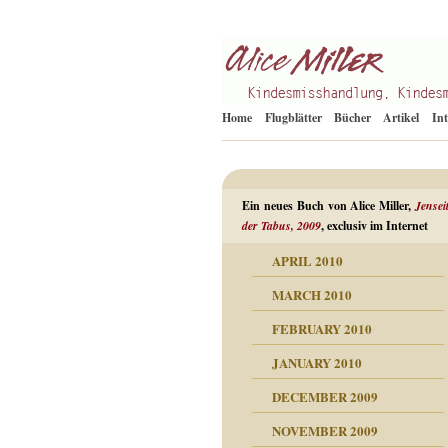
Kindesmisshandlung
Alice Miller de
Home
Flugblätter
Bücher
Artikel
In
Ein neues Buch von Alice Miller,
Jensei
der Tabus, 2009
, exclusiv im Internet
APRIL 2010
ORMATION
MARCH 2010
mation
n als Abwehr
FEBRUARY 2010
esuchten Tränen
JANUARY 2010
hüllt
erungen ausgraben
DECEMBER 2009
dgefühle
erwirrende Psychoanalyse
ampf um die eigene
eschuldete Wut
NOVEMBER 2009
digkeit
nicht mehr im Keis drehen
flosigkeit