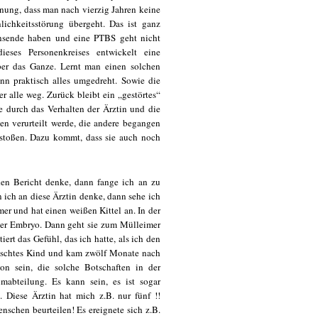
einung, dass man nach vierzig Jahren keine
chkeitsstörung übergeht. Das ist ganz
nsende haben und eine PTBS geht nicht
ieses Personenkreises entwickelt eine
über das Ganze. Lernt man einen solchen
nn praktisch alles umgedreht. Sowie die
r alle weg. Zurück bleibt ein „gestörtes“
be durch das Verhalten der Ärztin und die
en verurteilt werde, die andere begangen
estoßen. Dazu kommt, dass sie auch noch
den Bericht denke, dann fange ich an zu
 ich an diese Ärztin denke, dann sehe ich
er und hat einen weißen Kittel an. In der
ter Embryo. Dann geht sie zum Mülleimer
rt das Gefühl, das ich hatte, als ich den
wünschtes Kind und kam zwölf Monate nach
on sein, die solche Botschaften in der
umabteilung. Es kann sein, es ist sogar
. Diese Ärztin hat mich z.B. nur fünf !!
schen beurteilen! Es ereignete sich z.B.