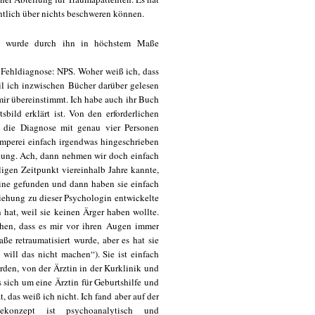
entlich über nichts beschweren können.
Ich wurde durch ihn in höchstem Maße
e Fehldiagnose: NPS. Woher weiß ich, dass
il ich inzwischen Bücher darüber gelesen
 mir übereinstimmt. Ich habe auch ihr Buch
bild erklärt ist. Von den erforderlichen
er die Diagnose mit genau vier Personen
amperei einfach irgendwas hingeschrieben
nung. Ach, dann nehmen wir doch einfach
igen Zeitpunkt viereinhalb Jahre kannte,
eine gefunden und dann haben sie einfach
ehung zu dieser Psychologin entwickelte
 hat, weil sie keinen Ärger haben wollte.
ehen, dass es mir vor ihren Augen immer
ße retraumatisiert wurde, aber es hat sie
 will das nicht machen“). Sie ist einfach
rden, von der Ärztin in der Kurklinik und
 sich um eine Ärztin für Geburtshilfe und
 das weiß ich nicht. Ich fand aber auf der
ekonzept ist psychoanalytisch und