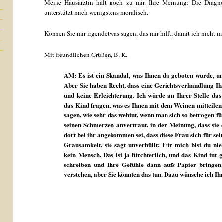
Meine Hausärztin hält noch zu mir. Ihre Meinung: Die Diagnos
unterstützt mich wenigstens moralisch.
Können Sie mir irgendetwas sagen, das mir hilft, damit ich nicht 
Mit freundlichen Grüßen, B. K.
AM: Es ist ein Skandal, was Ihnen da geboten wurde, un
Aber Sie haben Recht, dass eine Gerichtsverhandlung I
und keine Erleichterung. Ich würde an Ihrer Stelle das
das Kind fragen, was es Ihnen mit dem Weinen mitteilen 
sagen, wie sehr das wehtut, wenn man sich so betrogen füh
seinen Schmerzen anvertraut, in der Meinung, dass s
dort bei ihr angekommen sei, dass diese Frau sich für sei
Grausamkeit, sie sagt unverhüllt: Für mich bist du ni
kein Mensch. Das ist ja fürchterlich, und das Kind tut g
schreiben und Ihre Gefühle dann aufs Papier bringe
verstehen, aber Sie könnten das tun. Dazu wünsche ich Ih