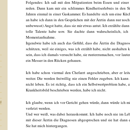
Folgendes: Ich saß mit den Mitpatienten beim Essen und einer 
reden. Dann kam mir ein schlimmes Kindheitserlebnis in den S
Jahren einmal in einer Gaskammer. Es handelte sich um eine Küc
an habe ich dann in den Gesprächen mit der Ärztin dann nur noch
unbewusst) Angst hatte, dass sie mir etwas antut. Ich erzählte dann 
tolle Talente habe usw. Sie dachte dann wahrscheinlich, ic
Momentaufnahme.
Irgendwie habe ich auch das Gefühl, dass die Ärztin die Diagnos
schützen, weil sie einiges, was ich erzählt habe, nicht aushalten
sein, dass ich damals versucht habe, sie runterzumachen, vor laute
ein Messer in den Rücken gehauen.
Ich habe schon viermal den Chefarzt angeschrieben, aber er leit
weiter. Die werden freiwillig nie einen Fehler zugeben. Ich kann
nicht leben. Es ist richtig, dass ich ein Selbstwertproblem habe,
Krankheitsbild beschrieben werden, habe ich nicht.
d
Ich glaube, wenn ich vor Gericht gehen würde, dann würde ich mi
verletzt werden.
Und wer weiß, was dabei herauskommt. Ich habe noch nie im Leben
mit dieser Ärztin die Diagnosen abgesprochen und sie hat dann e
Sie hat mich hintergangen.