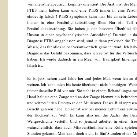
verhaltenstherapeutisch kognitiv orientiert. Die Ärztin ist der M
PTBS mehr haben kann und eine PTBS immer in eine Persönli
eindeutig falsch!! PTBS-Symptome kann man bis an sein Lebe
immer in eine Persönlichkeitsstörung über. Nur ein Teil d
Persönlichkeitsstörung. Sie haben ja den besseren Überblick 
Unsinn in einer psychoanalytischen Ausbildung? Da wird ja da
Diagnose PTBS weggelassen wird, sind ja dann praktisch die Täte
Wesen, das für alles selber verantwortlich gemacht wird. Ich ha
Diagnose das Gefühl bekommen, dass ich selbst für die Verbrech
haben. Ich wurde dadurch in ein Meer von Traurigkeit hineing
falsch ist.
Es ist jetzt schon zwei Jahre her und jedes Mal, wenn ich an 
weinen. Ich kann mich bis heute überhaupt nicht beruhigen. Wenn
immer dasselbe Bild vor mir: Sie steht in einem Behandlungszimm
Hand hält sie eine Zange und an der Zange klemmt ein behinder
und schmeißt den Embryo in den Mülleimer. Dieses Bild repräsentie
Bericht gelesen habe. Ich selbst war bei meiner Geburt ein er
der Hochzeit zur Welt. Es kann also nur die Ärztin die Pers
Weltgeschichte verteilt. Und so jemand arbeitet in einer Tra
wahrscheinlich, dass auch Missverständnisse eine Rolle spielen
Stunden gekannt. Man kann doch nicht in fünf Stunden einen Men