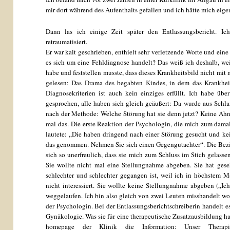
mir dort während des Aufenthalts gefallen und ich hätte mich eig
Dann las ich einige Zeit später den Entlassungsbericht. 
retraumatisiert.
Er war kalt geschrieben, enthielt sehr verletzende Worte und ein
es sich um eine Fehldiagnose handelt? Das weiß ich deshalb, we
habe und feststellen musste, dass dieses Krankheitsbild nicht mit
gelesen: Das Drama des begabten Kindes, in dem das Krankheits
Diagnosekriterien ist auch kein einziges erfüllt. Ich habe üb
gesprochen, alle haben sich gleich geäußert: Da wurde aus Schl
nach der Methode: Welche Störung hat sie denn jetzt? Keine Ah
mal das. Die erste Reaktion der Psychologin, die mich zum damal
lautete: „Die haben dringend nach einer Störung gesucht und k
das genommen. Nehmen Sie sich einen Gegengutachter“. Die Bezi
sich so unerfreulich, dass sie mich zum Schluss im Stich gelassen
Sie wollte nicht mal eine Stellungnahme abgeben. Sie hat ges
schlechter und schlechter gegangen ist, weil ich in höchstem Ma
nicht interessiert. Sie wollte keine Stellungnahme abgeben („Ich
weggelaufen. Ich bin also gleich von zwei Leuten misshandelt wo
der Psychologin. Bei der Entlassungsberichtschreiberin handelt es
Gynäkologie. Was sie für eine therapeutische Zusatzausbildung hat,
homepage der Klinik die Information: Unser Therapi