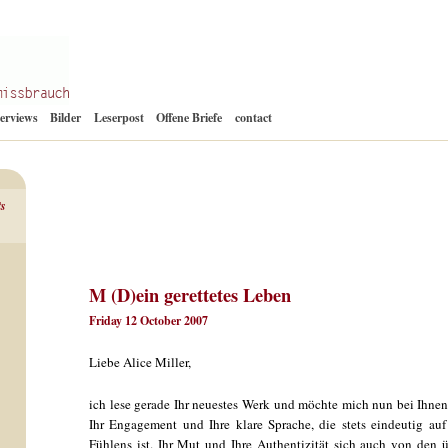
Zum
terviews
Bilder
Leserpost
Offene Briefe
contact
Inhalt
springen
ts
M (D)ein gerettetes Leben
Friday 12 October 2007
Liebe Alice Miller,
ich lese gerade Ihr neuestes Werk und möchte mich nun bei Ihnen
Ihr Engagement und Ihre klare Sprache, die stets eindeutig au
Fühlens ist. Ihr Mut und Ihre Authentizität sich auch von de