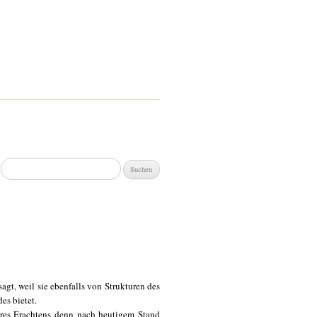
Suchen
nach:
agt, weil sie ebenfalls von Strukturen des
es bietet.
hres Erachtens denn nach heutigem Stand