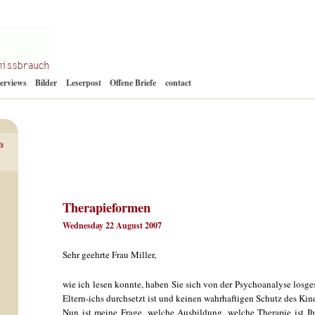
Zum
terviews
Bilder
Leserpost
Offene Briefe
contact
Inhalt
springen
ts
Therapieformen
Wednesday 22 August 2007
Sehr geehrte Frau Miller,
wie ich lesen konnte, haben Sie sich von der Psychoanalyse losges
Eltern-ichs durchsetzt ist und keinen wahrhaftigen Schutz des Kind
Nun ist meine Frage, welche Ausbildung, welche Therapie ist I