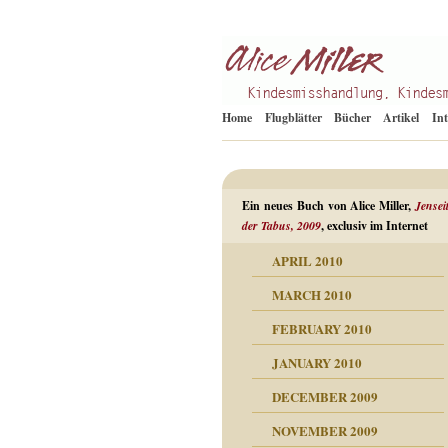
Kindesmisshandlung
Alice Miller de
Home
Flugblätter
Bücher
Artikel
In
Ein neues Buch von Alice Miller,
Jensei
der Tabus, 2009
, exclusiv im Internet
APRIL 2010
ORMATION
MARCH 2010
mation
n als Abwehr
FEBRUARY 2010
esuchten Tränen
JANUARY 2010
hüllt
erungen ausgraben
DECEMBER 2009
dgefühle
erwirrende Psychoanalyse
ampf um die eigene
eschuldete Wut
NOVEMBER 2009
digkeit
nicht mehr im Keis drehen
flosigkeit