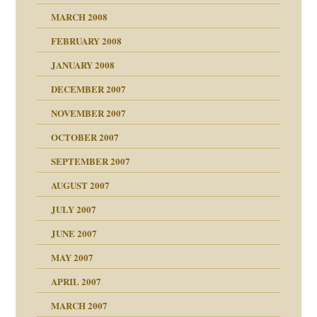
indlicher
MARCH 2008
FEBRUARY 2008
27. Juni 2008
JANUARY 2008
che und Staat
DECEMBER 2007
NOVEMBER 2007
tzen?
OCTOBER 2007
?
SEPTEMBER 2007
e Heilen?
"
AUGUST 2007
erarbeit
JULY 2007
mich in meiner
JUNE 2007
 Tabu
MAY 2007
en
n
heit
n"
APRIL 2007
MARCH 2007
milie