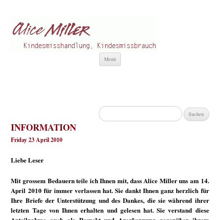
Alice Miller de
Kindesmisshandlung
Zum
Menü
Inhalt
springen
Suchen
nach:
INFORMATION
Friday 23 April 2010
Liebe Leser
Mit grossem Bedauern teile ich Ihnen mit, dass Alice Miller uns am 14.
April 2010 für immer verlassen hat. Sie dankt Ihnen ganz herzlich für
Ihre Briefe der Unterstützung und des Dankes, die sie während ihrer
letzten Tage von Ihnen erhalten und gelesen hat. Sie verstand diese
Anteilnahme auch als Respekt und Anerkennung gegenüber ihrem