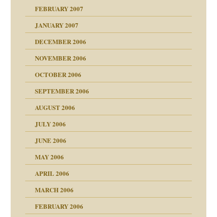
mit voller Absicht!"
ämpfung
FEBRUARY 2007
walt
antwortet
tive?
Gene!
JANUARY 2007
ung
utem Grund
DECEMBER 2006
Gene!
se durch einen
NOVEMBER 2006
OCTOBER 2006
SEPTEMBER 2006
AUGUST 2006
ollt"
JULY 2006
chaft
JUNE 2006
tung
rn wäre. . .
MAY 2006
APRIL 2006
MARCH 2006
ums…
FEBRUARY 2006