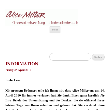
Alice Miller de
Kindesmisshandlung
Zum
Menü
Inhalt
springen
Suchen
nach:
INFORMATION
Friday 23 April 2010
Liebe Leser
Mit grossem Bedauern teile ich Ihnen mit, dass Alice Miller uns am 14.
April 2010 für immer verlassen hat. Sie dankt Ihnen ganz herzlich für
Ihre Briefe der Unterstützung und des Dankes, die sie während ihrer
letzten Tage von Ihnen erhalten und gelesen hat. Sie verstand diese
Anteilnahme auch als Respekt und Anerkennung gegenüber ihrem