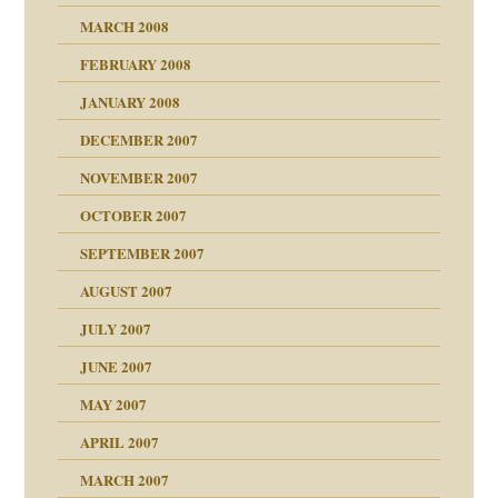
indlicher
MARCH 2008
FEBRUARY 2008
27. Juni 2008
JANUARY 2008
che und Staat
DECEMBER 2007
NOVEMBER 2007
tzen?
OCTOBER 2007
?
SEPTEMBER 2007
e Heilen?
"
AUGUST 2007
erarbeit
JULY 2007
mich in meiner
JUNE 2007
 Tabu
MAY 2007
en
n
heit
n"
APRIL 2007
MARCH 2007
milie