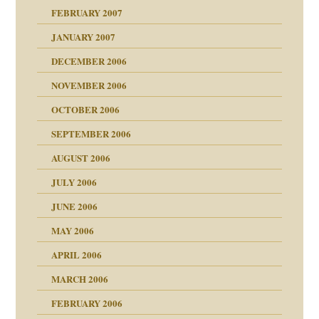
mit voller Absicht!"
ämpfung
FEBRUARY 2007
walt
antwortet
tive?
Gene!
JANUARY 2007
ung
utem Grund
DECEMBER 2006
Gene!
se durch einen
NOVEMBER 2006
OCTOBER 2006
SEPTEMBER 2006
AUGUST 2006
ollt"
JULY 2006
chaft
JUNE 2006
tung
rn wäre. . .
MAY 2006
APRIL 2006
MARCH 2006
ums…
FEBRUARY 2006