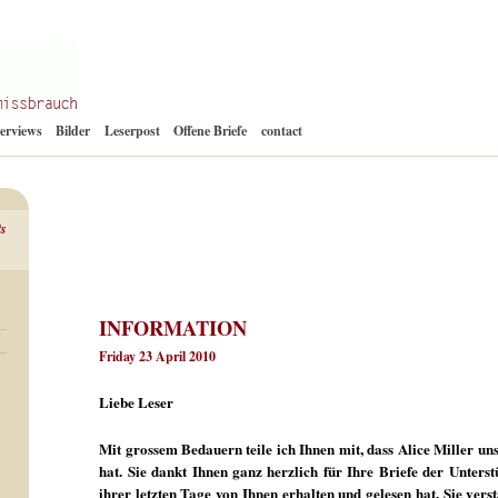
Zum
terviews
Bilder
Leserpost
Offene Briefe
contact
Inhalt
springen
ts
INFORMATION
Friday 23 April 2010
Liebe Leser
Mit grossem Bedauern teile ich Ihnen mit, dass Alice Miller u
hat. Sie dankt Ihnen ganz herzlich für Ihre Briefe der Unters
ihrer letzten Tage von Ihnen erhalten und gelesen hat. Sie ver