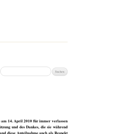
Suchen
nach:
ns am 14. April 2010 für immer verlassen
tützung und des Dankes, die sie während
stand diese Anteilnahme auch als Respekt