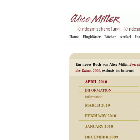
Kindesmisshandlung
Alice Miller de
Home
Flugblätter
Bücher
Artikel
In
Ein neues Buch von Alice Miller,
Jensei
der Tabus, 2009
, exclusiv im Internet
APRIL 2010
INFORMATION
Information
MARCH 2010
n als Abwehr
FEBRUARY 2010
esuchten Tränen
JANUARY 2010
hüllt
erungen ausgraben
DECEMBER 2009
dgefühle