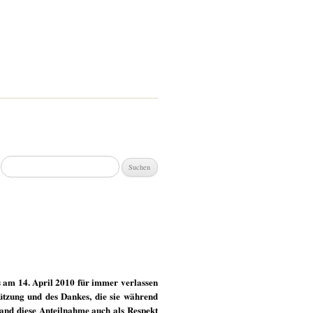
Suchen
nach:
ns am 14. April 2010 für immer verlassen
tützung und des Dankes, die sie während
stand diese Anteilnahme auch als Respekt