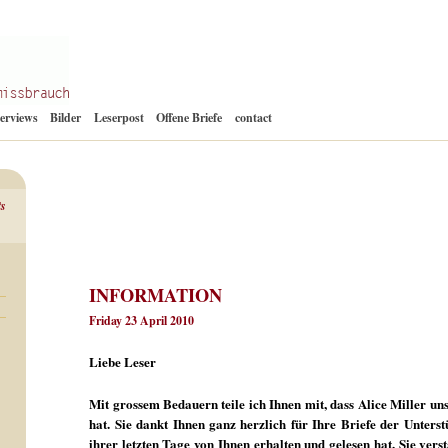
Zum
terviews
Bilder
Leserpost
Offene Briefe
contact
Inhalt
springen
ts
INFORMATION
Friday 23 April 2010
Liebe Leser
Mit grossem Bedauern teile ich Ihnen mit, dass Alice Miller u
hat. Sie dankt Ihnen ganz herzlich für Ihre Briefe der Unters
ihrer letzten Tage von Ihnen erhalten und gelesen hat. Sie ver