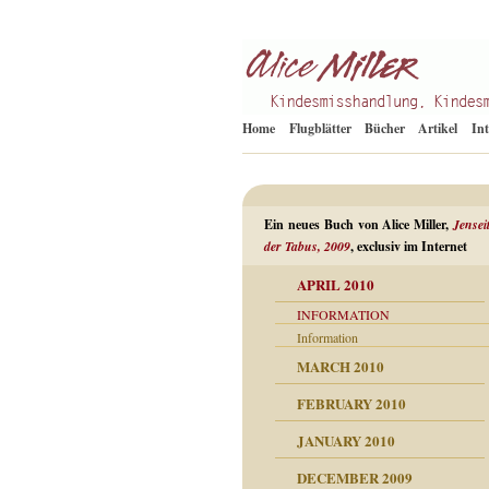
Kindesmisshandlung
Alice Miller de
Home
Flugblätter
Bücher
Artikel
In
Ein neues Buch von Alice Miller,
Jensei
der Tabus, 2009
, exclusiv im Internet
APRIL 2010
INFORMATION
Information
MARCH 2010
n als Abwehr
FEBRUARY 2010
esuchten Tränen
JANUARY 2010
hüllt
erungen ausgraben
DECEMBER 2009
dgefühle