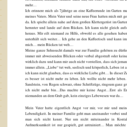
mehr…
Ich erinnere mich als 7jährige an eine Kaffeerunde im Garten m
meines Vaters. Mein Vater und seine neue Frau hatten mich mit 
da. Ich spielte allein nahe auf dem großen Klettergerüst im Garte
herunter und lande auf dem Rücken. Ich kann nicht gleich auf
heraus. Mir eilt niemand zu Hilfe, obwohl es alle gesehen haben
unterhält sich weiter… Ich gehe an den Kaffeetisch und kann 
mich… mein Rücken tat weh…
Meine ganze Sehnsucht damals war zur Familie gehören zu dürfen
immer mit abweisenden Blicken oder verbal abgestraft oder keine
wirklich dazu und kann mir auch nicht vorstellen, dass sich j
immer allein. „Liebe“ tut weh, seelisch und körperlich, Leben ist
ich kann nicht glauben, dass es wirkliche Liebe gibt… In dieser Ze
es besser ist nicht mehr zu leben. Ich wollte nicht mehr leben.
Sandstein, von Regen schwarz, ohne Schriftzüge, ringsum ganz gr
ich nicht mehr bin…Das machte mir keine Angst…Erst als Erw
niemanden an dem Grab gab, kein einziges Lebewesen war da…
Mein Vater hatte eigentlich Angst vor mir, vor mir und mei
Lebendigkeit. In meiner Familie geht man aneinander vorbei und t
man sich nicht kennt. Nur um nicht miteinander in Kontakt
Aufmerksamkeit ist nur gespielt, gut antrainiert… Man möchte