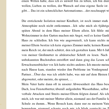
einen Willen habe, dass ich es unwert bin zu leben, ich bin dum
wollen, Lieben zu wollen, der Wunsch auf eine eigene Seele ist 
gibt… Das ist ein schrecklicher Automatismus…der zuschnappt wie
Die erstickende Isolation meiner Kindheit, ist noch immer star
Atmosphäre noch nicht entkommen…Ich sehe mich als 6jährige
späten Abend in dem Haus meiner Eltern allein. Ich fühle mi
Wohnzimmer in den Garten machen mir Angst, weil es keine Gardi
Haus zu schließen. Ich bin wie angewurzelt, ich kann nichts 
meiner Eltern besitze ich kein eigenes Zimmer mehr, keinen Raum
mein Reich ist, der mich schützt, den ich gestalten kann. Mit 6 J
von meiner Großmutter in altdeutscher Schrift zu lesen. Nach 
unbekannten Buchstaben entziffert und dann ging das Lesen sc
Erwachsenenbücher vor. Ich hatte nichts anderes. Ich musste mei
nach Hause kam, standen wieder ihre Probleme im Vordergrund i
Partner…Über das was ich erlebt habe, was mir auf dem Herzen lag
abgewertet, oder meinte, du spinnst, …
Mein Vater hatte dann oft in unserer Abwesenheit das Haus bes
Dach, lose Fensterbretter, überall aufgedrehte Wasserhähne, sel
verbale Attacken und Streits meiner Eltern folgten darauf. Als ic
mich, ich war mit meiner Mutter allein, niemand aus der Familie k
Schule zu dumm…Wenn Besuch kam, dann nur zu meinem Vater 
bewundern, niemand schaute nach mir, ich blieb versteckt im 