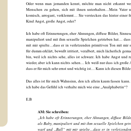
Oder wenn man jemanden kennt, möchte man nicht erkannt we
Menschen zu gehen, sich mit ihnen unterhalten…Mein Vater u
komisch, arrogant, verklemmt… Sie verstecken das hinter einer
Kind Angst, große Angst, oder?
Ich habe oft Erinnerungen, eher Ahnungen, diffuse Bilder, Sinnes
manipuliert und mit ihm sexuelle Spielchen getrieben hat… dass 
mit mir spielte…dass er in verletzenden primitiven Ton mit mir 
für dumm erklärt, bewußt irritiert, veralbert, mich lächerlich ge
bin, weil ich nichts sehe, alles ist schwarz. Ich habe Angst und 
wieder, aber ich kann nichts sehen… Ich weiß nur dass ich große 
dass er für mich sehr ernst und wichtig ist… Kann ich diesen Bilde
Das alles ist für mich Wahnsinn, den ich allein kaum fassen kann.
ich habe das Gefühl ich verhalte mich wie eine „Analphabetin“?
E.B
AM: Sie schreiben:
„Ich habe oft Erinnerungen, eher Ahnungen, diffuse Bilde
als Baby, manipuliert und mit ihm sexuelle Spielchen get
warf und „Ball“ mit mir spielte…dass er in verletzende