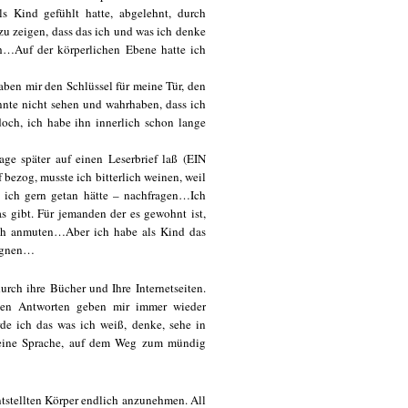
s Kind gefühlt hatte, abgelehnt, durch
zu zeigen, dass das ich und was ich denke
ich…Auf der körperlichen Ebene hatte ich
aben mir den Schlüssel für meine Tür, den
nnte nicht sehen und wahrhaben, dass ich
och, ich habe ihn innerlich schon lange
age später auf einen Leserbrief laß (EIN
zog, musste ich bitterlich weinen, weil
s ich gern getan hätte – nachfragen…Ich
s gibt. Für jemanden der es gewohnt ist,
rlich anmuten…Aber ich habe als Kind das
eugnen…
urch ihre Bücher und Ihre Internetseiten.
nden Antworten geben mir immer wieder
rde ich das was ich weiß, denke, sehe in
 eine Sprache, auf dem Weg zum mündig
ntstellten Körper endlich anzunehmen. All