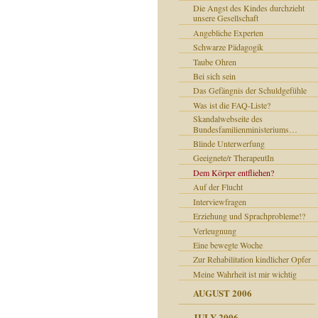
hendurch
nplätze
n
Die Angst des Kindes durchzieht
örper hilft
ehe aus wie ein Baby!
tterling
n Dank für Ihren Mut zur
ckrechte
 Grüße
unsere Gesellschaft
e" zu den Eltern
rzes Stillen
eit
hie
r als Aliens
e
tur
n tiefsten Respekt
Angebliche Experten
m Fragen
 ourchildhood
ge bezüglich Buch
K 2
für die Zukunft einsetzen
view Katinka Randschau*
e ich mir selbst?
ng an die Eltern
Schwarze Pädagogik
jedes Kind liebt seine Eltern
erlassene Kind
die Bibel GEGEN das Schlagen
iebevolle Tochter
st pervers?
uelle
Taube Ohren
indern wäre. . .
d
rag Selbst quälen
ch erlebter EKEL
abe verstanden
rrechte – offener Brief eines
Bei sich sein
Erwachen
chleier wegziehen
ffenen
 um Hilfe
Das Gefängnis der Schuldgefühle
assive Revolte des Körpers
schichte zu "Bloss nie
brauch
ktion auf wissende Zeugin
Was ist die FAQ-Liste?
eben"
im Himmel
Skandalwebseite des
 nie nachgeben
Bundesfamilienministeriums…
Bruder
n Dank für Ihre Bücher
Blinde Unterwerfung
achbarn fragen?
rrende Therapeuten
Geeignete/r TherapeutIn
Dem Körper entfliehen?
Auf der Flucht
Interviewfragen
Erziehung und Sprachprobleme!?
Verleugnung
Eine bewegte Woche
Zur Rehabilitation kindlicher Opfer
Meine Wahrheit ist mir wichtig
AUGUST 2006
ismus
JULY 2006