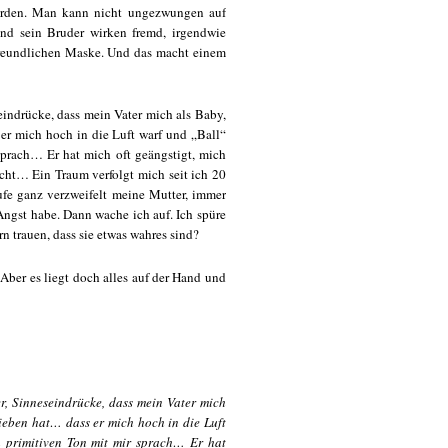
rden. Man kann nicht ungezwungen auf
nd sein Bruder wirken fremd, irgendwie
 freundlichen Maske. Und das macht einem
eindrücke, dass mein Vater mich als Baby,
er mich hoch in die Luft warf und „Ball“
sprach… Er hat mich oft geängstigt, mich
macht… Ein Traum verfolgt mich seit ich 20
rufe ganz verzweifelt meine Mutter, immer
Angst habe. Dann wache ich auf. Ich spüre
rn trauen, dass sie etwas wahres sind?
 Aber es liegt doch alles auf der Hand und
r, Sinneseindrücke, dass mein Vater mich
rieben hat… dass er mich hoch in die Luft
n primitiven Ton mit mir sprach… Er hat