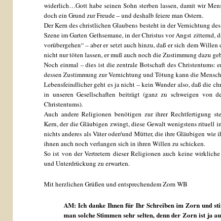
widerlich…Gott habe seinen Sohn sterben lassen, damit wir Mensc
doch ein Grund zur Freude – und deshalb feiere man Ostern.
Der Kern des christlichen Glaubens besteht in der Vernichtung des
Szene im Garten Gethsemane, in der Christus vor Angst zitternd, 
vorübergehen“ – aber er setzt auch hinzu, daß er sich dem Willen
nicht nur töten lassen, er muß auch noch die Zustimmung dazu 
Noch einmal – dies ist die zentrale Botschaft des Christentums: 
dessen Zustimmung zur Vernichtung und Tötung kann die Mensch
Lebensfeindlicher geht es ja nicht – kein Wunder also, daß die chr
in unseren Gesellschaften beiträgt (ganz zu schweigen von 
Christentums).
Auch andere Religionen benötigen zur ihrer Rechtfertigung st
Kern, der die Gläubigen zwingt, diese Gewalt wenigstens rituell i
nichts anderes als Väter oder/und Mütter, die ihre Gläubigen wie
ihnen auch noch verlangen sich in ihren Willen zu schicken.
So ist von der Vertretern dieser Religionen auch keine wirkli
und Unterdrückung zu erwarten.
Mit herzlichen Grüßen und entsprechendem Zorn WB
AM: Ich danke Ihnen für Ihr Schreiben im Zorn und st
man solche Stimmen sehr selten, denn der Zorn ist ja au