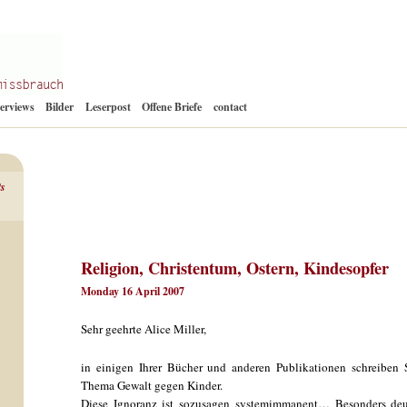
Zum
terviews
Bilder
Leserpost
Offene Briefe
contact
Inhalt
springen
ts
Religion, Christentum, Ostern, Kindesopfer
Monday 16 April 2007
Sehr geehrte Alice Miller,
in einigen Ihrer Bücher und anderen Publikationen schreiben
Thema Gewalt gegen Kinder.
Diese Ignoranz ist sozusagen systemimmanent… Besonders deu