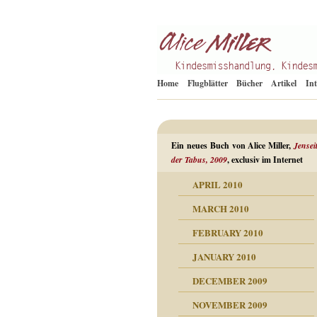
Kindesmisshandlung
Alice Miller de
Home
Flugblätter
Bücher
Artikel
In
Ein neues Buch von Alice Miller,
Jensei
der Tabus, 2009
, exclusiv im Internet
APRIL 2010
ORMATION
MARCH 2010
mation
n als Abwehr
FEBRUARY 2010
esuchten Tränen
JANUARY 2010
hüllt
erungen ausgraben
DECEMBER 2009
dgefühle
erwirrende Psychoanalyse
ampf um die eigene
eschuldete Wut
NOVEMBER 2009
digkeit
nicht mehr im Keis drehen
flosigkeit