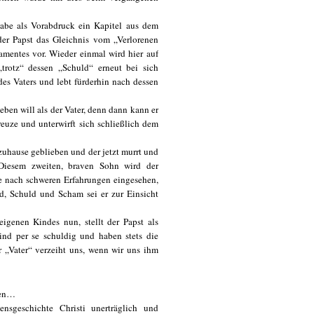
gabe als Vorabdruck ein Kapitel aus dem
der Papst das Gleichnis vom „Verlorenen
amentes vor. Wieder einmal wird hier auf
trotz“ dessen „Schuld“ erneut bei sich
des Vaters und lebt fürderhin nach dessen
ben will als der Vater, denn dann kann er
euze und unterwirft sich schließlich dem
zuhause geblieben und der jetzt murrt und
 Diesem zweiten, braven Sohn wird der
be nach schweren Erfahrungen eingesehen,
, Schuld und Scham sei er zur Einsicht
eigenen Kindes nun, stellt der Papst als
ind per se schuldig und haben stets die
r „Vater“ verzeiht uns, wenn wir uns ihm
zen…
nsgeschichte Christi unerträglich und