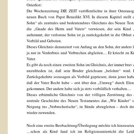
Osterfest:
Die Wochenzeitung DIE ZEIT veröffentlichte in ihrer Osteraus
neuen Buch von Papst Benedikt XVI. In diesem Kapitel stellt 
Sohn“ als zentrales und bedeutendstes Gleichnis des Neuen Test
die „Gnade des Herrn und Vaters“ verwiesen, der sein Kind „
aufnimmt; der verlorene Sohn ist ja zurückgekehrt in die Obhut 
Vorbild und Geboten.
Dieses Gleichnis denunziert von Anfang an den Sohn, der anders le
ja nur in Verderbnis und Verbrechen abgleiten… Er kriecht zu Kr
Vater.
Es gibt da noch einen zweiten Sohn im Gleichnis, der immer brav 
unzufrieden ist, daß sein Bruder gleichsam „belohnt“ wird.
Zurückgekehrte sozusagen als Vorbild gepriesen; denn jener ha
daß der Vater Recht habe – erst über den „Umweg“ durch Elend
gekommen. Der andere habe sich ja stets vorbildlich verhalten…
Dieses erbärmliche Gleichnis von der völligen Zerstörung des 
zentrale Geschichte des Neuen Testamentes dar. „Wir Kinder“ s
Neigung ins „Verbrecherische“, in Sünde abzugleiten – doch de
wieder zuwenden.
Noch eine zweite Beobachtung/Überlegung möchte ich hinzuset
…schon als Kind fand ich im Religionsunterricht die Leide