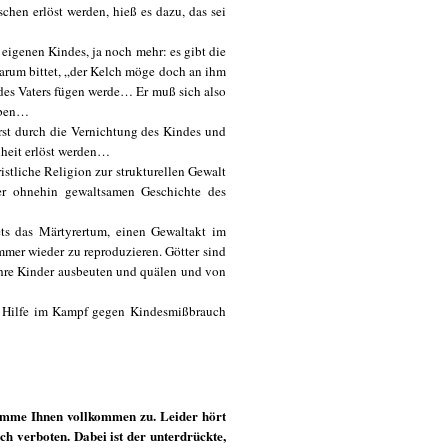
hen erlöst werden, hieß es dazu, das sei
 eigenen Kindes, ja noch mehr: es gibt die
darum bittet, „der Kelch möge doch an ihm
 des Vaters fügen werde… Er muß sich also
geben…
erst durch die Vernichtung des Kindes und
heit erlöst werden…
istliche Religion zur strukturellen Gewalt
der ohnehin gewaltsamen Geschichte des
ets das Märtyrertum, einen Gewaltakt im
mmer wieder zu reproduzieren. Götter sind
 ihre Kinder ausbeuten und quälen und von
che Hilfe im Kampf gegen Kindesmißbrauch
imme Ihnen vollkommen zu. Leider hört
ch verboten. Dabei ist der unterdrückte,