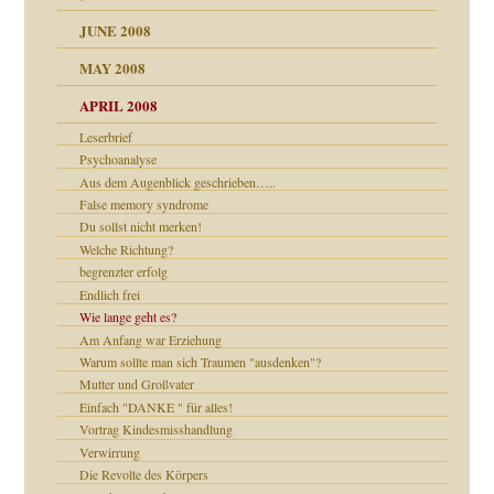
JUNE 2008
MAY 2008
APRIL 2008
indlicher
Leserbrief
Psychoanalyse
Aus dem Augenblick geschrieben…..
False memory syndrome
27. Juni 2008
Du sollst nicht merken!
che und Staat
Welche Richtung?
begrenzter erfolg
Endlich frei
Wie lange geht es?
Am Anfang war Erziehung
Warum sollte man sich Traumen "ausdenken"?
Mutter und Großvater
e Heilen?
Einfach "DANKE " für alles!
Vortrag Kindesmisshandlung
Verwirrung
Die Revolte des Körpers