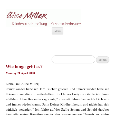
Alice Miller de
Kindesmisshandlung
Zum
Menü
Inhalt
springen
Suchen
nach:
Wie lange geht es?
Monday 21 April 2008
Liebe Frau Alice Miller,
immer wieder habe ich Ihre Bücher gelesen und immer wieder habe ich
Erkenntnisse, die mir weiterhelfen. Ein kleines Ereignis möchte ich Ihnen
schildern. Eine Bekannte sagte mir, “ also seit Jahren kenne ich Dich nun
und immer wieder kramst Du in Deiner Kindheit herum und nichts hat sich
wirklich verändert.“ Ich fühlte auf der Stelle Scham und Schuld darüber,
dass alle meine Bemühungen in den Augen meiner Umwelt zu nichts