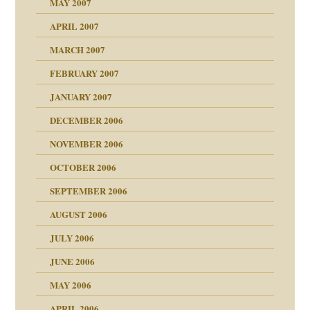
MAY 2007
en
n
n"
APRIL 2007
MARCH 2007
mit voller Absicht!"
ämpfung
FEBRUARY 2007
walt
antwortet
tive?
Gene!
JANUARY 2007
ung
utem Grund
DECEMBER 2006
Gene!
se durch einen
NOVEMBER 2006
OCTOBER 2006
SEPTEMBER 2006
AUGUST 2006
ollt"
JULY 2006
chaft
JUNE 2006
tung
rn wäre. . .
MAY 2006
APRIL 2006