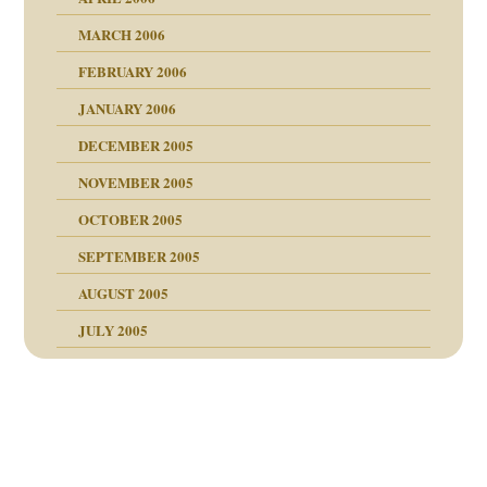
MARCH 2006
ums…
FEBRUARY 2006
JANUARY 2006
ruckt
nen Kinder
DECEMBER 2005
s Kindesmissbrauchs
NOVEMBER 2005
OCTOBER 2005
nd
SEPTEMBER 2005
AUGUST 2005
JULY 2005
Beitragsnavigation