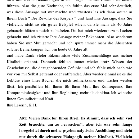
führten. Also die gute Nachricht, ich fühlte das erste Mal sehr deutlich,
was diese Aussage mit mir machte und zweitens las ich dann weiter in
Ihrem Buch “ Die Revolte des Körpers “ und fand Ihre Aussage, dass Sie
vielleicht nicht so ein gutes Beispiel wären, da Sie mehr als 40 Jahre
gebraucht hätten um sich zu befreien. Das hat mich wiederum zum Lachen
gebracht und ich zitierte Ihre Aussage meiner Bekannten. Also wiederum
haben Sie mir Mut gemacht und ich spüre immer mehr die Absichten
solcher Bemerkungen. Ich bin heute 60 Jahre alt
und habe Dank vieler Erkenntnisse viele Zusammenhänge aus meiner
Kindheit erkannt. Dennoch fehlten immer wieder, trotz Wissen der
Geschehnisse, die dazugehörenden Gefühle und ich fühle mich nach wie
vor von mir Selbst getrennt oder entfremdet. Aber wieder einmal ist es die
Lektüre eines Ihrer Bücher, die mich aufmerksamer und wacher werden
lässt. Ich persönlich bin Ihnen für Ihren Mut, Ihre Konsequenz, Ihre
Kompromisslosigkeit und Ihre Begleitung mehr als dankbar. Ich wünsche
Ihnen Gesundheit und Kraft.
Ihre Leserin, K. H.
AM: Vielen Dank für Ihren Brief. Es stimmt, dass ich sehr viel
Zeit brauchte, um zu „erwachen“, aber ich war sehr lange
irregeleitet durch meine psychoanalytische Ausbildung und nicht
nur durch die schwarze Pädagogik meiner Kindheit. Vielleicht